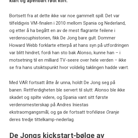
klart og åpenbart rødt kort.
Bortsett fra at dette ikke var noe gammelt spill. Det var
tilfeldigvis VM-finalen i 2010 mellom Spania og Nederland,
og etter å ha begått en av de mest flagrante feilene i
verdenscuphistorien, fikk De Jong bare gult. Dommer
Howard Webb forklarte etterpå at hans syn på utfordringen
var blitt hindret; fordi han sto bak Alonso, kunne han – i
motsetning til en milliard TV-seere over hele verden – ikke
se fra hans utsiktspunkt hvor voldelig taklingen hadde vært.
Med VAR fortsatt åtte år unna, holdt De Jong seg på
banen. Rettferdigheten ble servert til slutt: Alonso ble ikke
skadet og spilte videre, og Spania vant sitt første
verdensmesterskap på Andres Iniestas
ekstraomgangsmål, og ga de fortsatt troféløse
Oranje
deres tredje tittelkamp-nederlag.
De Jongs kickstart-bølge av