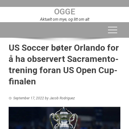
Skip
OGGE
to
content
Aktuelt om mye, og litt om alt
US Soccer bøter Orlando for
å ha observert Sacramento-
trening foran US Open Cup-
finalen
September 17, 2022
by
Jacob Rodriguez