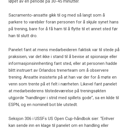
løpet av en periode på 30-45 minutter.
Sacramento-ansatte gikk til og med så langt som å
parkere to varebiler foran personen for å skjule synet hans
på trening, bare for å få ham til å flytte til et annet sted før
han til slutt dro.
Panelet fant at mens medarbeideren faktisk var til stede på
praksisen, var det ikke i stand til å bevise at spionasje eller
informasjonsinnhenting fant sted, eller at personen hadde
blitt instruert av Orlandos trenerteam om å observere
trening. Ansatte insisterte på at han var der for å møte en
venn som trente på et felt i nærheten. Likevel fant panelet
at medarbeiderens tilstedeværelse på treningsøkten
utgjorde “handlinger i strid med spillets gode”, sa en kilde til
ESPN, og en nominell bot ble utstedt.
Seksjon 306 i USSFs US Open Cup-håndbok sier: “Enhver
kan sende inn en klage til panelet om en handling eller