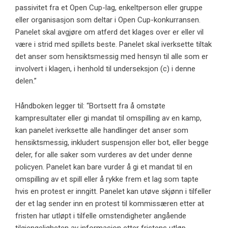
passivitet fra et Open Cup-lag, enkeltperson eller gruppe
eller organisasjon som deltar i Open Cup-konkurransen.
Panelet skal avgjøre om atferd det klages over er eller vil
være i strid med spillets beste. Panelet skal iverksette tiltak
det anser som hensiktsmessig med hensyn til alle som er
involvert i klagen, i henhold til underseksjon (c) i denne
delen.”
Håndboken legger til: “Bortsett fra å omstøte
kampresultater eller gi mandat til omspilling av en kamp, ​​
kan panelet iverksette alle handlinger det anser som
hensiktsmessig, inkludert suspensjon eller bot, eller begge
deler, for alle saker som vurderes av det under denne
policyen. Panelet kan bare vurder å gi et mandat til en
omspilling av et spill eller å rykke frem et lag som tapte
hvis en protest er inngitt. Panelet kan utøve skjønn i tilfeller
der et lag sender inn en protest til kommissæren etter at
fristen har utløpt i tilfelle omstendigheter angående
tilgjengeligheten av informasjon etter fristens utløp