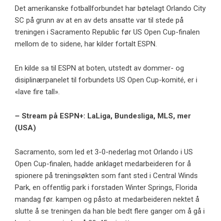
Det amerikanske fotballforbundet har bøtelagt Orlando City
SC på grunn av at en av dets ansatte var til stede på
treningen i Sacramento Republic før US Open Cup-finalen
mellom de to sidene, har kilder fortalt ESPN.
En kilde sa til ESPN at boten, utstedt av dommer- og
disiplinærpanelet til forbundets US Open Cup-komité, er i
«lave fire tall».
– Stream på ESPN+: LaLiga, Bundesliga, MLS, mer
(USA)
Sacramento, som led et 3-0-nederlag mot Orlando i US
Open Cup-finalen, hadde anklaget medarbeideren for å
spionere på treningsøkten som fant sted i Central Winds
Park, en offentlig park i forstaden Winter Springs, Florida
mandag før. kampen og påsto at medarbeideren nektet å
slutte å se treningen da han ble bedt flere ganger om å gå i