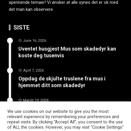
spennende temaer! Vi ønsker at alle synes det er ok med
det man kan observere .
SISTE
June 16, 2026
Uventet husgjest Mus som skadedyr kan
koste deg tusenvis
April 7, 2026
Oppdag de skjulte truslene fra mus i
hjemmet ditt som skadedyr
March 19, 2026
Slik vedlikeholder du tilhengeren for
We use cookies on our website to give you the most
langvarig bruk
relevant experience by remembering your preferences and
repeat visits. By clicking “Accept All”, you consent to the use
of ALL the cookies. However, you may visit "Cookie Settings"