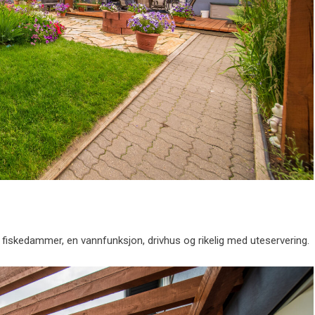
 fiskedammer, en vannfunksjon, drivhus og rikelig med uteservering.