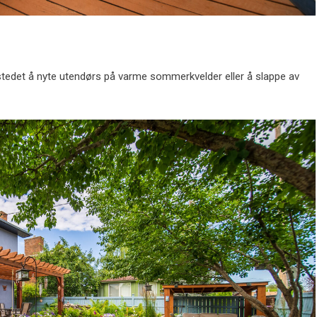
stedet å nyte utendørs på varme sommerkvelder eller å slappe av