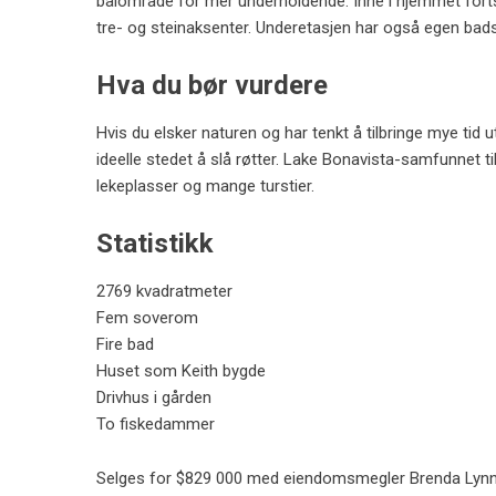
bålområde for mer underholdende. Inne i hjemmet forts
tre- og steinaksenter. Underetasjen har også egen badst
Hva du bør vurdere
Hvis du elsker naturen og har tenkt å tilbringe mye tid
ideelle stedet å slå røtter. Lake Bonavista-samfunnet til
lekeplasser og mange turstier.
Statistikk
2769 kvadratmeter
Fem soverom
Fire bad
Huset som Keith bygde
Drivhus i gården
To fiskedammer
Selges for $829 000 med eiendomsmegler Brenda Lynn