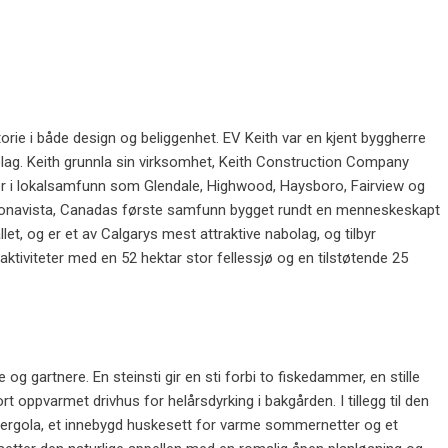
rie i både design og beliggenhet. EV Keith var en kjent byggherre
olag. Keith grunnla sin virksomhet, Keith Construction Company
ger i lokalsamfunn som Glendale, Highwood, Haysboro, Fairview og
 Bonavista, Canadas første samfunn bygget rundt en menneskeskapt
llet, og er et av Calgarys mest attraktive nabolag, og tilbyr
daktiviteter med en 52 hektar stor fellessjø og en tilstøtende 25
og gartnere. En steinsti gir en sti forbi to fiskedammer, en stille
t oppvarmet drivhus for helårsdyrking i bakgården. I tillegg til den
pergola, et innebygd huskesett for varme sommernetter og et