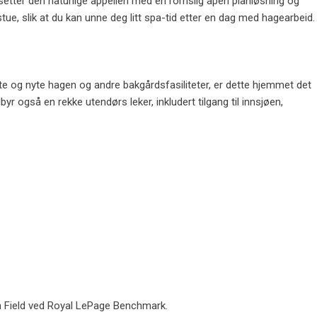
etter den naturlige appellen med en romslig åpen planløsning og
ue, slik at du kan unne deg litt spa-tid etter en dag med hagearbeid.
 ute og nyte hagen og andre bakgårdsfasiliteter, er dette hjemmet det
byr også en rekke utendørs leker, inkludert tilgang til innsjøen,
 Field ved Royal LePage Benchmark.