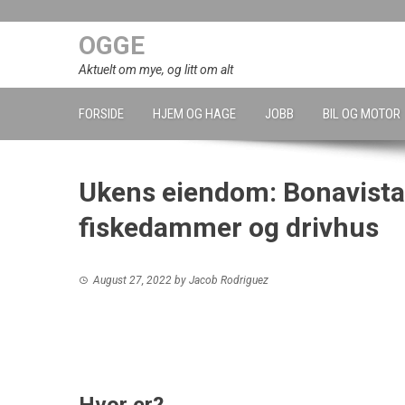
Skip
to
OGGE
content
Aktuelt om mye, og litt om alt
FORSIDE
HJEM OG HAGE
JOBB
BIL OG MOTOR
Ukens eiendom: Bonavista
fiskedammer og drivhus
August 27, 2022
by
Jacob Rodriguez