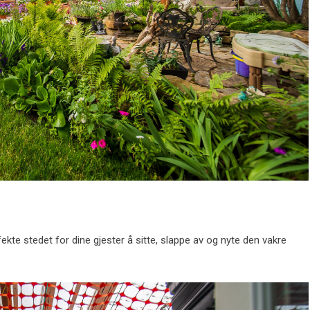
ekte stedet for dine gjester å sitte, slappe av og nyte den vakre