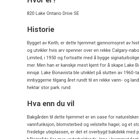
Hvor er?
820 Lake Ontario Drive SE
Historie
Bygget av Keith, er dette hjemmet gjennomsyret av histo
og utvikler hvis arv spenner over en rekke Calgary-nab
Limited, i 1950 og fortsatte med å bygge signaturboli
mer. Men han er kanskje mest kjent for å skape Lake
innsjø. Lake Bonavista ble utviklet på slutten av 1960-ta
innbyggerne tilgang året rundt til en rekke vann- og lan
hektar stor park. rund.
Hva enn du vil
Bakgården til dette hjemmet er en oase for naturelskere 
vannfunksjon, blomsterbed og velstelte hager, og et stor
fredelige uteplassen, er det et overbygd bakdekk med 