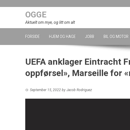
Skip
to
OGGE
content
Aktuelt om mye, og litt om alt
FORSIDE
HJEM OG HAGE
JOBB
BIL OG MOTOR
UEFA anklager Eintracht Fr
oppførsel», Marseille for 
September 15, 2022
by
Jacob Rodriguez