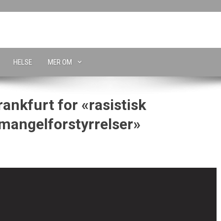
HELSE
MER OM
ankfurt for «rasistisk
«mangelforstyrrelser»