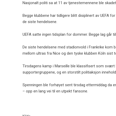
Nasjonalt politi sa at 11 av tjenestemennene ble skadet
Begge klubbene har tidligere blitt disiplinert av UEFA 
de siste hendelsene.
UEFA satte ingen tidsplan for dommer. Begge lag går ti
De siste hendelsene med stadionvold i Frankrike kom b
mellom ultras fra Nice og den tyske klubben Köln sis
Tirsdagens kamp i Marseille ble klassifisert som svært h
supportergruppene, og en storstilt politiaksjon inneholdt
Spenningen ble forhøyet sent tirsdag ettermiddag da en
– opp en lang vei til en utpekt fansone.