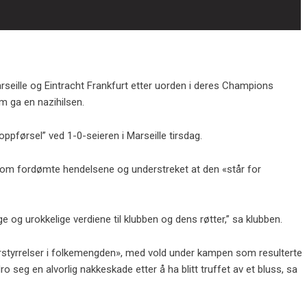
seille og Eintracht Frankfurt etter uorden i deres Champions
m ga en nazihilsen.
k oppførsel” ved 1-0-seieren i Marseille tirsdag.
 som fordømte hendelsene og understreket at den «står for
ige og urokkelige verdiene til klubben og dens røtter,” sa klubben.
orstyrrelser i folkemengden», med vold under kampen som resulterte
ro seg en alvorlig nakkeskade etter å ha blitt truffet av et bluss, sa