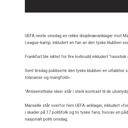
UEFA reiste onsdag en rekke disiplinæranklager mot Mar
League-kamp, ​​inkludert en fan av den tyske klubben so
Frankfurt ble siktet for fire lovbrudd inkludert “rasistis
Sent tirsdag publiserte den tyske klubben en uttalelse
toleranse og mangfold».
“Antisemittiske ideer står i sterk kontrast til de utvetyd
Marseille står overfor fem UEFA-anklager, inkludert «f
i skader på 17 politifolk og to tyske fans, hvorav en påd
nasjonalt politi onsdag.