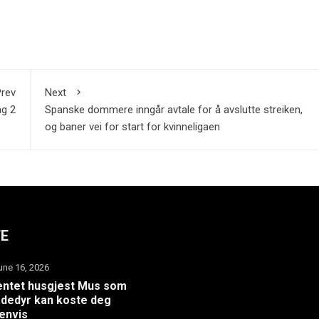
rev
Next
ag 2
Spanske dommere inngår avtale for å avslutte streiken,
og baner vei for start for kvinneligaen
TE
une 16, 2026
ntet husgjest Mus som
dedyr kan koste deg
envis