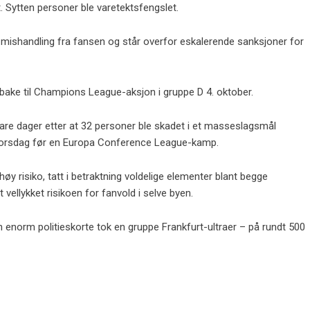
. Sytten personer ble varetektsfengslet.
for mishandling fra fansen og står overfor eskalerende sanksjoner for
lbake til Champions League-aksjon i gruppe D 4. oktober.
are dager etter at 32 personer ble skadet i et masseslagsmål
t torsdag før en Europa Conference League-kamp.
øy risiko, tatt i betraktning voldelige elementer blant begge
 vellykket risikoen for fanvold i selve byen.
 enorm politieskorte tok en gruppe Frankfurt-ultraer – på rundt 500