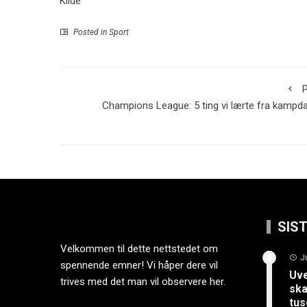
Kilde
Posted in
Sport
P
Champions League: 5 ting vi lærte fra kampd
SIS
Velkommen til dette nettstedet om
J
spennende emner! Vi håper dere vil
Uve
trives med det man vil observere her.
ska
tus