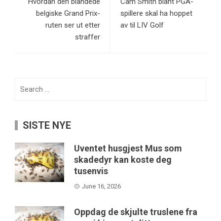
Hvordan den blandede
Cam Smith blant PGA-
belgiske Grand Prix-
spillere skal ha hoppet
ruten ser ut etter
av til LIV Golf
straffer
Search
for:
SISTE NYE
Uventet husgjest Mus som
skadedyr kan koste deg
tusenvis
June 16, 2026
Oppdag de skjulte truslene fra