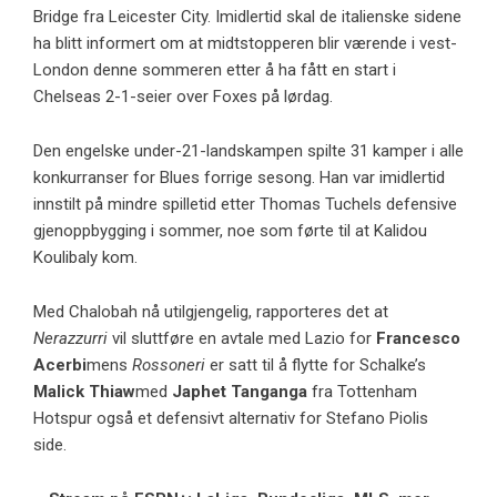
Bridge fra Leicester City. Imidlertid skal de italienske sidene
ha blitt informert om at midtstopperen blir værende i vest-
London denne sommeren etter å ha fått en start i
Chelseas 2-1-seier over Foxes på lørdag.
Den engelske under-21-landskampen spilte 31 kamper i alle
konkurranser for Blues forrige sesong. Han var imidlertid
innstilt på mindre spilletid etter Thomas Tuchels defensive
gjenoppbygging i sommer, noe som førte til at Kalidou
Koulibaly kom.
Med Chalobah nå utilgjengelig, rapporteres det at
Nerazzurri
vil sluttføre en avtale med Lazio for
Francesco
Acerbi
mens
Rossoneri
er satt til å flytte for Schalke’s
Malick Thiaw
med
Japhet Tanganga
fra Tottenham
Hotspur også et defensivt alternativ for Stefano Piolis
side.