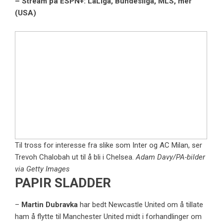
– Stream på ESPN+: LaLiga, Bundesliga, MLS, mer
(USA)
Til tross for interesse fra slike som Inter og AC Milan, ser
Trevoh Chalobah ut til å bli i Chelsea.
Adam Davy/PA-bilder
via Getty Images
PAPIR SLADDER
–
Martin Dubravka
har bedt Newcastle United om å tillate
ham å flytte til Manchester United midt i forhandlinger om