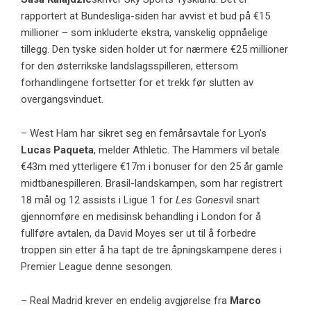
rapportert at Bundesliga-siden har avvist et bud på €15
millioner – som inkluderte ekstra, vanskelig oppnåelige
tillegg. Den tyske siden holder ut for nærmere €25 millioner
for den østerrikske landslagsspilleren, ettersom
forhandlingene fortsetter for et trekk før slutten av
overgangsvinduet.
– West Ham har sikret seg en femårsavtale for Lyon’s
Lucas Paqueta
, melder Athletic. The Hammers vil betale
€43m med ytterligere €17m i bonuser for den 25 år gamle
midtbanespilleren. Brasil-landskampen, som har registrert
18 mål og 12 assists i Ligue 1 for
Les Gones
vil snart
gjennomføre en medisinsk behandling i London for å
fullføre avtalen, da David Moyes ser ut til å forbedre
troppen sin etter å ha tapt de tre åpningskampene deres i
Premier League denne sesongen.
– Real Madrid krever en endelig avgjørelse fra
Marco