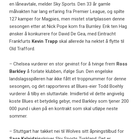
en låneavtale, melder Sky Sports. Den 33 år gamle
målvakten har lang erfaring fra Premier League, og spilte
127 kamper for Magpies, men mistet startplassen denne
sesongen etter at Nick Pope kom fra Burnley. Erik ten Hag
ønsker å konkurrere for David De Gea, med Eintracht
Frankfurts
Kevin Trapp
skal allerede ha nektet å flytte til
Old Trafford.
– Chelsea vurderer en stor gevinst for å tvinge frem
Ross
Barkley
å forlate klubben, ifølge Sun. Den engelske
landslagsspilleren har ikke fått et troppnummer for denne
sesongen, og det rapporteres at Blues-eier Todd Boehly
vurderer å tilby en sluttavtale. Imidlertid vil dette angivelig
koste Blues et betydelig gebyr, med Barkley som tjener 200
000 pund i uken på en kontrakt som skal utløpe neste
sommer.
– Stuttgart har takket nei til Wolves sitt åpningstilbud for
Sasa Kalajdzic
skriver
Sky Sports
Tyskland. Det er