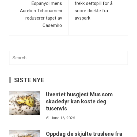
Espanyol mens
frekk settspill for å
Aurelien Tchouameni
score direkte fra
reduserer tapet av
avspark
Casemiro
Search
for:
SISTE NYE
Uventet husgjest Mus som
skadedyr kan koste deg
tusenvis
June 16, 2026
Oppdag de skjulte truslene fra