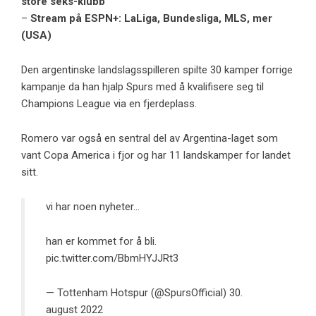
store seks-klubb
–
Stream på ESPN+: LaLiga, Bundesliga, MLS, mer
(USA)
Den argentinske landslagsspilleren spilte 30 kamper forrige
kampanje da han hjalp Spurs med å kvalifisere seg til
Champions League via en fjerdeplass.
Romero var også en sentral del av Argentina-laget som
vant Copa America i fjor og har 11 landskamper for landet
sitt.
vi har noen nyheter…
han er kommet for å bli.
pic.twitter.com/BbmHYJJRt3
— Tottenham Hotspur (@SpursOfficial)
30.
august 2022