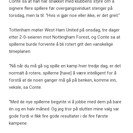
Conte sa at han har snakket med klubbens styre om å
signere flere spillere før overgangsvinduet stenger på
torsdag, men la til: “Hvis vi gjør noe eller ikke, er det greit.”
Tottenham møter West Ham United på onsdag, tre dager
etter 2-0-seieren mot Nottingham Forest, og Conte sa at
spillerne burde forvente å bli rotert gitt den vanskelige
timeplanen.
“Nå når du må gå og spille en kamp hver tredje dag, er det
normalt å rotere, spillerne [have] å være intelligent for å
forstå at de noen ganger må gå på benken, komme inn,
veksle, sa Conte.
“Med de nye spillerne begynte vi å jobbe med dem på bare
én og en halv måned. Og jeg tror på slutten mine valg var
gode fordi vi fikk fire gode resultater i de fire første
kampene.