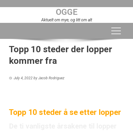
Skip
OGGE
to
content
Aktuelt om mye, og litt om alt
Topp 10 steder der lopper
kommer fra
July 4, 2022
by
Jacob Rodriguez
Topp 10 steder å se etter lopper
De ti vanligste årsakene til lopper