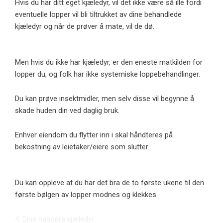
Hvis du har ditt eget kjæledyr, vil det ikke være så ille fordi
eventuelle lopper vil bli tiltrukket av dine behandlede
kjæledyr og når de prøver å mate, vil de dø.
Men hvis du ikke har kjæledyr, er den eneste matkilden for
lopper du, og folk har ikke systemiske loppebehandlinger.
Du kan prøve insektmidler, men selv disse vil begynne å
skade huden din ved daglig bruk.
Enhver eiendom du flytter inn i skal håndteres på
bekostning av leietaker/eiere som slutter.
Du kan oppleve at du har det bra de to første ukene til den
første bølgen av lopper modnes og klekkes.
4. Dine naboers kjæledyr