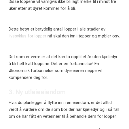
Disse loppene vil vanligvis ikke bli lagt merke til i minst tre
uker etter at dyret kommer for å bli.
Dette betyr et betydelig antall lopper i alle stadier av
livssyklus for lopper
nå skal den inn i tepper og møbler osv.
Det som er verre er at det kan ta opptil et år uten kjæledyr
å bli helt kvitt loppene. Det er en forbannelse! En
økonomisk forbannelse som dyreeieren neppe vil
kompensere deg for.
3. Ny utleieeiendom
Hvis du planlegger å flytte inn i en eiendom, er det alltid
verdt å vurdere om de som bor der har kjæledyr og i så fall
om de har fått en veterinær til å behandle dem for lopper.