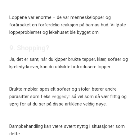
Loppene var enorme – de var menneskelopper og
forårsaket en forferdelig reaksjon på barnas hud. Vi løste
loppeproblemet og lekehuset ble bygget om.
9. Shopping?
Ja, det er sant, når du kjøper brukte tepper, klær, sofaer og
kjæledyrkurver, kan du utilsiktet introdusere lopper.
Brukte møbler, spesielt sofaer og stoler, bærer andre
parasitter som f.eks
veggedyr
så vel som så vær flittig og
sørg for at du ser på disse artiklene veldig nøye.
Dampbehandling kan være svært nyttig i situasjoner som
dette.