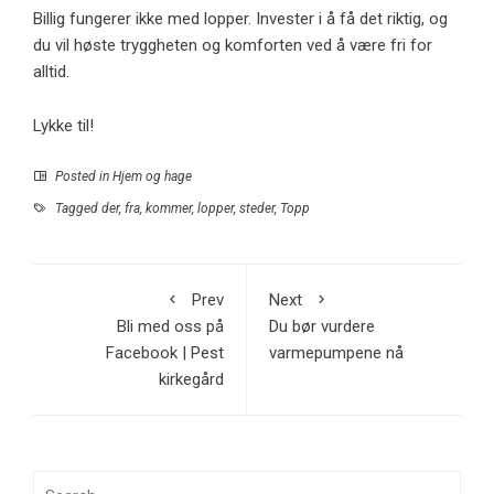
Billig fungerer ikke med lopper. Invester i å få det riktig, og
du vil høste tryggheten og komforten ved å være fri for
alltid.
Lykke til!
Posted in
Hjem og hage
Tagged
der
,
fra
,
kommer
,
lopper
,
steder
,
Topp
Prev
Next
Bli med oss ​​på
Du bør vurdere
Facebook | Pest
varmepumpene nå
kirkegård
Search