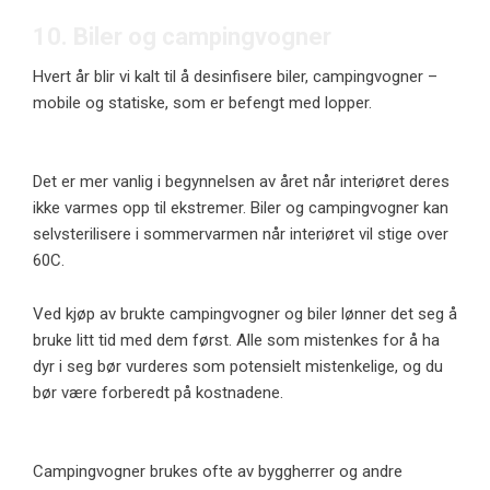
10. Biler og campingvogner
Hvert år blir vi kalt til å desinfisere biler, campingvogner –
mobile og statiske, som er befengt med lopper.
Det er mer vanlig i begynnelsen av året når interiøret deres
ikke varmes opp til ekstremer. Biler og campingvogner kan
selvsterilisere i sommervarmen når interiøret vil stige over
60C.
Ved kjøp av brukte campingvogner og biler lønner det seg å
bruke litt tid med dem først. Alle som mistenkes for å ha
dyr i seg bør vurderes som potensielt mistenkelige, og du
bør være forberedt på kostnadene.
Campingvogner brukes ofte av byggherrer og andre