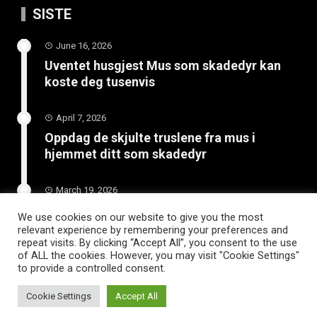
SISTE
June 16, 2026
Uventet husgjest Mus som skadedyr kan
koste deg tusenvis
April 7, 2026
Oppdag de skjulte truslene fra mus i
hjemmet ditt som skadedyr
March 19, 2026
Slik vedlikeholder du tilhengeren for
We use cookies on our website to give you the most
langvarig bruk
relevant experience by remembering your preferences and
repeat visits. By clicking “Accept All”, you consent to the use
of ALL the cookies. However, you may visit "Cookie Settings"
to provide a controlled consent.
Cookie Settings
Accept All
WordPress Theme |
Viral
by HashThemes