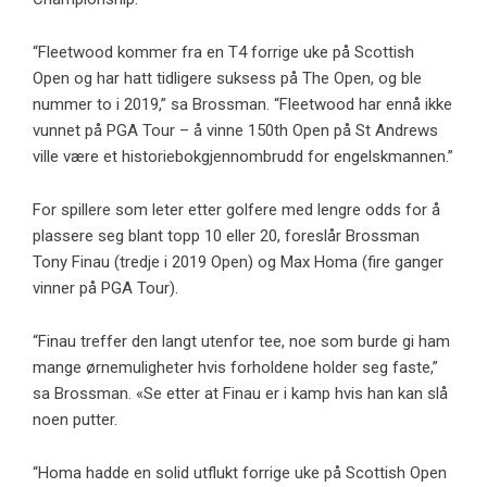
“Fleetwood kommer fra en T4 forrige uke på Scottish
Open og har hatt tidligere suksess på The Open, og ble
nummer to i 2019,” sa Brossman. “Fleetwood har ennå ikke
vunnet på PGA Tour – å vinne 150th Open på St Andrews
ville være et historiebokgjennombrudd for engelskmannen.”
For spillere som leter etter golfere med lengre odds for å
plassere seg blant topp 10 eller 20, foreslår Brossman
Tony Finau (tredje i 2019 Open) og Max Homa (fire ganger
vinner på PGA Tour).
“Finau treffer den langt utenfor tee, noe som burde gi ham
mange ørnemuligheter hvis forholdene holder seg faste,”
sa Brossman. «Se etter at Finau er i kamp hvis han kan slå
noen putter.
“Homa hadde en solid utflukt forrige uke på Scottish Open