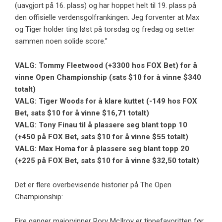
(uavgjort på 16. plass) og har hoppet helt til 19. plass på
den offisielle verdensgolfrankingen. Jeg forventer at Max
og Tiger holder ting løst på torsdag og fredag ​​og setter
sammen noen solide score.”
VALG: Tommy Fleetwood (+3300 hos FOX Bet) for å
vinne Open Championship (
sats $10 for å vinne $340
totalt
)
VALG: Tiger Woods for å klare kuttet (-149 hos FOX
Bet,
sats $10 for å vinne $16,71 totalt
)
VALG: Tony Finau til å plassere seg blant topp 10
(+450 på FOX Bet,
sats $10 for å vinne $55 totalt
)
VALG: Max Homa for å plassere seg blant topp 20
(+225 på FOX Bet,
sats $10 for å vinne $32,50 totalt
)
Det er flere overbevisende historier på The Open
Championship:
Fire ganger majorvinner Rory McIlroy er tippefavoritten før