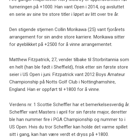
turneringen på +1000. Han vant Open i 2014, og avsluttet
en serie av sine tre store titler i løpet av litt over tre år.
Den stigende stjernen Collin Morikawa (25) vant fjorårets
arrangement for sin andre store karriere. Morikawa sitter
for øyeblikket på +2500 for å vinne arrangementet.
Matthew Fitzpatrick, 27, vender tilbake til Storbritannia som
en helt (han ble født i Sheffield), frisk etter sin første store
seier i US Open i juni. Fitzpatrick vant 2012 Boys Amateur
Championship på Notts Golf Club i Nottinghamshire,
England. Han er oppført til +1800 for å vinne.
Verdens nr. 1 Scottie Scheffler har et bemerkelsesverdig år.
Scheffler vant Masters i april for sin første major, deretter
ble han nummer fire i PGA Championship og nummer to i
US Open. Hvis du tror Scheffler kan holde det varme spillet
sitt i gang, kan han være verdt et dryss på +1800.