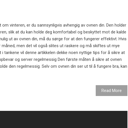
ldt om vinteren, er du sannsynligvis avhengig av ovnen din. Den holder
ren, slik at du kan holde deg komfortabel og beskyttet mot de kalde
lig ut av ovnen din, må du sørge for at den fungerer effektivt. Hvis
er måned, men det vil også slites ut raskere og må skiftes ut mye
et i tankene vil denne artikkelen dekke noen nyttige tips for å sikre at
Oppbevar og server regelmessig Den første måten å sikre at ovnen
keholde den regelmessig. Selv om ovnen din ser ut til å fungere bra, kan
Read More