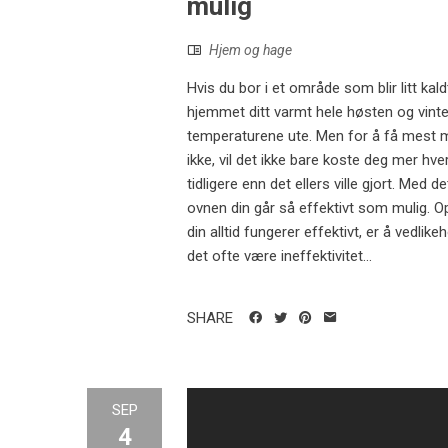
mulig
Hjem og hage
Hvis du bor i et område som blir litt ka
hjemmet ditt varmt hele høsten og vinte
temperaturene ute. Men for å få mest mu
ikke, vil det ikke bare koste deg mer hv
tidligere enn det ellers ville gjort. Med d
ovnen din går så effektivt som mulig. 
din alltid fungerer effektivt, er å vedli
det ofte være ineffektivitet...
SHARE
SEP
4