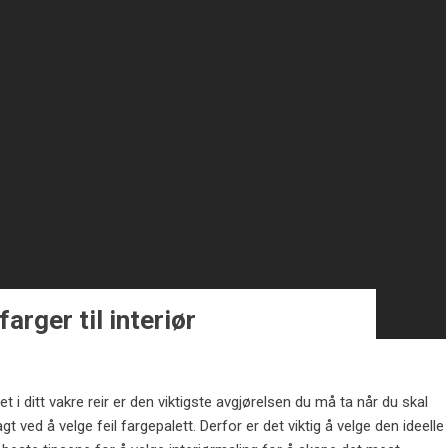
farger til interiør
t i ditt vakre reir er den viktigste avgjørelsen du må ta når du skal
t ved å velge feil fargepalett. Derfor er det viktig å velge den ideelle