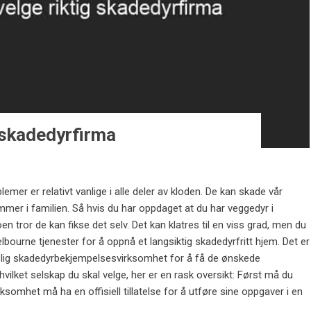
g skadedyrfirma
lemer er relativt vanlige i alle deler av kloden. De kan skade vår
mer i familien. Så hvis du har oppdaget at du har veggedyr i
en tror de kan fikse det selv. Det kan klatres til en viss grad, men du
lbourne tjenester for å oppnå et langsiktig skadedyrfritt hjem. Det er
litelig skadedyrbekjempelsesvirksomhet for å få de ønskede
 hvilket selskap du skal velge, her er en rask oversikt: Først må du
omhet må ha en offisiell tillatelse for å utføre sine oppgaver i en