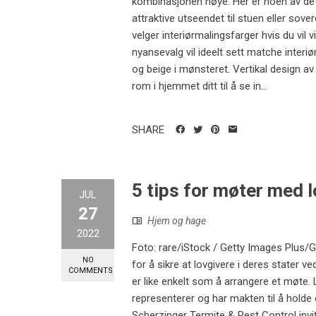
kombinasjonen nøye. Her er noen av de b
attraktive utseendet til stuen eller so
velger interiørmalingsfarger hvis du vil 
nyansevalg vil ideelt sett matche interiør
og beige i mønsteret. Vertikal design a
rom i hjemmet ditt til å se in...
SHARE
5 tips for møter med 
JUL
27
Hjem og hage
2022
Foto: rare/iStock / Getty Images Plus/
NO
for å sikre at lovgivere i deres stater v
COMMENTS
er like enkelt som å arrangere et møte.
representerer og har makten til å holde
Scherzinger Termite & Pest Control invit