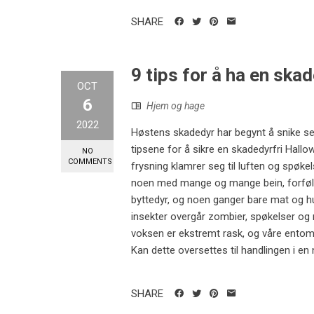
SHARE
9 tips for å ha en ska
OCT
6
Hjem og hage
2022
Høstens skadedyr har begynt å snike seg 
tipsene for å sikre en skadedyrfri Hall
NO
COMMENTS
frysning klamrer seg til luften og spøkel
noen med mange og mange bein, forfølger 
byttedyr, og noen ganger bare mat og hus
insekter overgår zombier, spøkelser og 
voksen er ekstremt rask, og våre entomo
Kan dette oversettes til handlingen i en ny
SHARE