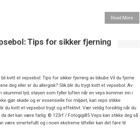
Read More
psebol: Tips for sikker fjerning
 kvitt et vepsebol: Tips for sikker fjerning av bikube Vil du fjerne
ne deg eller er du allergisk? Slik blir du trygt kvitt et vepsebol. Av
n skummel lyd, støyen som fyller luften når en veps kommer inn i
ikke gjør skade og er essensielle for miljøet, kan veps stikke
lir du kvitt et vepsebol trygt og effektivt. Vær veldig forsiktig når du
e, da det kan være farlig. © 123rf / Fotogigi85 Veps kan stikke deg så
 være smertefullt og i noen ekstreme tilfeller kan det føre til