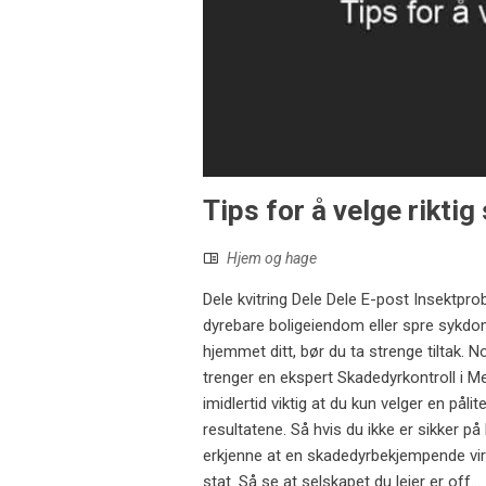
Tips for å velge rikti
Hjem og hage
Dele kvitring Dele Dele E-post Insektprob
dyrebare boligeiendom eller spre sykdom
hjemmet ditt, bør du ta strenge tiltak. No
trenger en ekspert Skadedyrkontroll i Me
imidlertid viktig at du kun velger en på
resultatene. Så hvis du ikke er sikker på
erkjenne at en skadedyrbekjempende virks
stat. Så se at selskapet du leier er off...