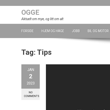
Skip
to
OGGE
content
Aktuelt om mye, og litt om alt
FORSIDE
HJEM OG HAGE
JOBB
BIL OG MOTOR
Tag:
Tips
JAN
2
2023
NO
COMMENTS