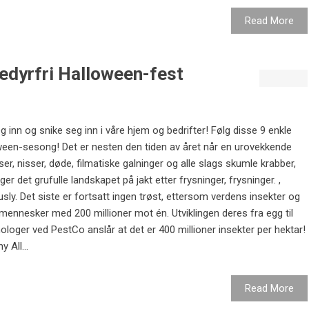
Read More
dedyrfri Halloween-fest
inn og snike seg inn i våre hjem og bedrifter! Følg disse 9 enkle
oween-sesong! Det er nesten den tiden av året når en urovekkende
ser, nisser, døde, filmatiske galninger og alle slags skumle krabber,
det grufulle landskapet på jakt etter frysninger, frysninger. ,
ly. Det siste er fortsatt ingen trøst, ettersom verdens insekter og
mennesker med 200 millioner mot én. Utviklingen deres fra egg til
loger ved PestCo anslår at det er 400 millioner insekter per hektar!
 All...
Read More