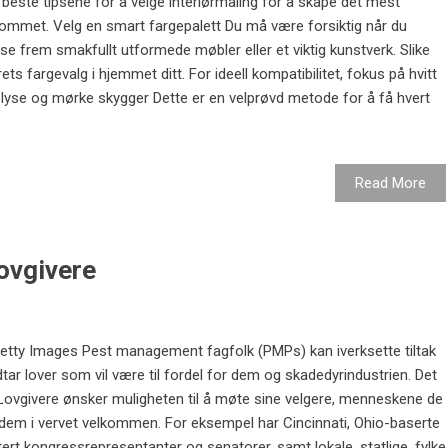
este tipsene for å velge interiørmaling for å skape det mest
verommet. Velg en smart fargepalett Du må være forsiktig når du
vise frem smakfullt utformede møbler eller et viktig kunstverk. Slike
ets fargevalg i hjemmet ditt. For ideell kompatibilitet, fokus på hvitt
v lyse og mørke skygger Dette er en velprøvd metode for å få hvert
Read More
lovgivere
Getty Images Pest management fagfolk (PMPs) kan iverksette tiltak
edtar lover som vil være til fordel for dem og skadedyrindustrien. Det
 Lovgivere ønsker muligheten til å møte sine velgere, menneskene de
 dem i vervet velkommen. For eksempel har Cincinnati, Ohio-baserte
ert kongressrepresentanter og senatorer, samt lokale, statlige, fylke