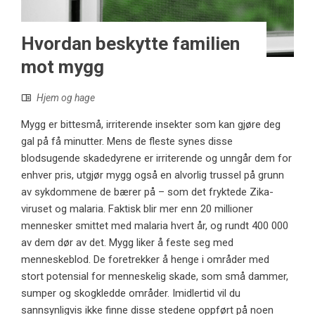
Hvordan beskytte familien
mot mygg
Hjem og hage
Mygg er bittesmå, irriterende insekter som kan gjøre deg
gal på få minutter. Mens de fleste synes disse
blodsugende skadedyrene er irriterende og unngår dem for
enhver pris, utgjør mygg også en alvorlig trussel på grunn
av sykdommene de bærer på – som det fryktede Zika-
viruset og malaria. Faktisk blir mer enn 20 millioner
mennesker smittet med malaria hvert år, og rundt 400 000
av dem dør av det. Mygg liker å feste seg med
menneskeblod. De foretrekker å henge i områder med
stort potensial for menneskelig skade, som små dammer,
sumper og skogkledde områder. Imidlertid vil du
sannsynligvis ikke finne disse stedene oppført på noen