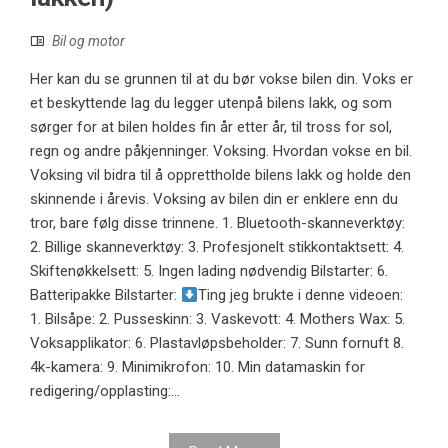
Bil og motor
Her kan du se grunnen til at du bør vokse bilen din. Voks er
et beskyttende lag du legger utenpå bilens lakk, og som
sørger for at bilen holdes fin år etter år, til tross for sol,
regn og andre påkjenninger. Voksing. Hvordan vokse en bil.
Voksing vil bidra til å opprettholde bilens lakk og holde den
skinnende i årevis. Voksing av bilen din er enklere enn du
tror, ​​bare følg disse trinnene. 1. Bluetooth-skanneverktøy:
2. Billige skanneverktøy: 3. Profesjonelt stikkontaktsett: 4.
Skiftenøkkelsett: 5. Ingen lading nødvendig Bilstarter: 6.
Batteripakke Bilstarter:
Ting jeg brukte i denne videoen:
1. Bilsåpe: 2. Pusseskinn: 3. Vaskevott: 4. Mothers Wax: 5.
Voksapplikator: 6. Plastavløpsbeholder: 7. Sunn fornuft 8.
4k-kamera: 9. Minimikrofon: 10. Min datamaskin for
redigering/opplasting:...