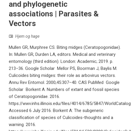
and phylogenetic
associations | Parasites &
Vectors
Hjem og hage
Mullen GR, Murphree CS. Biting midges (Ceratopogonidae).
In: Mullen GR, Durden LA, editors. Medical and veterinary
entomology (third edition). London: Academic; 2019. p.
213–36. Google Scholar Mellor PS, Boorman J, Baylis M.
Culicoides biting midges: their role as arbovirus vectors.
Annu Rev Entomol. 2000;45:307–40. CAS PubMed Google
Scholar Borkent A. Numbers of extant and fossil species
of Ceratopogonidae. 2016.
https://wwv.inhs.illinois.edu/files/4014/6785/5847/WorldCatalog
Accessed 6 July 2016. Borkent A: The subgeneric
classification of species of Culicoides-thoughts and a
warning. 2016.