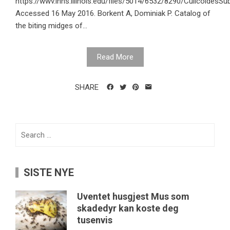
https://wwv.inhs.illinois.edu/files/5014/6532/8290/CulicoidesSu
Accessed 16 May 2016. Borkent A, Dominiak P. Catalog of
the biting midges of...
Read More
SHARE
Search
for:
SISTE NYE
Uventet husgjest Mus som
skadedyr kan koste deg
tusenvis