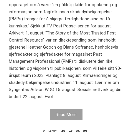
oppdraget om å være "en pålitelig kilde for opplæring og
informasjon som fagfolk innen skadedyrbekjempelse
(PMPs) trenger for å skjerpe ferdighetene sine og få
kunnskap." Sjekk ut TV Pest Posse-serien for august:
Arkivert: 1. august: "The Story of the Most Trusted Pest
Control Resource" var en direktesending som inneholdt
gjestene Heather Gooch og Diane Sofranec, henholdsvis
sjefredaktør og sjefredaktør for magasinet Pest
Management Professional (PMP) til diskutere den rike
historien og visjonen til publikasjonen, som vil feire sitt 90-
årsjubileum i 2023. Planlagt: 8. august: Klimaendringer og
skadedyrbekjempelsesindustrien 11. august: Lær mer om
Syngentas Advion WDG 15. august: Sosiale nettverk og din
bedrift 22. august: Evol...
Read More