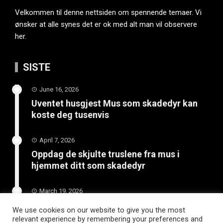
Velkommen til denne nettsiden om spennende temaer. Vi
ønsker at alle synes det er ok med alt man vil observere
her.
SISTE
June 16, 2026
Uventet husgjest Mus som skadedyr kan
koste deg tusenvis
April 7, 2026
Oppdag de skjulte truslene fra mus i
hjemmet ditt som skadedyr
March 19, 2026
Slik vedlikeholder du tilhengeren for
We use cookies on our website to give you the most
langvarig bruk
relevant experience by remembering your preferences and