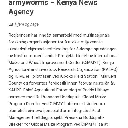
armyworms – Kenya News
Agency
Hjem og hage
Regjeringen har inngått samarbeid med multinasjonale
forskningsorganisasjoner for å utvikle miljøvennlig
skadedyrbekjempelsesteknologi for å dempe spredningen
av høsthærormer i landet. Prosjektet ledet av International
Maize and Wheat Improvement Center (CiMMYT), Kenya
Agricultural and Livestock Research Organization (KALRO)
og ICIPE er i pilotfasen ved Kiboko Field Station i Makueni
County og forventes ferdigstilt innen februar neste år. år.
KALRO Chief Agricultural Entomologist Paddy Likhayo
sammen med Dr. Prassana Boddupalli- Global Maize
Program Director ved CiMMYT utdanner bønder om
plantehelseinnovasjonsplattform Integrated Pest
Management feltdagprosjekt. Prassana Boddupalli-
Direktør for Global Maize Program ved CiMMYT sa at