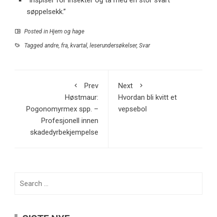
“Inspiser for insekter og ta med en stor svart
søppelsekk.”
Posted in
Hjem og hage
Tagged
andre
,
fra
,
kvartal
,
leserundersøkelser
,
Svar
Prev
Next
Høstmaur:
Hvordan bli kvitt et
Pogonomyrmex spp. –
vepsebol
Profesjonell innen
skadedyrbekjempelse
Search
for: