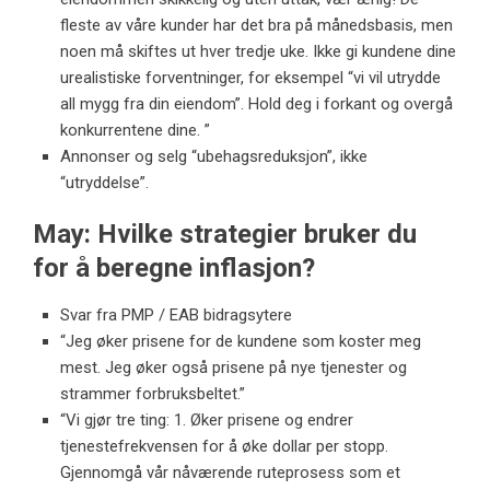
fleste av våre kunder har det bra på månedsbasis, men
noen må skiftes ut hver tredje uke. Ikke gi kundene dine
urealistiske forventninger, for eksempel “vi vil utrydde
all mygg fra din eiendom”. Hold deg i forkant og overgå
konkurrentene dine. ”
Annonser og selg “ubehagsreduksjon”, ikke
“utryddelse”.
May: Hvilke strategier bruker du
for å beregne inflasjon?
Svar fra PMP / EAB bidragsytere
“Jeg øker prisene for de kundene som koster meg
mest. Jeg øker også prisene på nye tjenester og
strammer forbruksbeltet.”
“Vi gjør tre ting: 1. Øker prisene og endrer
tjenestefrekvensen for å øke dollar per stopp.
Gjennomgå vår nåværende ruteprosess som et