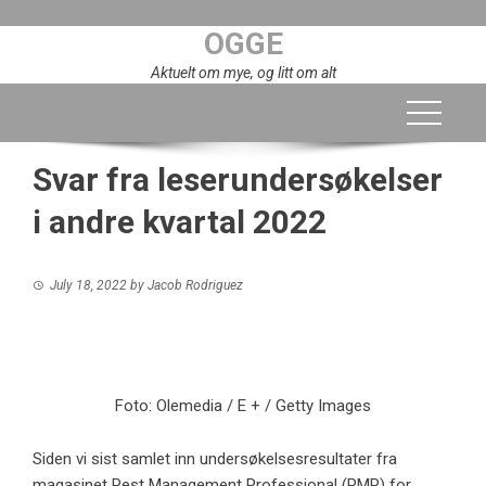
Skip
OGGE
to
content
Aktuelt om mye, og litt om alt
Svar fra leserundersøkelser
i andre kvartal 2022
July 18, 2022
by
Jacob Rodriguez
Foto: Olemedia / E + / Getty Images
Siden vi sist samlet inn undersøkelsesresultater fra
magasinet Pest Management Professional (PMP) for