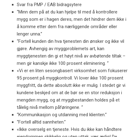
Svar fra PMP / EAB bidragsytere
“Minn dem på at du kan hjelpe til med å kontrollere
mygg som er i hagen deres, men det hindrer dem ikke i
å komme etter dem fra nærliggende områder eller
lenger unna.”
“Fortell kunden din hva tjenesten din ønsker og ikke vil
gjøre. Avhengig av myggproblemets art, kan
myggtjenesten din gi et høyt nivå av avbøtende tiltak –
men gir kanskje ikke 100 prosent eliminering. “
«Vi er en liten sesongbasert virksomhet som fokuserer
95 prosent på myggkontroll. Vi lover ikke 100 prosent
myggfritt, da dette absolutt ikke er mulig. I stedet gir vi
kundene beskjed om at de bør se en stor reduksjon i
mengden mygg, og at myggbestanden holdes på et
tålelig nivå mellom påføringene. “
“Kommunikasjon og utdanning med klienten.”
“Fortell alltid sannheten.”
«Ikke overselg en tjeneste. Hvis du ikke kan håndtere
eiendommen skikkelig og uten uttak, vær ærlig! De