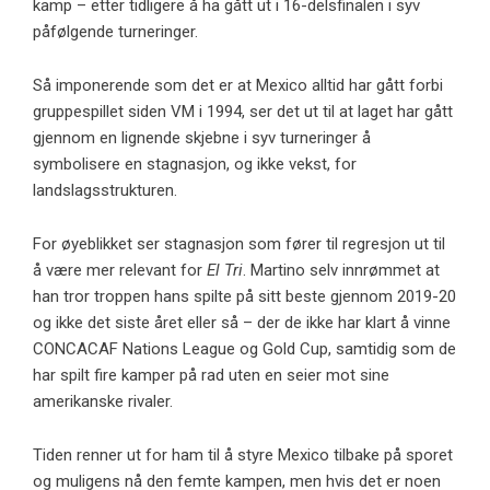
kamp – etter tidligere å ha gått ut i 16-delsfinalen i syv
påfølgende turneringer.
Så imponerende som det er at Mexico alltid har gått forbi
gruppespillet siden VM i 1994, ser det ut til at laget har gått
gjennom en lignende skjebne i syv turneringer å
symbolisere en stagnasjon, og ikke vekst, for
landslagsstrukturen.
For øyeblikket ser stagnasjon som fører til regresjon ut til
å være mer relevant for
El Tri
. Martino selv innrømmet at
han tror troppen hans spilte på sitt beste gjennom 2019-20
og ikke det siste året eller så – der de ikke har klart å vinne
CONCACAF Nations League og Gold Cup, samtidig som de
har spilt fire kamper på rad uten en seier mot sine
amerikanske rivaler.
Tiden renner ut for ham til å styre Mexico tilbake på sporet
og muligens nå den femte kampen, men hvis det er noen