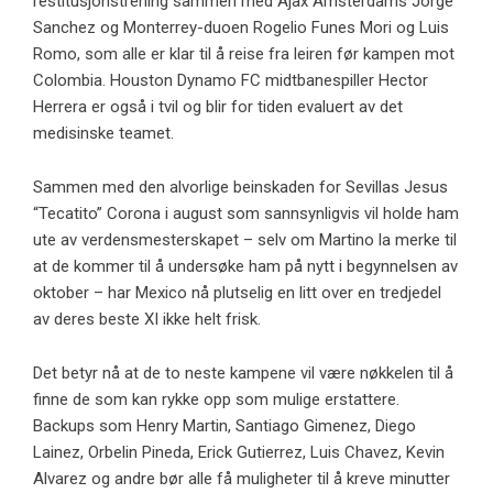
restitusjonstrening sammen med Ajax Amsterdams Jorge
Sanchez og Monterrey-duoen Rogelio Funes Mori og Luis
Romo, som alle er klar til å reise fra leiren før kampen mot
Colombia. Houston Dynamo FC midtbanespiller Hector
Herrera er også i tvil og blir for tiden evaluert av det
medisinske teamet.
Sammen med den alvorlige beinskaden for Sevillas Jesus
“Tecatito” Corona i august som sannsynligvis vil holde ham
ute av verdensmesterskapet – selv om Martino la merke til
at de kommer til å undersøke ham på nytt i begynnelsen av
oktober – har Mexico nå plutselig en litt over en tredjedel
av deres beste XI ikke helt frisk.
Det betyr nå at de to neste kampene vil være nøkkelen til å
finne de som kan rykke opp som mulige erstattere.
Backups som Henry Martin, Santiago Gimenez, Diego
Lainez, Orbelin Pineda, Erick Gutierrez, Luis Chavez, Kevin
Alvarez og andre bør alle få muligheter til å kreve minutter