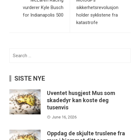
McLaren Racing
MotoGPs
vurderer Kyle Busch
sikkerhetsrevolusjon
for Indianapolis 500
holder syklistene fra
katastrofe
Search
for:
SISTE NYE
Uventet husgjest Mus som
skadedyr kan koste deg
tusenvis
June 16, 2026
Oppdag de skjulte truslene fra