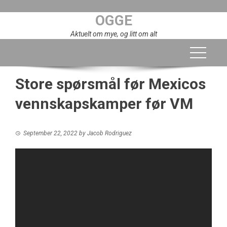
Skip
OGGE
to
content
Aktuelt om mye, og litt om alt
Store spørsmål før Mexicos
vennskapskamper før VM
September 22, 2022
by
Jacob Rodriguez