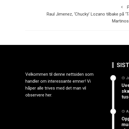
P
Raul Jimenez, ‘Chucky’ Lozano tilbake på ‘T
Martinos
SIS
Velkommen til denne nettsiden som
J
handler om interessante emner! Vi
Uve
håper alle trives med det man vil
ska
observere her.
tus
A
Opp
mus