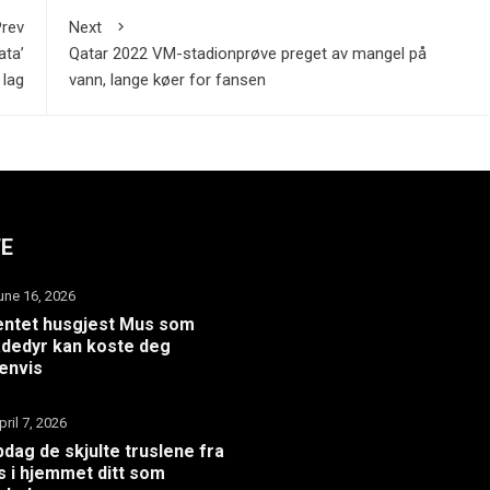
rev
Next
ata’
Qatar 2022 VM-stadionprøve preget av mangel på
 lag
vann, lange køer for fansen
TE
une 16, 2026
ntet husgjest Mus som
dedyr kan koste deg
envis
pril 7, 2026
dag de skjulte truslene fra
 i hjemmet ditt som