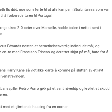
eth IIs død, noe som førte til at alle kamper i Storbritannia som var
til å forberede turen til Portugal.
ge ukes 2-0-seier over Marseille, hadde ballen i nettet sent i
e.
rcus Edwards nesten et bemerkelsesverdig individuelt mål, og
lte en-to med Francisco Trincao og deretter skjøt på mål, bare for å
s Harry Kane så vidt ikke klarte å komme på slutten av et lavt
d venstrevingen.
tbanespiller Pedro Porro gikk på et sent røverløp og krøllet et skudd
eren.
tt med et glimtende heading fra en corner.