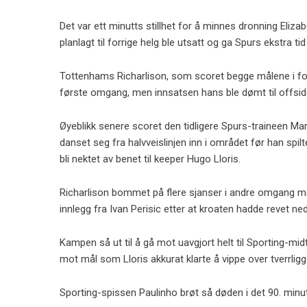
Det var ett minutts stillhet for å minnes dronning Elizab
planlagt til forrige helg ble utsatt og ga Spurs ekstra tid 
Tottenhams Richarlison, som scoret begge målene i forri
første omgang, men innsatsen hans ble dømt til offsid
Øyeblikk senere scoret den tidligere Spurs-traineen Ma
danset seg fra halvveislinjen inn i området før han spi
bli nektet av benet til keeper Hugo Lloris.
Richarlison bommet på flere sjanser i andre omgang men
innlegg fra Ivan Perisic etter at kroaten hadde revet ne
Kampen så ut til å gå mot uavgjort helt til Sporting-mid
mot mål som Lloris akkurat klarte å vippe over tverrligg
Sporting-spissen Paulinho brøt så døden i det 90. minu