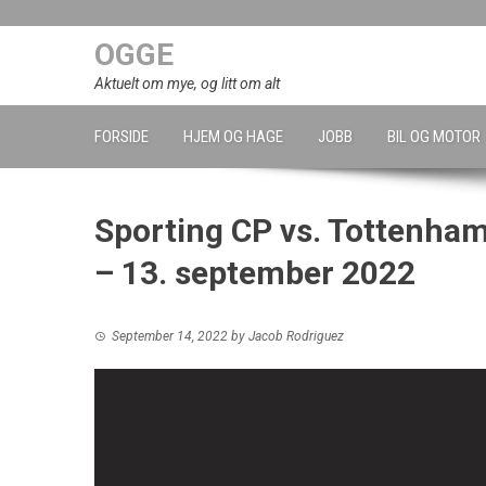
Skip
to
OGGE
content
Aktuelt om mye, og litt om alt
FORSIDE
HJEM OG HAGE
JOBB
BIL OG MOTOR
Sporting CP vs. Tottenha
– 13. september 2022
September 14, 2022
by
Jacob Rodriguez