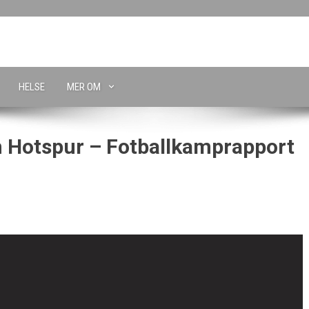
HELSE
MER OM
m Hotspur – Fotballkamprapport