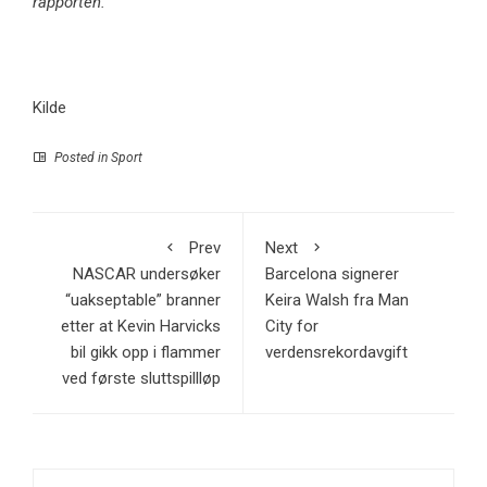
rapporten.
Kilde
Posted in
Sport
Prev
Next
NASCAR undersøker
Barcelona signerer
“uakseptable” branner
Keira Walsh fra Man
etter at Kevin Harvicks
City for
bil gikk opp i flammer
verdensrekordavgift
ved første sluttspillløp
Search