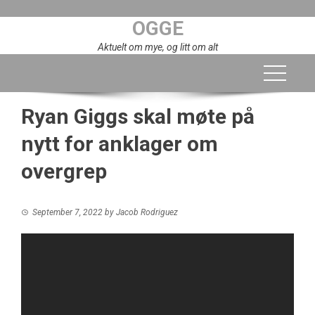
Skip
OGGE
to
content
Aktuelt om mye, og litt om alt
Ryan Giggs skal møte på
nytt for anklager om
overgrep
September 7, 2022
by
Jacob Rodriguez