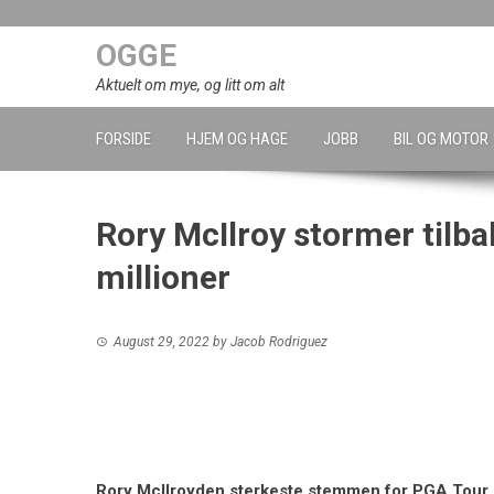
Skip
to
OGGE
content
Aktuelt om mye, og litt om alt
FORSIDE
HJEM OG HAGE
JOBB
BIL OG MOTOR
Rory McIlroy stormer tilba
millioner
August 29, 2022
by
Jacob Rodriguez
Rory McIlroy
den sterkeste stemmen for
PGA Tour