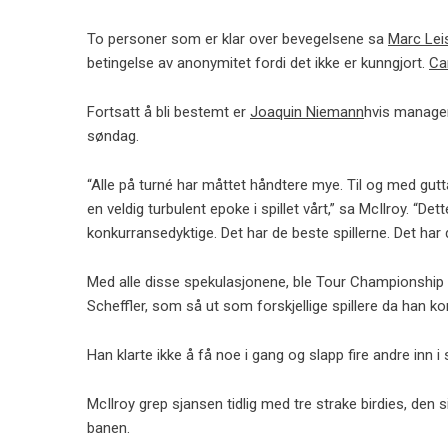
To personer som er klar over bevegelsene sa
Marc Le
betingelse av anonymitet fordi det ikke er kunngjort.
Ca
Fortsatt å bli bestemt er
Joaquin Niemann
hvis manager
søndag.
“Alle på turné har måttet håndtere mye. Til og med gut
en veldig turbulent epoke i spillet vårt,” sa McIlroy. “Det
konkurransedyktige. Det har de beste spillerne. Det har d
Med alle disse spekulasjonene, ble Tour Championship so
Scheffler, som så ut som forskjellige spillere da han k
Han klarte ikke å få noe i gang og slapp fire andre inn i s
McIlroy grep sjansen tidlig med tre strake birdies, den si
banen.