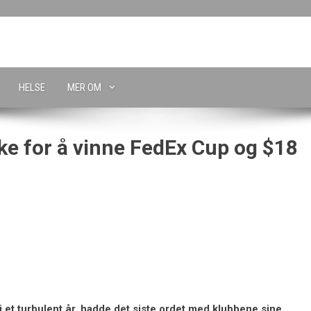
HELSE
MER OM
ke for å vinne FedEx Cup og $18
i et turbulent år, hadde det siste ordet med klubbene sine