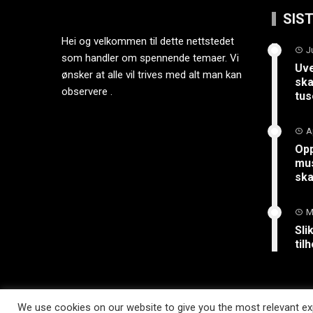
SIS
Hei og velkommen til dette nettstedet
J
som handler om spennende temaer. Vi
Uve
ønsker at alle vil trives med alt man kan
ska
observere .
tus
A
Opp
mus
sk
M
Sli
til
We use cookies on our website to give you the most relevant exp