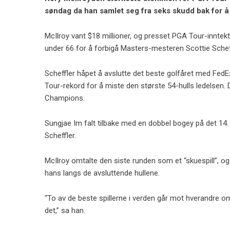
søndag da han samlet seg fra seks skudd bak for å
McIlroy vant $18 millioner, og presset PGA Tour-inntekt
under 66 for å forbigå Masters-mesteren Scottie Scheff
Scheffler håpet å avslutte det beste golfåret med FedEx
Tour-rekord for å miste den største 54-hulls ledelsen
Champions.
Sungjae Im falt tilbake med en dobbel bogey på det 14. h
Scheffler.
McIlroy omtalte den siste runden som et “skuespill”, 
hans langs de avsluttende hullene.
“To av de beste spillerne i verden går mot hverandre o
det,” sa han.