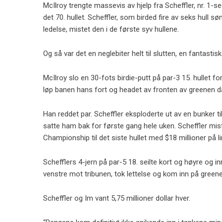
McIlroy trengte massevis av hjelp fra Scheffler, nr. 1
det 70. hullet. Scheffler, som birded fire av seks hull
ledelse, mistet den i de første syv hullene.
Og så var det en neglebiter helt til slutten, en fantast
McIlroy slo en 30-fots birdie-putt på par-3 15. hullet fo
løp banen hans fort og headet av fronten av greenen da
Han reddet par. Scheffler eksploderte ut av en bunker 
satte ham bak for første gang hele uken. Scheffler misf
Championship til det siste hullet med $18 millioner på li
Schefflers 4-jern på par-5 18. seilte kort og høyre og in
venstre mot tribunen, tok lettelse og kom inn på greenen
Scheffler og Im vant 5,75 millioner dollar hver.