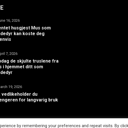
TE
une 16, 2026
ntet husgjest Mus som
dedyr kan koste deg
envis
pril 7, 2026
dag de skjulte truslene fra
 i hjemmet ditt som
adedyr
arch 19, 2026
k vedlikeholder du
hengeren for langvarig bruk
erience by remembering your preferences and repeat visits. By clic