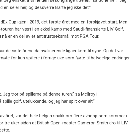
e. Jeg ønsket å vinne den sesonglange tittelen,” sa Scheffler. “Jeg
d en seier her, og dessverre klarte jeg ikke det.”
FedEx Cup igjen i 2019, det første året med en forskjøvet start. Men
-touren har vært i en ekkel kamp med Saudi-finansierte LIV Golf,
og nå er en del av et antitrustsøksmål mot PGA Tour.
our de siste årene da rivaliserende ligaer kom til syne. Og det var
e for kun spillere i forrige uke som førte til betydelige endringer
t. Jeg tror på spillerne på denne turen,” sa McIlroy i
pille golf, utelukkende, og jeg har spilt over alt.”
n av året, var det hele helgen snakk om flere avhopp som kommer i
or tre uker siden at British Open-mester Cameron Smith dro til LIV
dette.