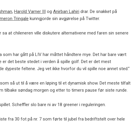
ishman
,
Harold Varner III
og
Anirban Lahiri
drar. De snakket på
meron Tringale
kunngjorde sin avgjørelse på Twitter.
 sa at chileneren ville diskutere alternativene med faren sin senere
ta som har gått på LIV har måttet håndtere mye. Det har bare vært
te er det beste stedet i verden å spille golf. Det er det mest
e dypeste feltene. Jeg vet ikke hvorfor du vil spille noe annet sted.”
m så ut til å være en løping til et dynamisk show. Det meste tilfalt
om tilbake søndag morgen og etter to timers pause før siste runde.
pillet. Scheffler slo bare ni av 18 greener i reguleringen.
ste fra 30 fot på nr. 7 som førte til jubel fra bedriftstelt over hele