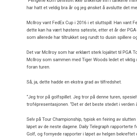
“Pengene kom definitivt ikke snikende inn i tankene min
har hatt et veldig bra år og jeg ønsket å avslutte det me
McIlroy vant FedEx Cup i 2016 i et sluttspill. Han vant 
dette kan ha vært høstens søteste, etter et år der PGA
som allerede har tiltrukket seg rundt to dusin spillere 
Det var McIlroy som har erklært sterk lojalitet til PGA T
McIlroy som sammen med Tiger Woods ledet et viktig møt
foran turen.
Så, ja, dette hadde en ekstra grad av tilfredshet.
“Jeg tror på golfspillet. Jeg tror på denne turen, spesiel
trofépresentasjonen. “Det er det beste stedet i verden å s
Selv på Tour Championship, typisk en feiring av slutte
løpet av de neste dagene. Daily Telegraph rapporterte f
Golf, og fornyede rapporter i løpet av helgen bekreftet 