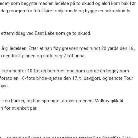
-seedet, som begynte med en ledelse på to skudd og aldri kom bak før
 søndag morgen for å fullføre tredje runde og bygge en seks-skudds
isk ettermiddag ved East Lake som ga to skudd.
r å gi ledelsen. Etter at han fløy greenen med rundt 20 yards den 16.,
 den traff pinnen og satte seg 7 fot unna.
til like innenfor 10 fot og bommet, noe som gjorde en bogey som
orsto en 10-fots birdie-sjanse den 17. til uavgjort, og sendte Tour
njen.
n i en bunker, og han sprengte ut over greenen. McIlroy gikk til
 for et enkelt par.