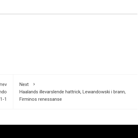
rev
Next
ando
Haalands illevarslende hattrick, Lewandowski i brann,
 1-1
Firminos renessanse