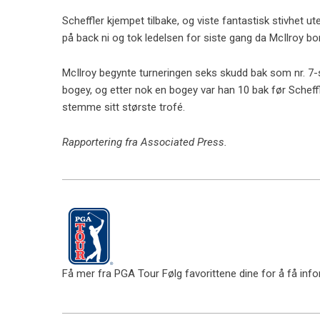
Scheffler kjempet tilbake, og viste fantastisk stivhet ut
på back ni og tok ledelsen for siste gang da McIlroy b
McIlroy begynte turneringen seks skudd bak som nr. 7-
bogey, og etter nok en bogey var han 10 bak før Scheffle
stemme sitt største trofé.
Rapportering fra Associated Press.
Få mer fra PGA Tour
Følg favorittene dine for å få inf