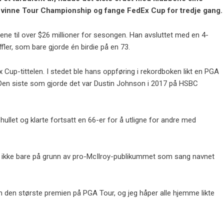
 vinne
Tour Championship
og fange FedEx Cup for tredje gang.
ene til over $26 millioner for sesongen. Han avsluttet med en 4-
ler, som bare gjorde én birdie på en 73.
 Cup-tittelen. I stedet ble hans oppføring i rekordboken likt en PGA
. Den siste som gjorde det var Dustin Johnson i 2017 på HSBC
ullet og klarte fortsatt en 66-er for å utligne for andre med
og ikke bare på grunn av pro-McIlroy-publikummet som sang navnet
m den største premien på PGA Tour, og jeg håper alle hjemme likte