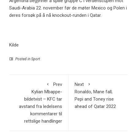
Argentina begynner å spille gruppe C i verdenscupen mot
Saudi-Arabia 22. november før de møter Mexico og Polen i
deres forsøk på å nå knockout-runden i Qatar.
Kilde
Posted in
Sport
Prev
Next
Kylian Mbappe-
Ronaldo, Mane fall;
bildetvist – KFC tar
Pepi and Toney rise
avstand fra ledelsens
ahead of Qatar 2022
kommentarer til
rettslige handlinger