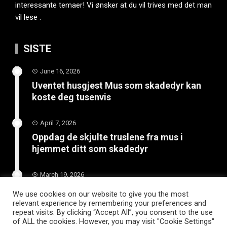
interessante temaer! Vi ønsker at du vil trives med det man
vil lese .
SISTE
June 16, 2026
Uventet husgjest Mus som skadedyr kan
koste deg tusenvis
April 7, 2026
Oppdag de skjulte truslene fra mus i
hjemmet ditt som skadedyr
March 19, 2026
Slik vedlikeholder du tilhengeren for
We use cookies on our website to give you the most
langvarig bruk
relevant experience by remembering your preferences and
repeat visits. By clicking “Accept All”, you consent to the use
of ALL the cookies. However, you may visit "Cookie Settings"