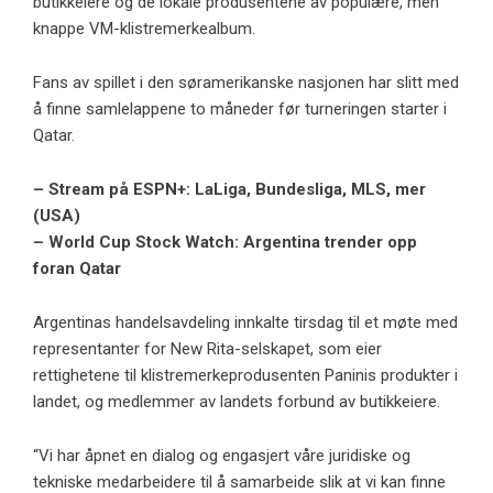
butikkeiere og de lokale produsentene av populære, men
knappe VM-klistremerkealbum.
Fans av spillet i den søramerikanske nasjonen har slitt med
å finne samlelappene to måneder før turneringen starter i
Qatar.
– Stream på ESPN+: LaLiga, Bundesliga, MLS, mer
(USA)
– World Cup Stock Watch: Argentina trender opp
foran Qatar
Argentinas handelsavdeling innkalte tirsdag til et møte med
representanter for New Rita-selskapet, som eier
rettighetene til klistremerkeprodusenten Paninis produkter i
landet, og medlemmer av landets forbund av butikkeiere.
“Vi har åpnet en dialog og engasjert våre juridiske og
tekniske medarbeidere til å samarbeide slik at vi kan finne