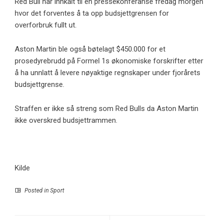
Red Bull har innkalt til en pressekonferanse fredag ​​morgen
hvor det forventes å ta opp budsjettgrensen for
overforbruk fullt ut.
Aston Martin ble også bøtelagt $450.000 for et
prosedyrebrudd på Formel 1s økonomiske forskrifter etter
å ha unnlatt å levere nøyaktige regnskaper under fjorårets
budsjettgrense.
Straffen er ikke så streng som Red Bulls da Aston Martin
ikke overskred budsjettrammen.
Kilde
Posted in
Sport