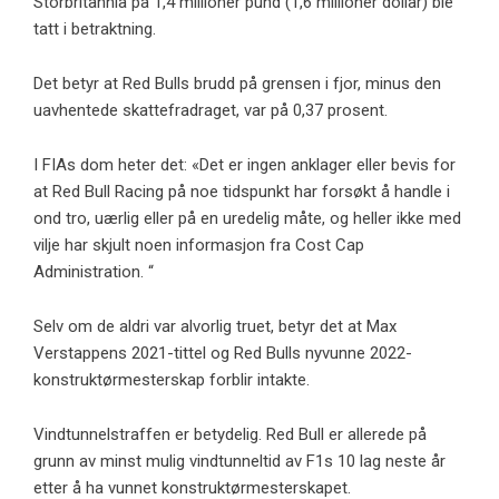
Storbritannia på 1,4 millioner pund (1,6 millioner dollar) ble
tatt i betraktning.
Det betyr at Red Bulls brudd på grensen i fjor, minus den
uavhentede skattefradraget, var på 0,37 prosent.
I FIAs dom heter det: «Det er ingen anklager eller bevis for
at Red Bull Racing på noe tidspunkt har forsøkt å handle i
ond tro, uærlig eller på en uredelig måte, og heller ikke med
vilje har skjult noen informasjon fra Cost Cap
Administration. “
Selv om de aldri var alvorlig truet, betyr det at Max
Verstappens 2021-tittel og Red Bulls nyvunne 2022-
konstruktørmesterskap forblir intakte.
Vindtunnelstraffen er betydelig. Red Bull er allerede på
grunn av minst mulig vindtunneltid av F1s 10 lag neste år
etter å ha vunnet konstruktørmesterskapet.