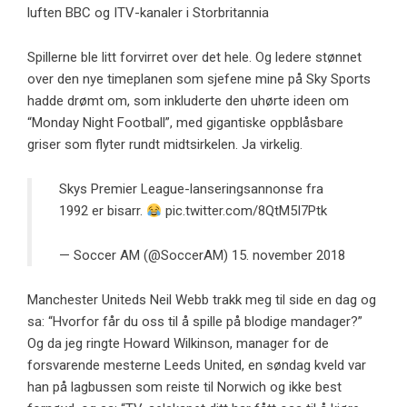
luften BBC og ITV-kanaler i Storbritannia
Spillerne ble litt forvirret over det hele. Og ledere stønnet
over den nye timeplanen som sjefene mine på Sky Sports
hadde drømt om, som inkluderte den uhørte ideen om
“Monday Night Football”, med gigantiske oppblåsbare
griser som flyter rundt midtsirkelen. Ja virkelig.
Skys Premier League-lanseringsannonse fra
1992 er bisarr.
pic.twitter.com/8QtM5I7Ptk
— Soccer AM (@SoccerAM)
15. november 2018
Manchester Uniteds Neil Webb trakk meg til side en dag og
sa: “Hvorfor får du oss til å spille på blodige mandager?”
Og da jeg ringte Howard Wilkinson, manager for de
forsvarende mesterne Leeds United, en søndag kveld var
han på lagbussen som reiste til Norwich og ikke best