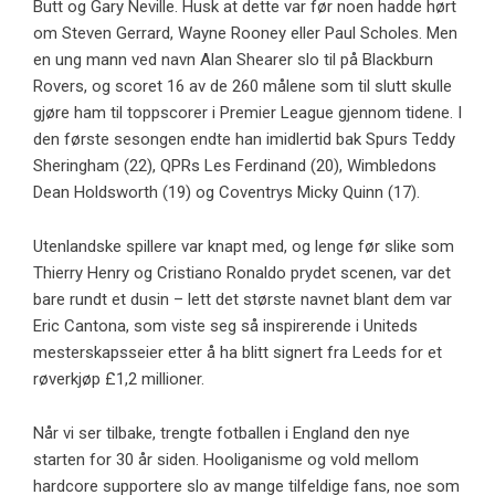
Butt og Gary Neville. Husk at dette var før noen hadde hørt
om Steven Gerrard, Wayne Rooney eller Paul Scholes. Men
en ung mann ved navn Alan Shearer slo til på Blackburn
Rovers, og scoret 16 av de 260 målene som til slutt skulle
gjøre ham til toppscorer i Premier League gjennom tidene. I
den første sesongen endte han imidlertid bak Spurs Teddy
Sheringham (22), QPRs Les Ferdinand (20), Wimbledons
Dean Holdsworth (19) og Coventrys Micky Quinn (17).
Utenlandske spillere var knapt med, og lenge før slike som
Thierry Henry og Cristiano Ronaldo prydet scenen, var det
bare rundt et dusin – lett det største navnet blant dem var
Eric Cantona, som viste seg så inspirerende i Uniteds
mesterskapsseier etter å ha blitt signert fra Leeds for et
røverkjøp £1,2 millioner.
Når vi ser tilbake, trengte fotballen i England den nye
starten for 30 år siden. Hooliganisme og vold mellom
hardcore supportere slo av mange tilfeldige fans, noe som