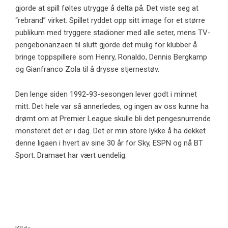
gjorde at spill føltes utrygge å delta på. Det viste seg at
“rebrand” virket. Spillet ryddet opp sitt image for et større
publikum med tryggere stadioner med alle seter, mens TV-
pengebonanzaen til slutt gjorde det mulig for klubber å
bringe toppspillere som Henry, Ronaldo, Dennis Bergkamp
og Gianfranco Zola til å drysse stjernestøv.
Den lenge siden 1992-93-sesongen lever godt i minnet
mitt. Det hele var så annerledes, og ingen av oss kunne ha
drømt om at Premier League skulle bli det pengesnurrende
monsteret det er i dag. Det er min store lykke å ha dekket
denne ligaen i hvert av sine 30 år for Sky, ESPN og nå BT
Sport. Dramaet har vært uendelig.