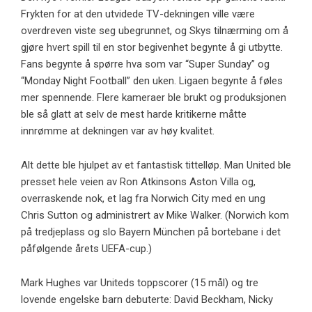
Frykten for at den utvidede TV-dekningen ville være
overdreven viste seg ubegrunnet, og Skys tilnærming om å
gjøre hvert spill til en stor begivenhet begynte å gi utbytte.
Fans begynte å spørre hva som var “Super Sunday” og
“Monday Night Football” den uken. Ligaen begynte å føles
mer spennende. Flere kameraer ble brukt og produksjonen
ble så glatt at selv de mest harde kritikerne måtte
innrømme at dekningen var av høy kvalitet.
Alt dette ble hjulpet av et fantastisk tittelløp. Man United ble
presset hele veien av Ron Atkinsons Aston Villa og,
overraskende nok, et lag fra Norwich City med en ung
Chris Sutton og administrert av Mike Walker. (Norwich kom
på tredjeplass og slo Bayern München på bortebane i det
påfølgende årets UEFA-cup.)
Mark Hughes var Uniteds toppscorer (15 mål) og tre
lovende engelske barn debuterte: David Beckham, Nicky