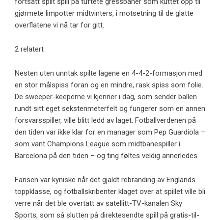
fortsatt spilt spill på tuftete gressbaner som kuttet opp til
gjørmete limpotter midtvinters, i motsetning til de glatte
overflatene vi nå tar for gitt.
2 relatert
Nesten uten unntak spilte lagene en 4-4-2-formasjon med
en stor målspiss foran og en mindre, rask spiss som folie.
De sweeper-keeperne vi kjenner i dag, som sender ballen
rundt sitt eget sekstenmeterfelt og fungerer som en annen
forsvarsspiller, ville blitt ledd av laget. Fotballverdenen på
den tiden var ikke klar for en manager som Pep Guardiola –
som vant Champions League som midtbanespiller i
Barcelona på den tiden – og ting føltes veldig annerledes.
Fansen var kyniske når det gjaldt rebranding av Englands
toppklasse, og fotballskribenter klaget over at spillet ville bli
verre når det ble overtatt av satellitt-TV-kanalen Sky
Sports, som så slutten på direktesendte spill på gratis-til-