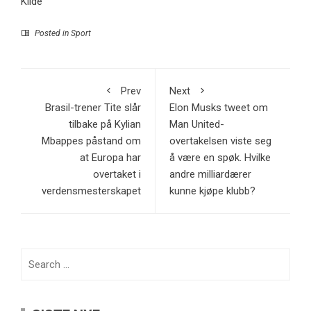
Kilde
Posted in
Sport
Prev
Next
Brasil-trener Tite slår
Elon Musks tweet om
tilbake på Kylian
Man United-
Mbappes påstand om
overtakelsen viste seg
at Europa har
å være en spøk. Hvilke
overtaket i
andre milliardærer
verdensmesterskapet
kunne kjøpe klubb?
Search
for: