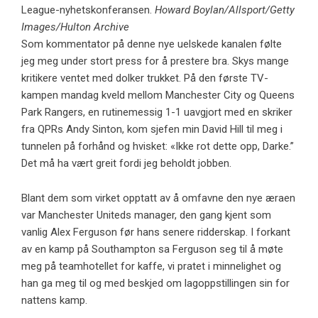
League-nyhetskonferansen.
Howard Boylan/Allsport/Getty
Images/Hulton Archive
Som kommentator på denne nye uelskede kanalen følte
jeg meg under stort press for å prestere bra. Skys mange
kritikere ventet med dolker trukket. På den første TV-
kampen mandag kveld mellom Manchester City og Queens
Park Rangers, en rutinemessig 1-1 uavgjort med en skriker
fra QPRs Andy Sinton, kom sjefen min David Hill til meg i
tunnelen på forhånd og hvisket: «Ikke rot dette opp, Darke.”
Det må ha vært greit fordi jeg beholdt jobben.
Blant dem som virket opptatt av å omfavne den nye æraen
var Manchester Uniteds manager, den gang kjent som
vanlig Alex Ferguson før hans senere ridderskap. I forkant
av en kamp på Southampton sa Ferguson seg til å møte
meg på teamhotellet for kaffe, vi pratet i minnelighet og
han ga meg til og med beskjed om lagoppstillingen sin for
nattens kamp.