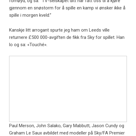
fornøyd, og sa: “TV-selskapet ditt har fått oss til å kjøre
gjennom en snøstorm for å spille en kamp vi ønsker ikke å
spille i morgen kveld.”
Kanskje litt arrogant spurte jeg ham om Leeds ville
returnere £500 000-avgiften de fikk fra Sky for spillet. Han
lo og sa: «Touché».
Paul Merson, John Salako, Gary Mabbutt, Jason Cundy og
Graham Le Saux avbildet med modeller på Sky/FA Premier