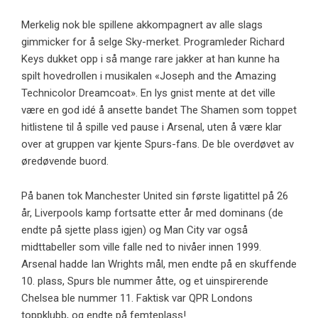
Merkelig nok ble spillene akkompagnert av alle slags
gimmicker for å selge Sky-merket. Programleder Richard
Keys dukket opp i så mange rare jakker at han kunne ha
spilt hovedrollen i musikalen «Joseph and the Amazing
Technicolor Dreamcoat». En lys gnist mente at det ville
være en god idé å ansette bandet The Shamen som toppet
hitlistene til å spille ved pause i Arsenal, uten å være klar
over at gruppen var kjente Spurs-fans. De ble overdøvet av
øredøvende buord.
På banen tok Manchester United sin første ligatittel på 26
år, Liverpools kamp fortsatte etter år med dominans (de
endte på sjette plass igjen) og Man City var også
midttabeller som ville falle ned to nivåer innen 1999.
Arsenal hadde Ian Wrights mål, men endte på en skuffende
10. plass, Spurs ble nummer åtte, og et uinspirerende
Chelsea ble nummer 11. Faktisk var QPR Londons
toppklubb, og endte på femteplass!