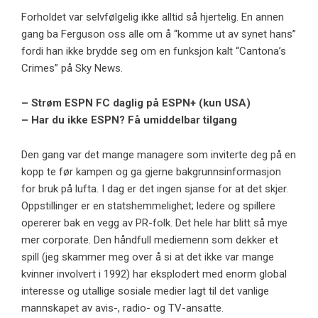
Forholdet var selvfølgelig ikke alltid så hjertelig. En annen
gang ba Ferguson oss alle om å “komme ut av synet hans”
fordi han ikke brydde seg om en funksjon kalt “Cantona’s
Crimes” på Sky News.
– Strøm ESPN FC daglig på ESPN+ (kun USA)
– Har du ikke ESPN? Få umiddelbar tilgang
Den gang var det mange managere som inviterte deg på en
kopp te før kampen og ga gjerne bakgrunnsinformasjon
for bruk på lufta. I dag er det ingen sjanse for at det skjer.
Oppstillinger er en statshemmelighet; ledere og spillere
opererer bak en vegg av PR-folk. Det hele har blitt så mye
mer corporate. Den håndfull mediemenn som dekker et
spill (jeg skammer meg over å si at det ikke var mange
kvinner involvert i 1992) har eksplodert med enorm global
interesse og utallige sosiale medier lagt til det vanlige
mannskapet av avis-, radio- og TV-ansatte.