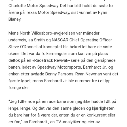
Charlotte Motor Speedway. Det har blitt holdt de siste to
årene på Texas Motor Speedway, sist vunnet av Ryan
Blaney.
Mens North Wilkesboro-avgjørelsen var måneder
underveis, sa Smith og NASCAR Chief Operating Officer
Steve O’Donnell at konseptet ble bekreftet bare de siste
ukene. Det var da folkemengder som kun var på plass
deltok på en «Racetrack Revival»-serie på den gjenåpnede
banen, ledet av Speedway Motorsports, Earnhardt Jr., og
enken etter avdøde Benny Parsons. Ryan Newman vant det
første løpet, mens Earnhardt Jr. ble nummer tre i et løp
forrige uke.
“Jeg følte noe på en racerbane som jeg ikke hadde følt på
lenge, lenge. Og det var den sanne gleden og kjærligheten
du bare har for å være der, enten du er en konkurrent eller
en fan,” sa Earnhardt , en TV-analytiker og eier av