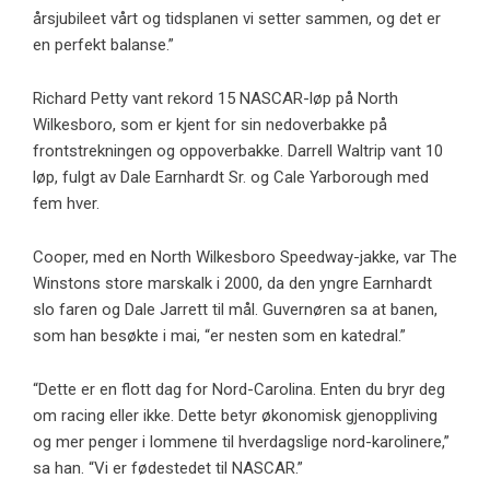
årsjubileet vårt og tidsplanen vi setter sammen, og det er
en perfekt balanse.”
Richard Petty vant rekord 15 NASCAR-løp på North
Wilkesboro, som er kjent for sin nedoverbakke på
frontstrekningen og oppoverbakke. Darrell Waltrip vant 10
løp, fulgt av Dale Earnhardt Sr. og Cale Yarborough med
fem hver.
Cooper, med en North Wilkesboro Speedway-jakke, var The
Winstons store marskalk i 2000, da den yngre Earnhardt
slo faren og Dale Jarrett til mål. Guvernøren sa at banen,
som han besøkte i mai, “er nesten som en katedral.”
“Dette er en flott dag for Nord-Carolina. Enten du bryr deg
om racing eller ikke. Dette betyr økonomisk gjenoppliving
og mer penger i lommene til hverdagslige nord-karolinere,”
sa han. “Vi er fødestedet til NASCAR.”