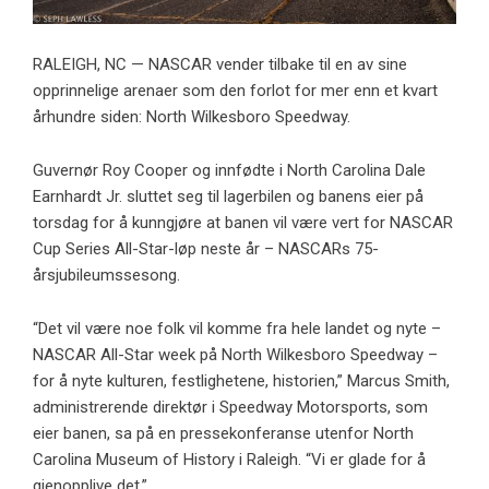
RALEIGH, NC — NASCAR vender tilbake til en av sine
opprinnelige arenaer som den forlot for mer enn et kvart
århundre siden: North Wilkesboro Speedway.
Guvernør Roy Cooper og innfødte i North Carolina Dale
Earnhardt Jr. sluttet seg til lagerbilen og banens eier på
torsdag for å kunngjøre at banen vil være vert for NASCAR
Cup Series All-Star-løp neste år – NASCARs 75-
årsjubileumssesong.
“Det vil være noe folk vil komme fra hele landet og nyte –
NASCAR All-Star week på North Wilkesboro Speedway –
for å nyte kulturen, festlighetene, historien,” Marcus Smith,
administrerende direktør i Speedway Motorsports, som
eier banen, sa på en pressekonferanse utenfor North
Carolina Museum of History i Raleigh. “Vi er glade for å
gjenopplive det.”