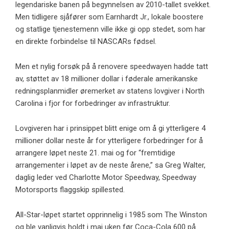
legendariske banen på begynnelsen av 2010-tallet svekket.
Men tidligere sjåfører som Earnhardt Jr., lokale boostere
og statlige tjenestemenn ville ikke gi opp stedet, som har
en direkte forbindelse til NASCARs fødsel.
Men et nylig forsøk på å renovere speedwayen hadde tatt
av, støttet av 18 millioner dollar i føderale amerikanske
redningsplanmidler øremerket av statens lovgiver i North
Carolina i fjor for forbedringer av infrastruktur.
Lovgiveren har i prinsippet blitt enige om å gi ytterligere 4
millioner dollar neste år for ytterligere forbedringer for å
arrangere løpet neste 21. mai og for “fremtidige
arrangementer i løpet av de neste årene,” sa Greg Walter,
daglig leder ved Charlotte Motor Speedway, Speedway
Motorsports flaggskip spillested.
All-Star-løpet startet opprinnelig i 1985 som The Winston
og ble vanligvis holdt i mai uken før Coca-Cola 600 på