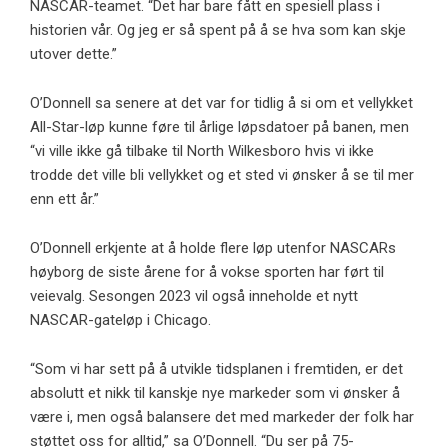
NASCAR-teamet. “Det har bare fått en spesiell plass i
historien vår. Og jeg er så spent på å se hva som kan skje
utover dette.”
O’Donnell sa senere at det var for tidlig å si om et vellykket
All-Star-løp kunne føre til årlige løpsdatoer på banen, men
“vi ville ikke gå tilbake til North Wilkesboro hvis vi ikke
trodde det ville bli vellykket og et sted vi ønsker å se til mer
enn ett år.”
O’Donnell erkjente at å holde flere løp utenfor NASCARs
høyborg de siste årene for å vokse sporten har ført til
veievalg. Sesongen 2023 vil også inneholde et nytt
NASCAR-gateløp i Chicago.
“Som vi har sett på å utvikle tidsplanen i fremtiden, er det
absolutt et nikk til kanskje nye markeder som vi ønsker å
være i, men også balansere det med markeder der folk har
støttet oss for alltid,” sa O’Donnell. “Du ser på 75-