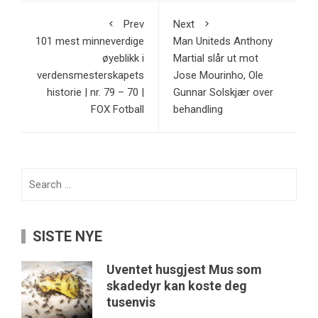
Prev
Next
101 mest minneverdige
Man Uniteds Anthony
øyeblikk i
Martial slår ut mot
verdensmesterskapets
Jose Mourinho, Ole
historie | nr. 79 – 70 |
Gunnar Solskjær over
FOX Fotball
behandling
Search
for:
SISTE NYE
Uventet husgjest Mus som
skadedyr kan koste deg
tusenvis