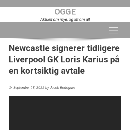
Skip
OGGE
to
content
Aktuelt om mye, og litt om alt
Newcastle signerer tidligere
Liverpool GK Loris Karius på
en kortsiktig avtale
September 13, 2022
by
Jacob Rodriguez