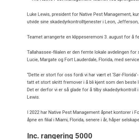
Luke Lewis, president for Native Pest Management, kunng
utvide sine skadedyrkontrolltjenester i Leon, Jefferson
Teamet arrangerte en klippeseremoni 3. august for å feir
Tallahassee-filialen er den femte lokale avdelingen fo
Lucie, Margate og Fort Lauderdale, Florida, med service
“Dette er stort for oss fordi vi har vært et ‘Sør-Florida
tatt et stort skritt fremover i å bli kjent som den best
Det er derfor vi er så glade for å tilby skadedyrkontroll 
Lewis.
I 2022 har Native Pest Management åpnet kontorer i Fo
åpne en filial i Miami, Florida, senere i år, håper selska
Inc. rangering 5000