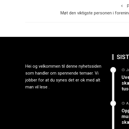
P
Møt den viktigste personen i foreni
SIS
Hei og velkommen til denne nyhetssiden
J
som handler om spennende temaer. Vi
Uve
jobber for at du synes det er ok med alt
ska
man vil lese .
tus
A
Opp
mus
sk