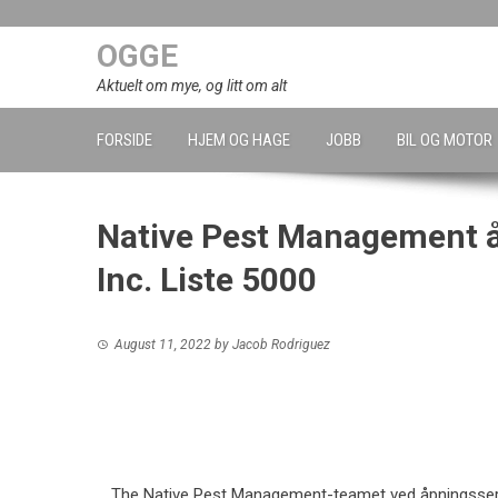
Skip
to
OGGE
content
Aktuelt om mye, og litt om alt
FORSIDE
HJEM OG HAGE
JOBB
BIL OG MOTOR
Native Pest Management å
Inc. Liste 5000
August 11, 2022
by
Jacob Rodriguez
The Native Pest Management-teamet ved åpningsser