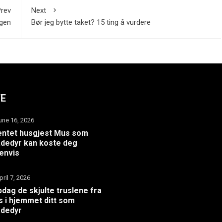
rev
Next
ngen
Bør jeg bytte taket? 15 ting å vurdere
TE
une 16, 2026
ntet husgjest Mus som
dedyr kan koste deg
envis
pril 7, 2026
dag de skjulte truslene fra
 i hjemmet ditt som
adedyr