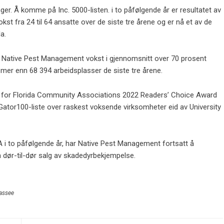
ger. Å komme på Inc. 5000-listen. i to påfølgende år er resultatet av
kst fra 24 til 64 ansatte over de siste tre årene og er nå et av de
a.
ar Native Pest Management vokst i gjennomsnitt over 70 prosent
l mer enn 68 394 arbeidsplasser de siste tre årene.
r for Florida Community Associations 2022 Readers’ Choice Award
Gator100-liste over raskest voksende virksomheter eid av University
A i to påfølgende år, har Native Pest Management fortsatt å
 dør-til-dør salg av skadedyrbekjempelse.
hassee