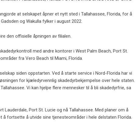
jorde at selskapet åpner et nytt sted i Tallahassee, Florida, for å
, Gadsden og Wakulla fylker i august 2022.
e den offisielle åpningen av filialen.
r skadedyrkontroll med andre kontorer i West Palm Beach, Port St.
områder fra Vero Beach til Miami, Florida.
’-selskap siden oppstarten. Ved å starte service i Nord-Florida har vi
e løsningen for kjæledyrvennlig skadedyrbekjempelse over hele staten.
i Tallahassee. Vi kan hjelpe flere mennesker til å bli skadedyrfrie, sa
rt Lauderdale, Port St. Lucie og nå Tallahassee. Med planer om å
pet å fortsette å utvide sine tjenesteområder i hele delstaten Florida.