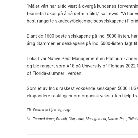
“Målet vårt har alltid vært å overgå kundenes forventnin
teamets fokus på å nå dette målet,” sa Lewis. “Vi har vo
best rangerte skadedyrbekjempelsesselskapene i Florid
Blant de 1600 beste selskapene på Inc. 5000-listen, h
årlig. Sammen er selskapene på Inc. 5000-listen. lagt ti
Lokalt var Native Pest Management en Platinum-vinne
og ble rangert som #18 på University of Floridas 2022 
of Florida-alumner i verden.
Som et av Inc.s raskest voksende selskaper. 5000 i US
ekspandere raskt gjennom organisk vekst uten hjelp fra
Posted in
Hjem og hage
Tagged
åpner
,
Branch
,
Gjør
,
Liste
,
Management
,
Native
,
Pest
,
Talla