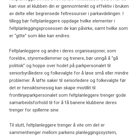
kan vise at klubben din er gjennomtenkt og effektiv i bruken
av delte eller begrensede feltressurser i parkavdelingen. I
tillegg bør feltplanleggere oppdage hvilke elementer i
feltplanleggingsprosessen de kan påvirke, samt hvilke som
er “gitte” som ikke kan endres.
Feltplanleggere og andre i deres organisasjoner, som
foreldre, styremedlemmer og trenere, bør unngå å “gå
politisk” og hoppe over hodet på parkpersonalet til
seniorbyråledere og folkevalgte for å løse små eller mindre
problemer. Å løfte saker til seniorledere og folkevalgte før
det er hensiktsmessig kan skape mistillit til
frontlinjeparkpersonalet som feltplanleggere trenger gode
samarbeidsforhold til for å få banene klubbene deres
trenger for spillerne sine.
Til slutt, feltplanleggere trenger å vite om det er
sammenhenger mellom parkens planleggingssystem,