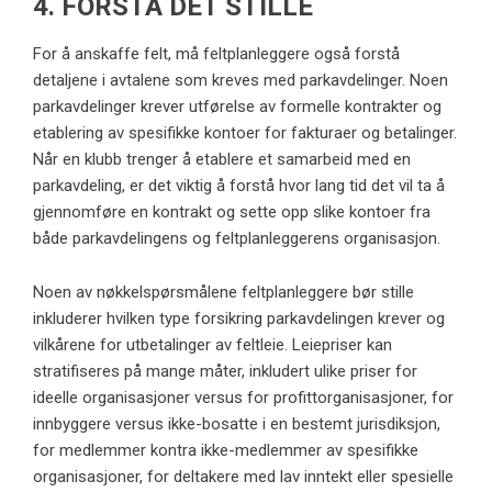
4. FORSTÅ DET STILLE
For å anskaffe felt, må feltplanleggere også forstå
detaljene i avtalene som kreves med parkavdelinger. Noen
parkavdelinger krever utførelse av formelle kontrakter og
etablering av spesifikke kontoer for fakturaer og betalinger.
Når en klubb trenger å etablere et samarbeid med en
parkavdeling, er det viktig å forstå hvor lang tid det vil ta å
gjennomføre en kontrakt og sette opp slike kontoer fra
både parkavdelingens og feltplanleggerens organisasjon.
Noen av nøkkelspørsmålene feltplanleggere bør stille
inkluderer hvilken type forsikring parkavdelingen krever og
vilkårene for utbetalinger av feltleie. Leiepriser kan
stratifiseres på mange måter, inkludert ulike priser for
ideelle organisasjoner versus for profittorganisasjoner, for
innbyggere versus ikke-bosatte i en bestemt jurisdiksjon,
for medlemmer kontra ikke-medlemmer av spesifikke
organisasjoner, for deltakere med lav inntekt eller spesielle