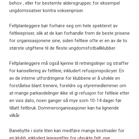
behov , eller for bestemte aldersgrupper, for eksempel
ungdomssatser kontra voksenpriser.
Feltplanleggere bør forhøre seg om hele spekteret av
feltleiepriser, slik at de kan forhandle frem de beste prisene
for organisasjonene sine, siden feltleie ofte er en av de to
største utgiftene til de fleste ungdomsfotballklubber.
Feltplanleggere må også kjenne til retningslinjer og straffer
for kansellering av feltleie, inkludert refusjonspolicyer. En
av de interne utfordringene for klubbene er å utvikle en
forståelse blant trenere, foreldre og styremedlemmer om
at mange parkavdelinger ikke vil gi refusjon for feltleie etter
en viss dato, noen ganger så mye som 10-14 dager før
tillatt feltbruk. Dommerorganisasjoner kan ha lignende
vilkår.
Banebytte i siste liten kan medføre mange kostnader for
en klubb, inkludert leieavgifter for ubrukte felt, nye