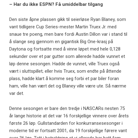
– Har du ikke ESPN? Få umiddelbar tilgang
Den siste åpne plassen gikk til seierløse Ryan Blaney, som
vant tidligere Cup Series-mester Martin Truex Jr. med
snaue tre poeng, men bare fordi Austin Dillon var i stand til
å slange seg gjennom en gigantisk Big One-krasj på
Daytona og fortsatte med å vinne løpet med hele 0,128
sekunder over et par gutter som allerede hadde vunnet et
løp denne sesongen. Hadde de vunnet, ville Truex også
vært i sluttspillet; eller hvis Truex, som endte på åttende
plass, hadde klart å komme seg forbi et par biler foran
ham, ville han vært det og Blaney ville være ute. Så nærme
var det.
Denne sesongen er bare den tredje i NASCARs nesten 75
år lange historie at det var 16 forskjellige vinnere over årets
første 26 løp. Gullstandarden for konkurransesesonger i
moderne tid er fortsatt 2001, da 19 forskjellige førere vant