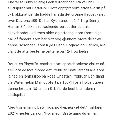
The Wise Guys er enig i den vurderingen. På vei inn i
sluttspillet har BetMGM Elliott oppført som tittelfavoritt på
3-1, akkurat der de hadde ham da det grønne flagget vaiet
over Daytona 500. De har Kyle Larson på 7-1 og Denny
Hamlin 8-1. Ikke overraskende verdsetter de bak
skrivebordet i ørkenen alder og erfaring, som fremtidige
hall of famers som har slitt seg gjennom store deler av
denne sesongen, som Kyle Busch, Logano og Harvick, alle
blant de åtte beste favorittene på 12-1 og bedre.
Det er en Playoffs-crasher som sportsbookene elsker nå,
selv om de ikke gjorde det i februar. Gratulerer til alle som
la ned en lønnsslipp på Ross Chastain i februar. Den gang
ble Watermelon Man oppført på 150-1 for å holde cupen
denne høsten. Nå er han 8-1, fjerde best blant dem i
sluttspillet.
“Jeg tror erfaring betyr noe, pokker, jeg vet det,” forklarer
2021-mester Larson. “For meg, første gang du er i en