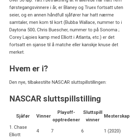
over 36 løp. Tatt i betraktning at vi allerede har hatt fem
førstegangsvinnere i år, er Blaney og Truex fortsatt uten
seier, og en annen håndfull sjåfører har hatt nærme
samtaler, men kom til kort (Bubba Wallace, nummer to i
Daytona 500; Chris Buescher, nummer to på Sonoma ;
Corey Lajoies kamp med Elliott i Atlanta, etc.) er det
fortsatt en sjanse til å matche eller kanskje knuse det
merket.
Hvem er i?
Den nye, tilbakestilte NASCAR sluttspillstillingen:
NASCAR sluttspillstilling
Playoff-
Sluttspill
Sjåfør
Vinner
Mesterskap
opptredener
vinner
1. Chase
4
7
6
1 (2020)
Elliott