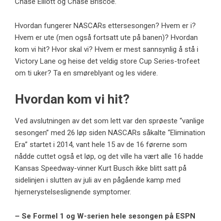
Chase Elliott og Chase Briscoe.
Hvordan fungerer NASCARs ettersesongen? Hvem er i?
Hvem er ute (men også fortsatt ute på banen)? Hvordan
kom vi hit? Hvor skal vi? Hvem er mest sannsynlig å stå i
Victory Lane og heise det veldig store Cup Series-trofeet
om ti uker? Ta en smøreblyant og les videre.
Hvordan kom vi hit?
Ved avslutningen av det som lett var den sprøeste “vanlige
sesongen” med 26 løp siden NASCARs såkalte “Elimination
Era” startet i 2014, vant hele 15 av de 16 førerne som
nådde cuttet også et løp, og det ville ha vært alle 16 hadde
Kansas Speedway-vinner Kurt Busch ikke blitt satt på
sidelinjen i slutten av juli av en pågående kamp med
hjernerystelseslignende symptomer.
– Se Formel 1 og W-serien hele sesongen på ESPN