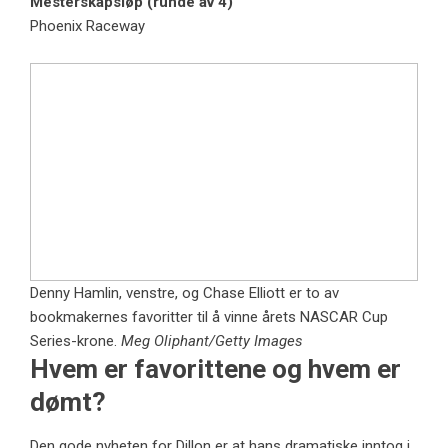
Mesterskapsløp (runde av 4)
Phoenix Raceway
Denny Hamlin, venstre, og Chase Elliott er to av
bookmakernes favoritter til å vinne årets NASCAR Cup
Series-krone.
Meg Oliphant/Getty Images
Hvem er favorittene og hvem er
dømt?
Den gode nyheten for Dillon er at hans dramatiske inntog i