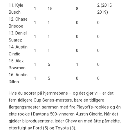
11. Kyle
2 (2015,
1
15
8
Busch
2019)
12. Chase
1
1
0
0
Briscoe
13. Daniel
1
1
0
0
Suarez
14. Austin
1
1
0
0
Cindic
15. Alex
1
5
1
0
Bowman
16. Austin
1
5
0
0
Dillon
Hvis du scorer på hjemmebane – og det gjør vi – er det
fem tidligere Cup Series-mestere, bare én tidligere
flergangsmester, sammen med fire Playoffs-rookies og én
ekte rookie i Daytona 500-vinneren Austin Cindric. Når det
gjelder bilprodusentene, leder Chevy an med åtte påmeldte,
etterfulgt av Ford (5) og Toyota (3).