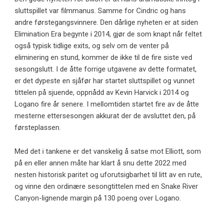
sluttspillet var filmmanus. Samme for Cindric og hans
andre førstegangsvinnere. Den dårlige nyheten er at siden
Elimination Era begynte i 2014, gjør de som knapt når feltet
også typisk tidlige exits, og selv om de venter på
eliminering en stund, kommer de ikke til de fire siste ved
sesongslutt. I de åtte forrige utgavene av dette formatet,
er det dypeste en sjåfør har startet sluttspillet og vunnet
tittelen på sjuende, oppnådd av Kevin Harvick i 2014 og
Logano fire år senere. I mellomtiden startet fire av de åtte
mesterne ettersesongen akkurat der de avsluttet den, på
førsteplassen.
Med det i tankene er det vanskelig å satse mot Elliott, som
på en eller annen måte har klart å snu dette 2022 med
nesten historisk paritet og uforutsigbarhet til litt av en rute,
og vinne den ordinære sesongtittelen med en Snake River
Canyon-lignende margin på 130 poeng over Logano.