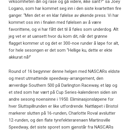
virksomheten din og rase og gå videre, ikke sant?” sa Joey
Logano, som har kommet seg inn i den siste kvartetten fire
ganger. “Men det er en klar følelse av økende press. Vi har
kommet oss inn i finalen med følelsen av å være
favorittene, og vi har fått det til å føles som underdog. Alt
jeg vet er at uansett hvor du kom dit, når det grønne
flagget kommer ut og det er 300-noe runder å løpe for alt,
for hele sesongen er det som “Hellige ku, dette er ekte
akkurat nå!”
Round of 16 begynner denne helgen med NASCARs eldste
og mest utmattende speedway-arrangement, den
ærverdige Southern 500 på Darlington Raceway, et løp og
et sted som har vært på Cup Series-kalenderen siden sin
andre sesong noensinne i 1950. Eliminasjonsløpene for
hver Sluttspillrunden er like utfordrende. Nattløpet i Bristol
markerer slutten på 16-runden, Charlotte Roval avslutter
12-runden, og den flate tyrefekterarenaen Martinsville
Speedway, det siste sporet som gjenstår fra NASCARs