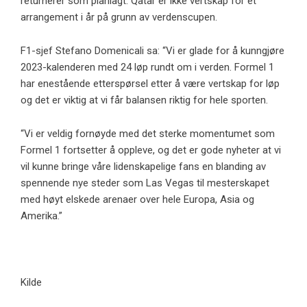
returnerer som planlagt. Qatar er ikke vertskap for et
arrangement i år på grunn av verdenscupen.
F1-sjef Stefano Domenicali sa: “Vi er glade for å kunngjøre
2023-kalenderen med 24 løp rundt om i verden. Formel 1
har enestående etterspørsel etter å være vertskap for løp
og det er viktig at vi får balansen riktig for hele sporten.
“Vi er veldig fornøyde med det sterke momentumet som
Formel 1 fortsetter å oppleve, og det er gode nyheter at vi
vil kunne bringe våre lidenskapelige fans en blanding av
spennende nye steder som Las Vegas til mesterskapet
med høyt elskede arenaer over hele Europa, Asia og
Amerika.”
Kilde