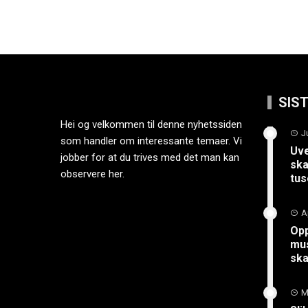
SIS
Hei og velkommen til denne nyhetssiden
J
som handler om interessante temaer. Vi
Uve
jobber for at du trives med det man kan
ska
observere her.
tus
A
Opp
mus
sk
M