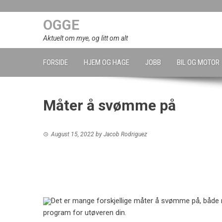
Skip
to
OGGE
content
Aktuelt om mye, og litt om alt
FORSIDE
HJEM OG HAGE
JOBB
BIL OG MOTOR
Måter å svømme på
August 15, 2022
by
Jacob Rodriguez
Det er mange forskjellige måter å svømme på, både r
program for utøveren din.