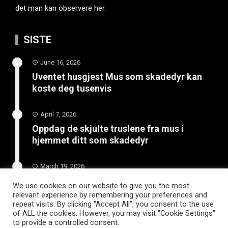
det man kan observere her.
SISTE
June 16, 2026
Uventet husgjest Mus som skadedyr kan
koste deg tusenvis
April 7, 2026
Oppdag de skjulte truslene fra mus i
hjemmet ditt som skadedyr
March 19, 2026
Slik vedlikeholder du tilhengeren for
We use cookies on our website to give you the most
langvarig bruk
relevant experience by remembering your preferences and
repeat visits. By clicking “Accept All”, you consent to the use
of ALL the cookies. However, you may visit "Cookie Settings"
to provide a controlled consent.