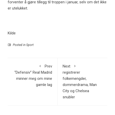
forventer å gjøre tillegg til troppen i januar, selv om det ikke
er utelukket.
Kilde
Posted in
Sport
Prev
Next
“Defensiv” Real Madrid
registrerer
minner meg om mine
folkemengder,
gamle lag
dommerdrama, Man
City og Chelsea
snubler