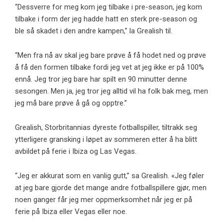
“Dessverre for meg kom jeg tilbake i pre-season, jeg kom
tilbake i form der jeg hadde hatt en sterk pre-season og
ble så skadet i den andre kampen,” la Grealish til.
“Men fra nå av skal jeg bare prøve å få hodet ned og prøve
å få den formen tilbake fordi jeg vet at jeg ikke er på 100%
ennå. Jeg tror jeg bare har spilt en 90 minutter denne
sesongen. Men ja, jeg tror jeg alltid vil ha folk bak meg, men
jeg må bare prøve å gå og opptre.”
Grealish, Storbritannias dyreste fotballspiller, tiltrakk seg
ytterligere gransking i løpet av sommeren etter å ha blitt
avbildet på ferie i Ibiza og Las Vegas.
“Jeg er akkurat som en vanlig gutt,” sa Grealish. «Jeg føler
at jeg bare gjorde det mange andre fotballspillere gjør, men
noen ganger får jeg mer oppmerksomhet når jeg er på
ferie på Ibiza eller Vegas eller noe.