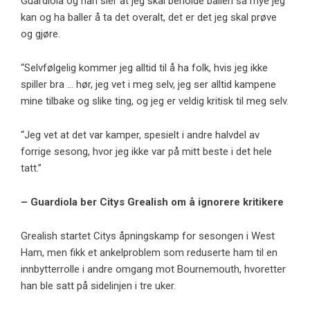
Guardiola og han sier at jeg skal beholde ballen så mye jeg
kan og ha baller å ta det overalt, det er det jeg skal prøve
og gjøre.
“Selvfølgelig kommer jeg alltid til å ha folk, hvis jeg ikke
spiller bra … hør, jeg vet i meg selv, jeg ser alltid kampene
mine tilbake og slike ting, og jeg er veldig kritisk til meg selv.
“Jeg vet at det var kamper, spesielt i andre halvdel av
forrige sesong, hvor jeg ikke var på mitt beste i det hele
tatt.”
– Guardiola ber Citys Grealish om å ignorere kritikere
Grealish startet Citys åpningskamp for sesongen i West
Ham, men fikk et ankelproblem som reduserte ham til en
innbytterrolle i andre omgang mot Bournemouth, hvoretter
han ble satt på sidelinjen i tre uker.