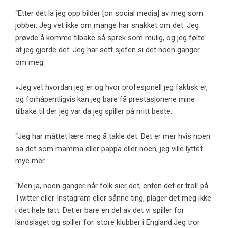
“Etter det la jeg opp bilder [on social media] av meg som
jobber. Jeg vet ikke om mange har snakket om det. Jeg
prøvde å komme tilbake så sprek som mulig, og jeg følte
at jeg gjorde det. Jeg har sett sjefen si det noen ganger
om meg.
«Jeg vet hvordan jeg er og hvor profesjonell jeg faktisk er,
og forhåpentligvis kan jeg bare få prestasjonene mine
tilbake til der jeg var da jeg spiller på mitt beste.
“Jeg har måttet lære meg å takle det. Det er mer hvis noen
sa det som mamma eller pappa eller noen, jeg ville lyttet
mye mer.
“Men ja, noen ganger når folk sier det, enten det er troll på
Twitter eller Instagram eller sånne ting, plager det meg ikke
i det hele tatt. Det er bare en del av det vi spiller for
landslaget og spiller for. store klubber i England.Jeg tror