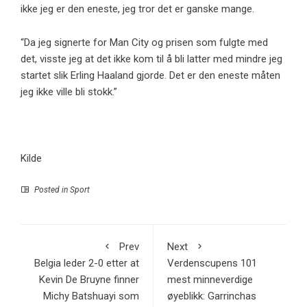
ikke jeg er den eneste, jeg tror det er ganske mange.
“Da jeg signerte for Man City og prisen som fulgte med
det, visste jeg at det ikke kom til å bli latter med mindre jeg
startet slik Erling Haaland gjorde. Det er den eneste måten
jeg ikke ville bli stokk.”
Kilde
Posted in
Sport
Prev
Next
Belgia leder 2-0 etter at
Verdenscupens 101
Kevin De Bruyne finner
mest minneverdige
Michy Batshuayi som
øyeblikk: Garrinchas