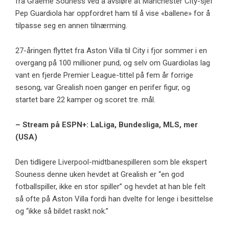
fra Graeme Souness ved å avsløre at Manchester City-sjef
Pep Guardiola har oppfordret ham til å vise «ballene» for å
tilpasse seg en annen tilnærming.
27-åringen flyttet fra Aston Villa til City i fjor sommer i en
overgang på 100 millioner pund, og selv om Guardiolas lag
vant en fjerde Premier League-tittel på fem år forrige
sesong, var Grealish noen ganger en perifer figur, og
startet bare 22 kamper og scoret tre. mål.
– Stream på ESPN+: LaLiga, Bundesliga, MLS, mer
(USA)
Den tidligere Liverpool-midtbanespilleren som ble ekspert
Souness denne uken hevdet at Grealish er “en god
fotballspiller, ikke en stor spiller” og hevdet at han ble felt
så ofte på Aston Villa fordi han dvelte for lenge i besittelse
og “ikke så bildet raskt nok.”