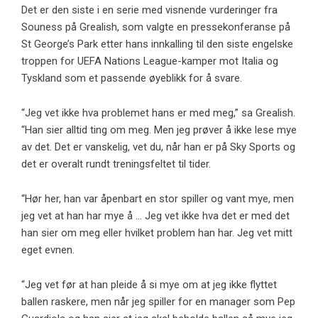
Det er den siste i en serie med visnende vurderinger fra
Souness på Grealish, som valgte en pressekonferanse på
St George’s Park etter hans innkalling til den siste engelske
troppen for UEFA Nations League-kamper mot Italia og
Tyskland som et passende øyeblikk for å svare.
“Jeg vet ikke hva problemet hans er med meg,” sa Grealish.
“Han sier alltid ting om meg. Men jeg prøver å ikke lese mye
av det. Det er vanskelig, vet du, når han er på Sky Sports og
det er overalt rundt treningsfeltet til tider.
“Hør her, han var åpenbart en stor spiller og vant mye, men
jeg vet at han har mye å … Jeg vet ikke hva det er med det
han sier om meg eller hvilket problem han har. Jeg vet mitt
eget evnen.
“Jeg vet før at han pleide å si mye om at jeg ikke flyttet
ballen raskere, men når jeg spiller for en manager som Pep