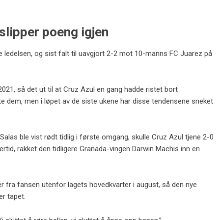
slipper poeng igjen
lde ledelsen, og sist falt til uavgjort 2-2 mot 10-manns FC Juarez på
 2021, så det ut til at Cruz Azul en gang hadde ristet bort
e dem, men i løpet av de siste ukene har disse tendensene sneket
alas ble vist rødt tidlig i første omgang, skulle Cruz Azul tjene 2-0
overtid, rakket den tidligere Granada-vingen Darwin Machis inn en
 fra fansen utenfor lagets hovedkvarter i august, så den nye
er tapet.