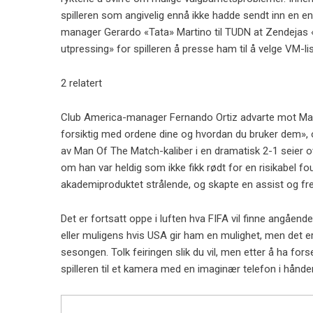
spilleren som angivelig ennå ikke hadde sendt inn en e
manager Gerardo «Tata» Martino til TUDN at Zendejas «
utpressing» for spilleren å presse ham til å velge VM-lis
2 relatert
Club America-manager Fernando Ortiz advarte mot Mart
forsiktig med ordene dine og hvordan du bruker dem»,
av Man Of The Match-kaliber i en dramatisk 2-1 seier 
om han var heldig som ikke fikk rødt for en risikabel f
akademiproduktet strålende, og skapte en assist og fr
Det er fortsatt oppe i luften hva FIFA vil finne angående
eller muligens hvis USA gir ham en mulighet, men det er
sesongen. Tolk feiringen slik du vil, men etter å ha fors
spilleren til et kamera med en imaginær telefon i hånde