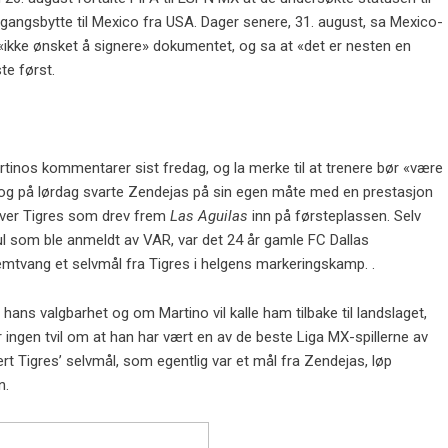
ngangsbytte til Mexico fra USA. Dager senere, 31. august, sa Mexico-
ikke ønsket å signere» dokumentet, og sa at «det er nesten en
te først.
inos kommentarer sist fredag, og la merke til at trenere bør «være
 og på lørdag svarte Zendejas på sin egen måte med en prestasjon
over Tigres som drev frem
Las Aguilas
inn på førsteplassen. Selv
oul som ble anmeldt av VAR, var det 24 år gamle FC Dallas
emtvang et selvmål fra Tigres i helgens markeringskamp. .
 hans valgbarhet og om Martino vil kalle ham tilbake til landslaget,
 ingen tvil om at han har vært en av de beste Liga MX-spillerne av
ert Tigres’ selvmål, som egentlig var et mål fra Zendejas, løp
n.