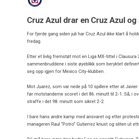
Cruz Azul drar en Cruz Azul og 
For fjerde gang siden juli har Cruz Azul ikke klart å ho
fredag.
Etter et livlig fremstøt mot en Liga MX-tittel i Clausura
sammenbruddene i siste øyeblikk som beryktet definert
seg opp igjen for Mexico City-klubben .
Mot Juarez, som var nede på 10 spillere etter at Javier S
før motstanderne scoret i det 86. minutt til 2-1. Så, i 
straffe i det 98. minutt som sikret 2-2.
I bare hans andre kamp med ansvaret og etter protester
manageren Raul “Potro” Gutierrez knust og sliten ut ett