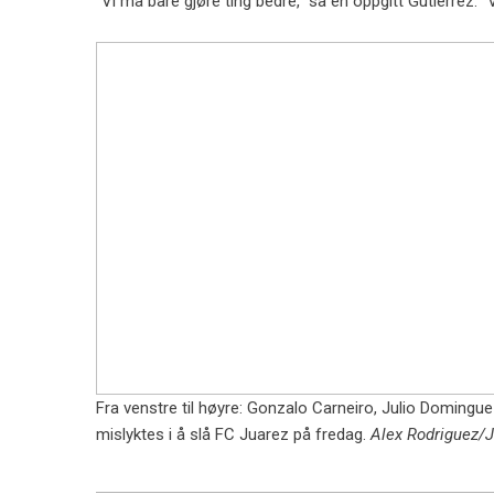
“Vi må bare gjøre ting bedre,” sa en oppgitt Gutierrez. “V
Fra venstre til høyre: Gonzalo Carneiro, Julio Domingue
mislyktes i å slå FC Juarez på fredag.
Alex Rodriguez/