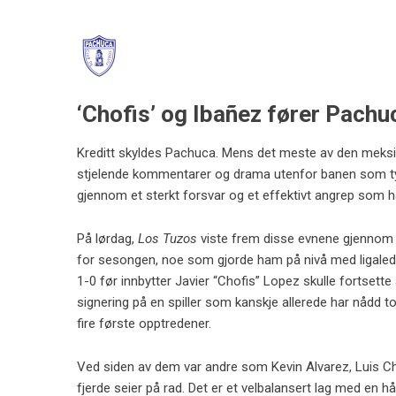
‘Chofis’ og Ibañez fører Pachuc
Kreditt skyldes Pachuca. Mens det meste av den meksik
stjelende kommentarer og drama utenfor banen som typi
gjennom et sterkt forsvar og et effektivt angrep som ha
På lørdag,
Los Tuzos
viste frem disse evnene gjennom 
for sesongen, noe som gjorde ham på nivå med ligaled
1-0 før innbytter Javier “Chofis” Lopez skulle fortsette
signering på en spiller som kanskje allerede har nådd 
fire første opptredener.
Ved siden av dem var andre som Kevin Alvarez, Luis Chave
fjerde seier på rad. Det er et velbalansert lag med en h