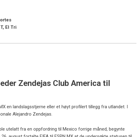
ortes
, El Tri
eder Zendejas Club America til
X en landslagsstjerne eller et høyt profilert tillegg fra utlandet. I
onale Alejandro Zendejas.
le utelatt fra en oppfordring til Mexico forrige måned, begynte
26. august fortalte FIFA til ESPN MX at de undersøkte statusen til