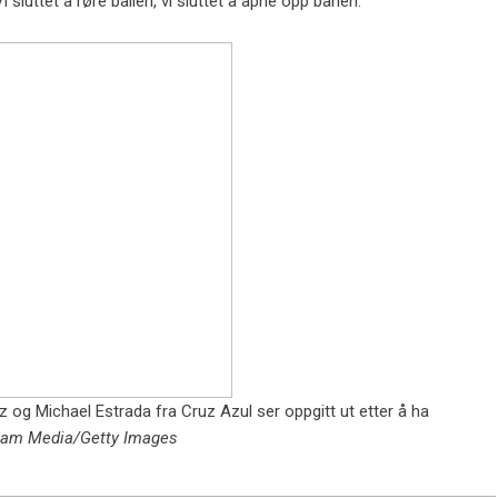
i sluttet å røre ballen, vi sluttet å åpne opp banen.”
z og Michael Estrada fra Cruz Azul ser oppgitt ut etter å ha
Jam Media/Getty Images