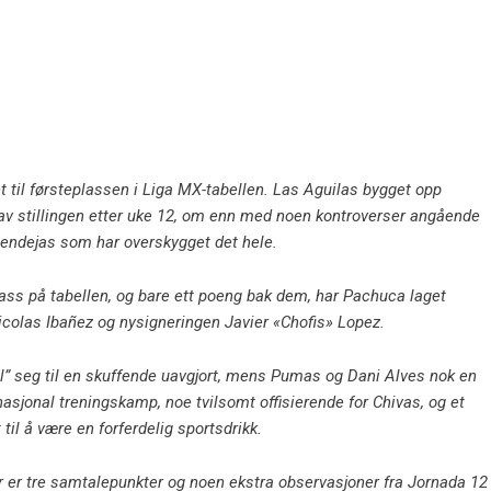
t til førsteplassen i Liga MX-tabellen. Las Aguilas bygget opp
av stillingen etter uke 12, om enn med noen kontroverser angående
endejas som har overskygget det hele.
ass på tabellen, og bare ett poeng bak dem, har Pachuca laget
icolas Ibañez og nysigneringen Javier «Chofis» Lopez.
zul” seg til en skuffende uavgjort, mens Pumas og Dani Alves nok en
asjonal treningskamp, ​​noe tvilsomt offisierende for Chivas, og et
 til å være en forferdelig sportsdrikk.
 her er tre samtalepunkter og noen ekstra observasjoner fra Jornada 12