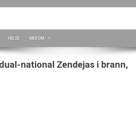
HELSE
MER OM
ual-national Zendejas i brann,