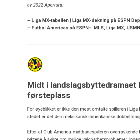
av 2022 Apertura.
– Liga MX-tabellen | Liga MX-dekning på ESPN Dep
– Futbol Americas på ESPN+: MLS, Liga MX, USMNT
Midt i landslagsbyttedramaet l
førsteplass
For øyeblikket er ikke den mest omtalte spilleren i Liga M
stedet er det den meksikansk-amerikanske dobbeltnasj
Etter at Club America-midtbanespilleren overraskende b
ryktene å svirre om mulige valgbarhetsproblemer. Innen 