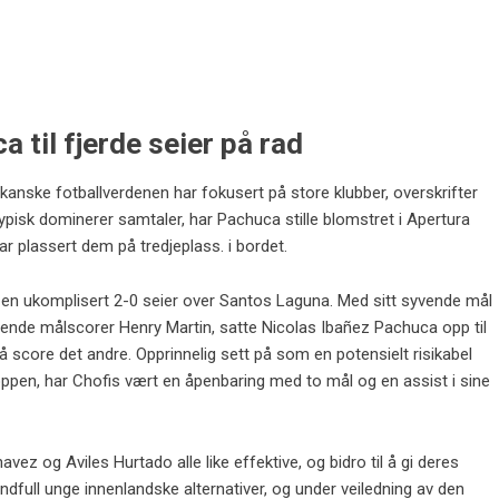
a til fjerde seier på rad
anske fotballverdenen har fokusert på store klubber, overskrifter
sk dominerer samtaler, har Pachuca stille blomstret i Apertura
r plassert dem på tredjeplass. i bordet.
en ukomplisert 2-0 seier over Santos Laguna. Med sitt syvende mål
ende målscorer Henry Martin, satte Nicolas Ibañez Pachuca opp til
 å score det andre. Opprinnelig sett på som en potensielt risikabel
toppen, har Chofis vært en åpenbaring med to mål og en assist i sine
z og Aviles Hurtado alle like effektive, og bidro til å gi deres
åndfull unge innenlandske alternativer, og under veiledning av den