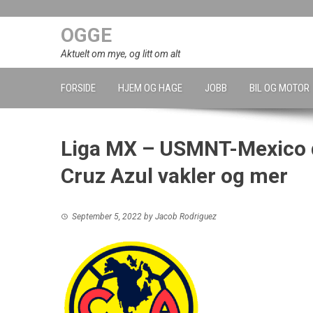
Skip
to
OGGE
content
Aktuelt om mye, og litt om alt
FORSIDE
HJEM OG HAGE
JOBB
BIL OG MOTOR
Liga MX – USMNT-Mexico d
Cruz Azul vakler og mer
September 5, 2022
by
Jacob Rodriguez