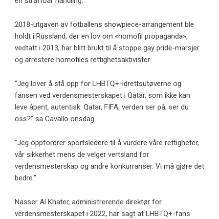
en straffbar handling.
2018-utgaven av fotballens showpiece-arrangement ble
holdt i Russland, der en lov om «homofil propaganda»,
vedtatt i 2013, har blitt brukt til å stoppe gay pride-marsjer
og arrestere homofiles rettighetsaktivister.
“Jeg lover å stå opp for LHBTQ+-idrettsutøverne og
fansen ved verdensmesterskapet i Qatar, som ikke kan
leve åpent, autentisk. Qatar, FIFA, verden ser på, ser du
oss?” sa Cavallo onsdag.
“Jeg oppfordrer sportsledere til å vurdere våre rettigheter,
vår sikkerhet mens de velger vertsland for
verdensmesterskap og andre konkurranser. Vi må gjøre det
bedre.”
Nasser Al Khater, administrerende direktør for
verdensmesterskapet i 2022, har sagt at LHBTQ+-fans