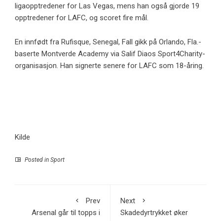
ligaopptredener for Las Vegas, mens han også gjorde 19
opptredener for LAFC, og scoret fire mål.
En innfødt fra Rufisque, Senegal, Fall gikk på Orlando, Fla.-
baserte Montverde Academy via Salif Diaos Sport4Charity-
organisasjon. Han signerte senere for LAFC som 18-åring.
Kilde
Posted in
Sport
Prev
Next
Arsenal går til topps i
Skadedyrtrykket øker