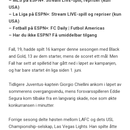
– MLS på ESPN+: Stream LIVE-spill, repriser (kun
USA)
– La Liga på ESPN+: Stream LIVE-spill og repriser (kun
USA)
– Fotball på ESPN+: FC Daily | Futbol Americas
– Har du ikke ESPN? Få umiddelbar tilgang
Fall, 19, hadde spilt 16 kamper denne sesongen med Black
and Gold, 13 av dem starter, mens de scoret ett mål. Men
Fall har sett at spilletid har gått ned i løpet av kampanjen,
og har bare startet én liga siden 1. juni.
Tidligere Juventus-kaptein Giorgio Chiellini ankom i løpet av
sommerens overgangsvindu, mens forsvarsspilleren Eddie
Segura kom tilbake fra en langvarig skade, noe som økte
konkurransen i minutter.
Forrige sesong delte høsten mellom LAFC og dets USL
Championship-selskap, Las Vegas Lights. Han spilte åtte