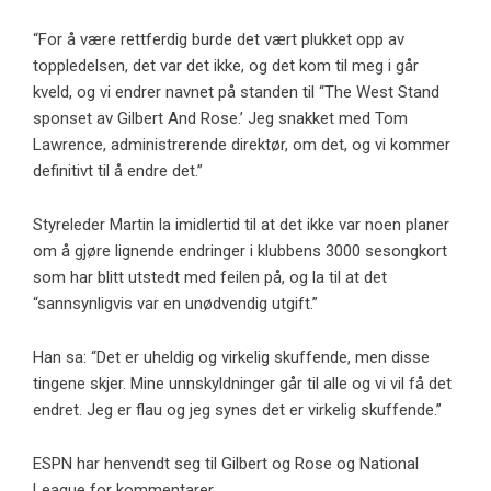
“For å være rettferdig burde det vært plukket opp av
toppledelsen, det var det ikke, og det kom til meg i går
kveld, og vi endrer navnet på standen til “The West Stand
sponset av Gilbert And Rose.’ Jeg snakket med Tom
Lawrence, administrerende direktør, om det, og vi kommer
definitivt til å endre det.”
Styreleder Martin la imidlertid til at det ikke var noen planer
om å gjøre lignende endringer i klubbens 3000 sesongkort
som har blitt utstedt med feilen på, og la til at det
“sannsynligvis var en unødvendig utgift.”
Han sa: “Det er uheldig og virkelig skuffende, men disse
tingene skjer. Mine unnskyldninger går til alle og vi vil få det
endret. Jeg er flau og jeg synes det er virkelig skuffende.”
ESPN har henvendt seg til Gilbert og Rose og National
League for kommentarer.