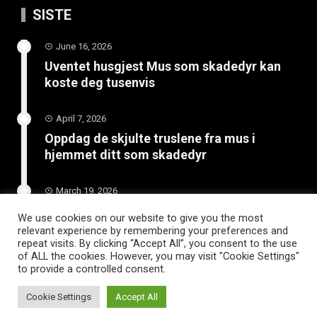
SISTE
June 16, 2026
Uventet husgjest Mus som skadedyr kan
koste deg tusenvis
April 7, 2026
Oppdag de skjulte truslene fra mus i
hjemmet ditt som skadedyr
March 19, 2026
Slik vedlikeholder du tilhengeren for
We use cookies on our website to give you the most
langvarig bruk
relevant experience by remembering your preferences and
repeat visits. By clicking “Accept All”, you consent to the use
of ALL the cookies. However, you may visit "Cookie Settings"
to provide a controlled consent.
Cookie Settings
Accept All
WordPress Theme |
Viral
by HashThemes