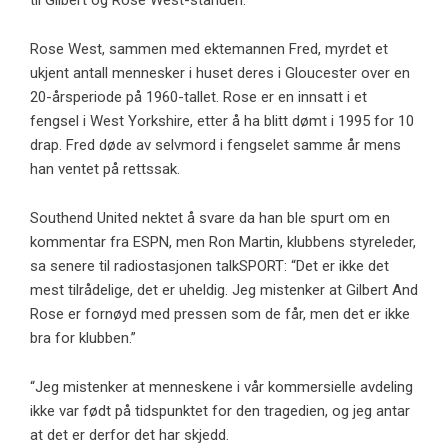
til Gilbert og Rose West-standen.
Rose West, sammen med ektemannen Fred, myrdet et
ukjent antall mennesker i huset deres i Gloucester over en
20-årsperiode på 1960-tallet. Rose er en innsatt i et
fengsel i West Yorkshire, etter å ha blitt dømt i 1995 for 10
drap. Fred døde av selvmord i fengselet samme år mens
han ventet på rettssak.
Southend United nektet å svare da han ble spurt om en
kommentar fra ESPN, men Ron Martin, klubbens styreleder,
sa senere til radiostasjonen talkSPORT: “Det er ikke det
mest tilrådelige, det er uheldig. Jeg mistenker at Gilbert And
Rose er fornøyd med pressen som de får, men det er ikke
bra for klubben.”
“Jeg mistenker at menneskene i vår kommersielle avdeling
ikke var født på tidspunktet for den tragedien, og jeg antar
at det er derfor det har skjedd.