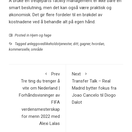
Å bruke en tredjeparts facility management er ikke bare en
smart beslutning, men det kan også være praktisk og
økonomisk. Det gir flere fordeler til en brøkdel av
kostnadene ved å behandle alt på egen hånd.
Posted in
Hjem og hage
Tagged
anleggsvedlikeholdstjenester
,
ditt
,
gagner
,
hvordan
,
kommersielle
,
område
Prev
Next
Tre ting du trenger å
Transfer Talk – Real
vite om Nederland |
Madrid bytter fokus fra
Forhåndsvisninger av
Joao Cancelo til Diogo
FIFA
Dalot
verdensmesterskap
for menn 2022 med
Alexi Lalas