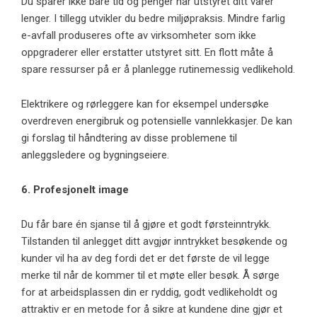
Du sparer ikke bare tid og penger når utstyret ditt varer
lenger. I tillegg utvikler du bedre miljøpraksis. Mindre farlig
e-avfall produseres ofte av virksomheter som ikke
oppgraderer eller erstatter utstyret sitt. En flott måte å
spare ressurser på er å planlegge rutinemessig vedlikehold.
Elektrikere og rørleggere kan for eksempel undersøke
overdreven energibruk og potensielle vannlekkasjer. De kan
gi forslag til håndtering av disse problemene til
anleggsledere og bygningseiere.
6. Profesjonelt image
Du får bare én sjanse til å gjøre et godt førsteinntrykk.
Tilstanden til anlegget ditt avgjør inntrykket besøkende og
kunder vil ha av deg fordi det er det første de vil legge
merke til når de kommer til et møte eller besøk. Å sørge
for at arbeidsplassen din er ryddig, godt vedlikeholdt og
attraktiv er en metode for å sikre at kundene dine gjør et