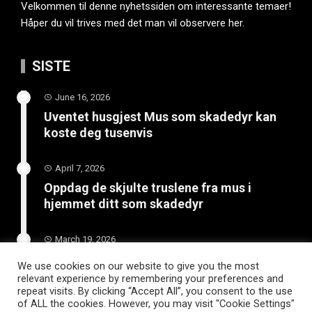
Velkommen til denne nyhetssiden om interessante temaer!
Håper du vil trives med det man vil observere her.
SISTE
June 16, 2026
Uventet husgjest Mus som skadedyr kan
koste deg tusenvis
April 7, 2026
Oppdag de skjulte truslene fra mus i
hjemmet ditt som skadedyr
March 19, 2026
Slik vedlikeholder du tilhengeren for
We use cookies on our website to give you the most
langvarig bruk
relevant experience by remembering your preferences and
repeat visits. By clicking “Accept All”, you consent to the use
of ALL the cookies. However, you may visit "Cookie Settings"