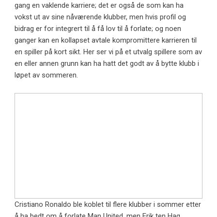
gang en vaklende karriere; det er også de som kan ha
vokst ut av sine nåværende klubber, men hvis profil og
bidrag er for integrert til å få lov til å forlate; og noen
ganger kan en kollapset avtale kompromittere karrieren til
en spiller på kort sikt. Her ser vi på et utvalg spillere som av
en eller annen grunn kan ha hatt det godt av å bytte klubb i
løpet av sommeren.
Cristiano Ronaldo ble koblet til flere klubber i sommer etter
å ha bedt om å forlate Man United, men Erik ten Hag