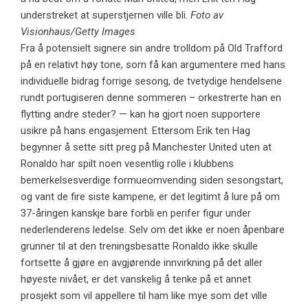
understreket at superstjernen ville bli.
Foto av
Visionhaus/Getty Images
Fra å potensielt signere sin andre trolldom på Old Trafford
på en relativt høy tone, som få kan argumentere med hans
individuelle bidrag forrige sesong, de tvetydige hendelsene
rundt portugiseren denne sommeren – orkestrerte han en
flytting andre steder? — kan ha gjort noen supportere
usikre på hans engasjement. Ettersom Erik ten Hag
begynner å sette sitt preg på Manchester United uten at
Ronaldo har spilt noen vesentlig rolle i klubbens
bemerkelsesverdige formueomvending siden sesongstart,
og vant de fire siste kampene, er det legitimt å lure på om
37-åringen kanskje bare forbli en perifer figur under
nederlenderens ledelse. Selv om det ikke er noen åpenbare
grunner til at den treningsbesatte Ronaldo ikke skulle
fortsette å gjøre en avgjørende innvirkning på det aller
høyeste nivået, er det vanskelig å tenke på et annet
prosjekt som vil appellere til ham like mye som det ville