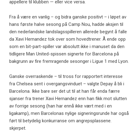
appellere til klubben — eller vice versa.
Fra å være en vanlig – og bidra ganske positivt – i løpet av
hans første halve sesong på Camp Nou, hadde aksjen til
den nederlandske landslagsspilleren allerede begynt å falle
da Xavi Hernandez tok over som hovedtrener. Å ende opp
som en bit-part-spiller var absolutt ikke i manuset da den
tidligere Man United-spissen signerte for Barcelona på
bakgrunn av fire fremragende sesonger i Ligue 1 med Lyon.
Ganske overraskende – til tross for rapportert interesse
fra Chelsea sent i overgangsvinduet – valgte Depay å bli i
Barcelona. Ikke bare ser det ut til at han får enda færre
sjanser fra trener Xavi Hernandez enn han fikk mot slutten
av forrige sesong (han har ennå ikke vært med i en
ligakamp), men Barcelonas nylige signeringsrunde har også
ført til betydelig konkurranse om angrepsplassene.
skjerpet.