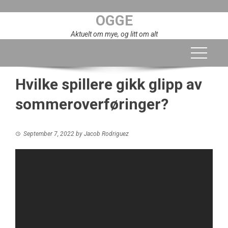
Skip
OGGE
to
content
Aktuelt om mye, og litt om alt
Hvilke spillere gikk glipp av
sommeroverføringer?
September 7, 2022
by
Jacob Rodriguez