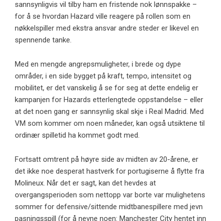
sannsynligvis vil tilby ham en fristende nok lønnspakke –
for å se hvordan Hazard ville reagere på rollen som en
nøkkelspiller med ekstra ansvar andre steder er likevel en
spennende tanke.
Med en mengde angrepsmuligheter, i brede og dype
områder, i en side bygget på kraft, tempo, intensitet og
mobilitet, er det vanskelig å se for seg at dette endelig er
kampanjen for Hazards etterlengtede oppstandelse – eller
at det noen gang er sannsynlig skal skje i Real Madrid. Med
VM som kommer om noen måneder, kan også utsiktene til
ordinær spilletid ha kommet godt med.
Fortsatt omtrent på høyre side av midten av 20-årene, er
det ikke noe desperat hastverk for portugiserne å flytte fra
Molineux. Når det er sagt, kan det hevdes at
overgangsperioden som nettopp var borte var mulighetens
sommer for defensive/sittende midtbanespillere med jevn
pasningsspill (for å nevne noen: Manchester City hentet inn