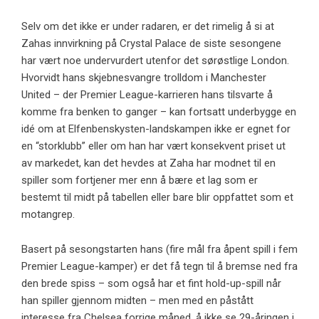
Selv om det ikke er under radaren, er det rimelig å si at
Zahas innvirkning på Crystal Palace de siste sesongene
har vært noe undervurdert utenfor det sørøstlige London.
Hvorvidt hans skjebnesvangre trolldom i Manchester
United – der Premier League-karrieren hans tilsvarte å
komme fra benken to ganger – kan fortsatt underbygge en
idé om at Elfenbenskysten-landskampen ikke er egnet for
en “storklubb” eller om han har vært konsekvent priset ut
av markedet, kan det hevdes at Zaha har modnet til en
spiller som fortjener mer enn å bære et lag som er
bestemt til midt på tabellen eller bare blir oppfattet som et
motangrep.
Basert på sesongstarten hans (fire mål fra åpent spill i fem
Premier League-kamper) er det få tegn til å bremse ned fra
den brede spiss – som også har et fint hold-up-spill når
han spiller gjennom midten – men med en påstått
interesse fra Chelsea forrige måned, å ikke se 29-åringen i