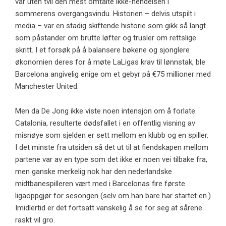
var uten tvil den mest omtalte ikke-hendelsen i
sommerens overgangsvindu. Historien – delvis utspilt i
media – var en stadig skiftende historie som gikk så langt
som påstander om brutte løfter og trusler om rettslige
skritt. I et forsøk på å balansere bøkene og sjonglere
økonomien deres for å møte LaLigas krav til lønnstak, ble
Barcelona angivelig enige om et gebyr på €75 millioner med
Manchester United.
Men da De Jong ikke viste noen intensjon om å forlate
Catalonia, resulterte dødsfallet i en offentlig visning av
misnøye som sjelden er sett mellom en klubb og en spiller.
I det minste fra utsiden så det ut til at fiendskapen mellom
partene var av en type som det ikke er noen vei tilbake fra,
men ganske merkelig nok har den nederlandske
midtbanespilleren vært med i Barcelonas fire første
ligaoppgjør for sesongen (selv om han bare har startet en.)
Imidlertid er det fortsatt vanskelig å se for seg at sårene
raskt vil gro.