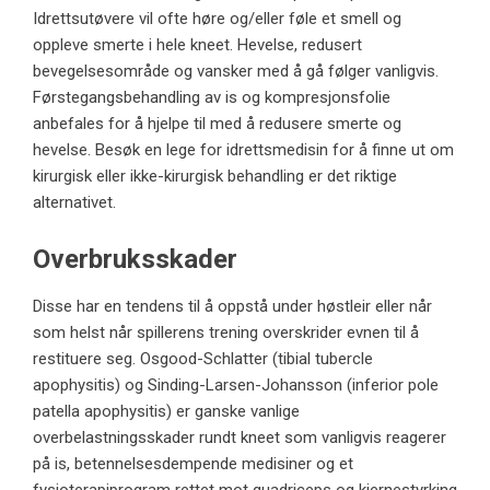
Idrettsutøvere vil ofte høre og/eller føle et smell og
oppleve smerte i hele kneet. Hevelse, redusert
bevegelsesområde og vansker med å gå følger vanligvis.
Førstegangsbehandling av is og kompresjonsfolie
anbefales for å hjelpe til med å redusere smerte og
hevelse. Besøk en lege for idrettsmedisin for å finne ut om
kirurgisk eller ikke-kirurgisk behandling er det riktige
alternativet.
Overbruksskader
Disse har en tendens til å oppstå under høstleir eller når
som helst når spillerens trening overskrider evnen til å
restituere seg. Osgood-Schlatter (tibial tubercle
apophysitis) og Sinding-Larsen-Johansson (inferior pole
patella apophysitis) er ganske vanlige
overbelastningsskader rundt kneet som vanligvis reagerer
på is, betennelsesdempende medisiner og et