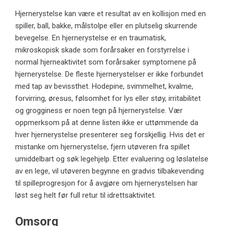
Hjernerystelse kan være et resultat av en kollisjon med en
spiller, ball, bakke, målstolpe eller en plutselig skurrende
bevegelse. En hjernerystelse er en traumatisk,
mikroskopisk skade som forårsaker en forstyrrelse i
normal hjerneaktivitet som forårsaker symptomene på
hjernerystelse. De fleste hjernerystelser er ikke forbundet
med tap av bevissthet. Hodepine, svimmelhet, kvalme,
forvirring, øresus, følsomhet for lys eller støy, irritabilitet
og grogginess er noen tegn på hjernerystelse. Vær
oppmerksom på at denne listen ikke er uttømmende da
hver hjernerystelse presenterer seg forskjellig. Hvis det er
mistanke om hjernerystelse, fjern utøveren fra spillet
umiddelbart og søk legehjelp. Etter evaluering og løslatelse
av en lege, vil utøveren begynne en gradvis tilbakevending
til spilleprogresjon for å avgjøre om hjernerystelsen har
løst seg helt før full retur til idrettsaktivitet.
Omsorg