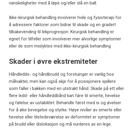
vanskeligheter med å løpe og/eller slå en ball.
Ikke-kirurgisk behandling involverer hvile og fysioterapi for
å adressere faktorer som bidrar til skade og en gradert
tilbakevending til lekprogresjon. Kirurgisk behandling er
egnet for tilfeller som involverer mer alvorlige symptomer
eller de som mislyktes med ikke-kirurgisk behandling.
Skader i øvre ekstremiteter
Håndledds- og håndbrudd og forstuinger er vanlig hos
målvakter, men kan også skje for å posisjonere spillere
som faller i bakken med en utstrakt hånd. Skade på ett eller
flere ledd- eller håndleddbånd kan føre til smerte, hevelse
og følelse av ustabilitet. Behandle først med is og øvelser
for å øke bevegelse og styrke. Høye nivåer av smerte eller
hevelse eller tilstedeværelse av deformitet er symptomer
på brudd eller dislokasjon og må vurderes av en lege.