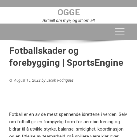
Skip
OGGE
to
content
Aktuelt om mye, og litt om alt
Fotballskader og
forebygging | SportsEngine
August 15, 2022
by
Jacob Rodriguez
Fotball er en av de mest spennende idrettene i verden. Selv
om fotball gir en fornøyelig form for aerobic trening og
bidrar til å utvikle styrke, balanse, smidighet, koordinasjon
og en følelse av teamarbeid, må spillere være klar over