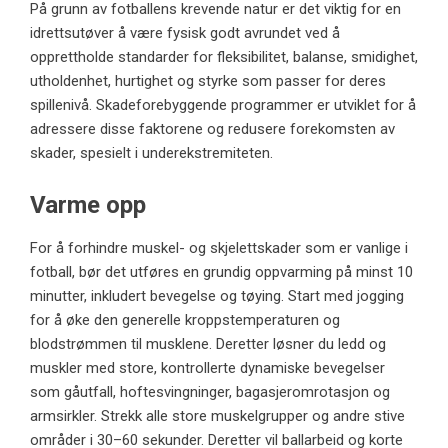
På grunn av fotballens krevende natur er det viktig for en
idrettsutøver å være fysisk godt avrundet ved å
opprettholde standarder for fleksibilitet, balanse, smidighet,
utholdenhet, hurtighet og styrke som passer for deres
spillenivå. Skadeforebyggende programmer er utviklet for å
adressere disse faktorene og redusere forekomsten av
skader, spesielt i underekstremiteten.
Varme opp
For å forhindre muskel- og skjelettskader som er vanlige i
fotball, bør det utføres en grundig oppvarming på minst 10
minutter, inkludert bevegelse og tøying. Start med jogging
for å øke den generelle kroppstemperaturen og
blodstrømmen til musklene. Deretter løsner du ledd og
muskler med store, kontrollerte dynamiske bevegelser
som gåutfall, hoftesvingninger, bagasjeromrotasjon og
armsirkler. Strekk alle store muskelgrupper og andre stive
områder i 30–60 sekunder. Deretter vil ballarbeid og korte