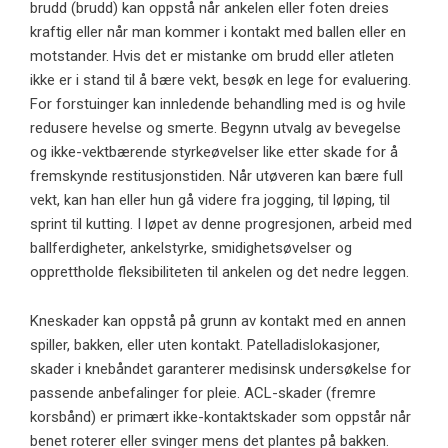
brudd (brudd) kan oppstå når ankelen eller foten dreies
kraftig eller når man kommer i kontakt med ballen eller en
motstander. Hvis det er mistanke om brudd eller atleten
ikke er i stand til å bære vekt, besøk en lege for evaluering.
For forstuinger kan innledende behandling med is og hvile
redusere hevelse og smerte. Begynn utvalg av bevegelse
og ikke-vektbærende styrkeøvelser like etter skade for å
fremskynde restitusjonstiden. Når utøveren kan bære full
vekt, kan han eller hun gå videre fra jogging, til løping, til
sprint til kutting. I løpet av denne progresjonen, arbeid med
ballferdigheter, ankelstyrke, smidighetsøvelser og
opprettholde fleksibiliteten til ankelen og det nedre leggen.
Kneskader kan oppstå på grunn av kontakt med en annen
spiller, bakken, eller uten kontakt. Patelladislokasjoner,
skader i knebåndet garanterer medisinsk undersøkelse for
passende anbefalinger for pleie. ACL-skader (fremre
korsbånd) er primært ikke-kontaktskader som oppstår når
benet roterer eller svinger mens det plantes på bakken.