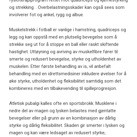
fysioterapiprogram rettet mot quadriceps og kjernestyrking
og strekking. . Overbelastningsskader kan også sees som
involverer fot og ankel, rygg og albue.
Muskelstrekk i fotball er vanlige i hamstring, quadriceps og
legg og kan oppstå med en plutselig bevegelse som å
strekke seg ut for å stoppe en ball eller raskt skiftende
hastighet. Uttøyning og avriving av muskelfibre fører til
smerte og redusert bevegelse, styrke og utholdenhet av
muskelen. Etter første behandling av is, vil anbefalt
behandling med en idrettsmedisiner inkludere øvelser for å
øke styrke, utholdenhet og fleksibilitet samtidig som det
kombineres med en tilbakevending til spilleprogresjon.
Atletisk pubalgi kalles ofte en sportsbrokk. Musklene i
nedre del av magen og lysken belastes med gjentatte
bevegelser eller på grunn av en kombinasjon av dårlig
styrke og dårlig fleksibilitet. Skaden gir smerter i lysken og
magen og kan være ledsaget av redusert styrke,