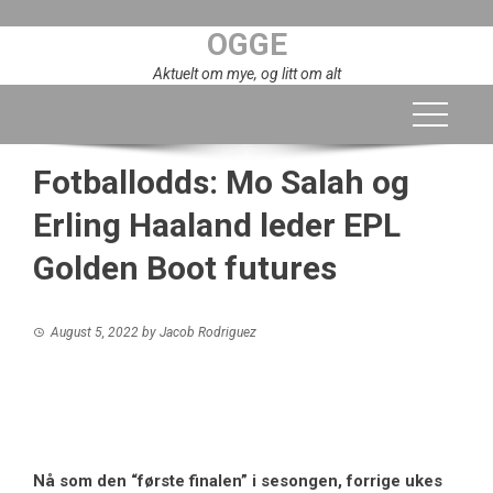
Skip
OGGE
to
content
Aktuelt om mye, og litt om alt
Fotballodds: Mo Salah og
Erling Haaland leder EPL
Golden Boot futures
August 5, 2022
by
Jacob Rodriguez
Nå som den “første finalen” i sesongen, forrige ukes