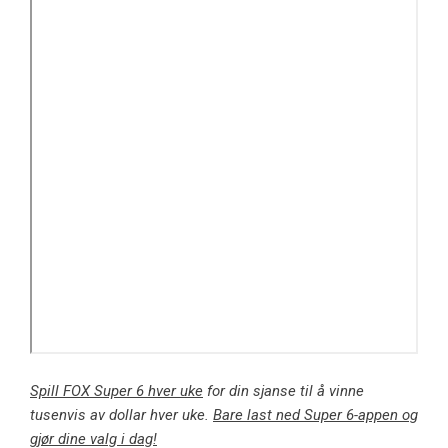
Spill FOX Super 6 hver uke
for din sjanse til å vinne
tusenvis av dollar hver uke.
Bare last ned Super 6-appen og
gjør dine valg i dag!