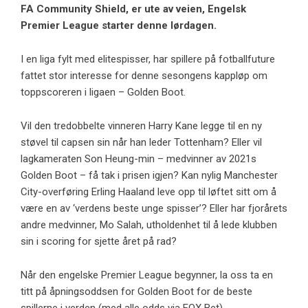
FA Community Shield, er ute av veien,
Engelsk
Premier League
starter denne lørdagen.
I en liga fylt med elitespisser, har spillere på fotballfuture
fattet stor interesse for denne sesongens kappløp om
toppscoreren i ligaen – Golden Boot.
Vil den tredobbelte vinneren Harry Kane legge til en ny
støvel til capsen sin når han leder Tottenham? Eller vil
lagkameraten Son Heung-min – medvinner av 2021s
Golden Boot – få tak i prisen igjen? Kan nylig Manchester
City-overføring Erling Haaland leve opp til løftet sitt om å
være en av ‘verdens beste unge spisser’? Eller har fjorårets
andre medvinner, Mo Salah, utholdenhet til å lede klubben
sin i scoring for sjette året på rad?
Når den engelske Premier League begynner, la oss ta en
titt på åpningsoddsen for Golden Boot for de beste