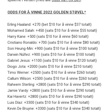
spillerne i verden (med alle
odds via FOX Bet
).
ODDS FOR Å VINNE 2022 GOLDEN STØVEL*
Erling Haaland: +270 (bet $10 for å vinne $37 totalt)
Mohamed Salah: +450 (sats $10 for å vinne $55 totalt)
Harry Kane: +500 (sats $10 for å vinne $60 totalt)
Cristiano Ronaldo: +700 (sats $10 for å vinne $80 totalt)
Son Heung-Min: +900 (sats $10 for å vinne $100 totalt)
Darwin Núñez: +900 (sats $10 for å vinne $100 totalt)
Gabriel Jesus: +1100 (sats $10 for å vinne $120 totalt)
Diogo Jota: +2000 (sats $10 for å vinne $210 totalt)
Timo Werner: +2500 (sats $10 for å vinne $260 totalt)
Callum Wilson: +2500 (sats $10 for å vinne $260 totalt)
Raheem Sterling: +2800 (sats $10 for å vinne $290 totalt)
Jamie Vardy: +2800 (sats $10 for å vinne $290 totalt)
Kai Havertz: +2800 (sats $10 for å vinne $290 totalt)
Luis Díaz: +3300 (sats $10 for å vinne $340 totalt)
Kevin De Bruyne: +3300 (sats $10 for å vinne $340 totalt)