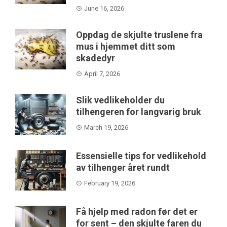
June 16, 2026
Oppdag de skjulte truslene fra
mus i hjemmet ditt som
skadedyr
April 7, 2026
Slik vedlikeholder du
tilhengeren for langvarig bruk
March 19, 2026
Essensielle tips for vedlikehold
av tilhenger året rundt
February 19, 2026
Få hjelp med radon før det er
for sent – den skjulte faren du