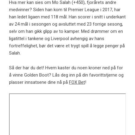
Hva mer kan sies om Mo Salah (+450), fjorårets andre
medvinner? Siden han kom til Premier League i 2017, har
han ledet ligaen med 118 mål. Han scorer i snitt i underkant
av 24 mål i sesongen og avsluttet med 23 forrige sesong,
selv om han gikk glipp av to kamper. Med drømmer om en
ligatittel i tankene og Liverpool avhengig av hans
fortreffelighet, bør det være et trygt spill å legge penger på
Salah.
Så der har du det! Hvem kaster du noen kroner ned på for
å vinne Golden Boot? Lås deg inn på din favorittstjerne og
plasser innsatsene dine nå på
FOX Bet
!