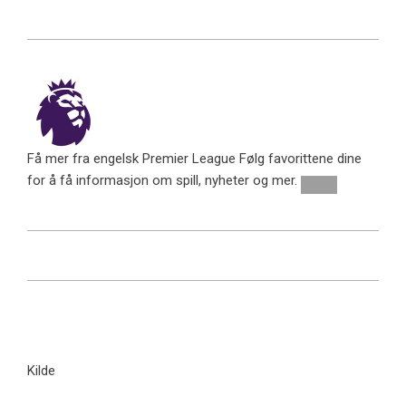
Få mer fra engelsk Premier League
Følg favorittene dine
for å få informasjon om spill, nyheter og mer.
Kilde