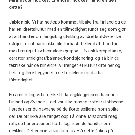
Minnesota Hockey: Er andre “hockey”-land enige i
dette?
Jablonisk:
Vi har nettopp kommet tilbake fra Finland og de
har en idrettskultur med en tålmodighet rundt seg som gjør
at alt handler om langsiktig utvikling av idrettsutøvere. De
sørger for at barna ikke blir forhastet eller dyttet og får
mest mulig ut av hver aldersgruppe – fysisk kompetanse,
deretter smidighet/balanse/kondisjonering, og så blir de
tekniske når de blir eldre. Vi trenger et kulturskifte her og
flere og flere begynner å se fordelene med å ha
tålmodighet.
En annen ting vi la merke til da vi gikk gjennom banene i
Finland og Sverige – det var ikke mange trofeer i lobbyene.
I stedet ser du navnene på de flotte spillerne som spilte
der. De blir ikke alle fanget opp i å vinne. Misforstå meg
rett, de har produsert flotte lag, men de handler om
utvikling. Det er noe vi kan lære av – å sette fokus på