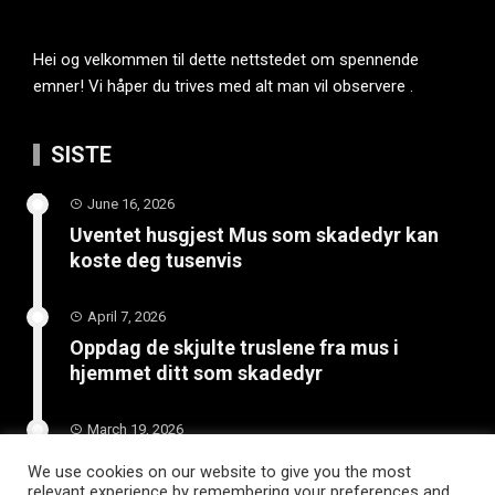
Hei og velkommen til dette nettstedet om spennende
emner! Vi håper du trives med alt man vil observere .
SISTE
June 16, 2026
Uventet husgjest Mus som skadedyr kan
koste deg tusenvis
April 7, 2026
Oppdag de skjulte truslene fra mus i
hjemmet ditt som skadedyr
March 19, 2026
Slik vedlikeholder du tilhengeren for
We use cookies on our website to give you the most
langvarig bruk
relevant experience by remembering your preferences and