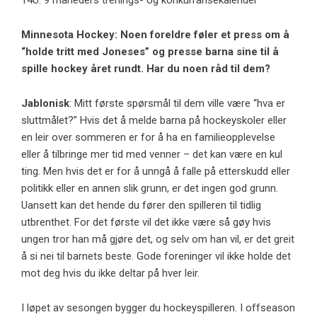
14U: 9 måneders trenings- og konkurransekalender
Minnesota Hockey: Noen foreldre føler et press om å
“holde tritt med Joneses” og presse barna sine til å
spille hockey året rundt. Har du noen råd til dem?
Jablonisk
: Mitt første spørsmål til dem ville være “hva er
sluttmålet?” Hvis det å melde barna på hockeyskoler eller
en leir over sommeren er for å ha en familieopplevelse
eller å tilbringe mer tid med venner – det kan være en kul
ting. Men hvis det er for å unngå å falle på etterskudd eller
politikk eller en annen slik grunn, er det ingen god grunn.
Uansett kan det hende du fører den spilleren til tidlig
utbrenthet. For det første vil det ikke være så gøy hvis
ungen tror han må gjøre det, og selv om han vil, er det greit
å si nei til barnets beste. Gode ​​foreninger vil ikke holde det
mot deg hvis du ikke deltar på hver leir.
I løpet av sesongen bygger du hockeyspilleren. I offseason