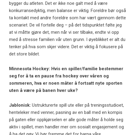
bygger du atleten. Det er ikke noe galt med å være
konkurransedyktig, men balanse er viktig. Foreldre bør også
ta kontakt med andre foreldre som har vært gjennom dette
scenariet. De vil fortelle deg – på det tidspunktet følte jeg
at vi måtte gjøre det, men når vi ser tilbake, endte vi opp
med å stresse familien vår uten grunn. I øyeblikket er alt du
tenker på hva som skjer videre. Det er viktig å fokusere på
det store bildet.
Minnesota Hockey: Hvis en spiller/familie bestemmer
seg for å ta en pause fra hockey over våren og
sommeren, hva er noen måter å fortsatt nyte sporten
uten å være på banen hver uke?
Jablonisk:
Ustrukturerte spill ute eller på treningsstudioet,
henteleker med venner, pasning av en ball med en kompis
på gaten eller oppkjørselen er alle gode måter å holde seg
aktiv i spillet, men handler mer om sosialt engasjement og
å ha det gøy. Vi bør fremme det for barna våre.