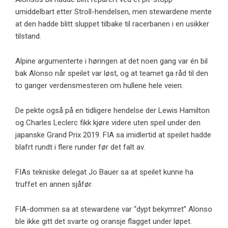
umiddelbart etter Stroll-hendelsen, men stewardene mente
at den hadde blitt sluppet tilbake til racerbanen i en usikker
tilstand.
Alpine argumenterte i høringen at det noen gang var én bil
bak Alonso når speilet var løst, og at teamet ga råd til den
to ganger verdensmesteren om hullene hele veien.
De pekte også på en tidligere hendelse der Lewis Hamilton
og Charles Leclerc fikk kjøre videre uten speil under den
japanske Grand Prix 2019. FIA sa imidlertid at speilet hadde
blafrt rundt i flere runder før det falt av.
FIAs tekniske delegat Jo Bauer sa at speilet kunne ha
truffet en annen sjåfør.
FIA-dommen sa at stewardene var “dypt bekymret” Alonso
ble ikke gitt det svarte og oransje flagget under løpet.