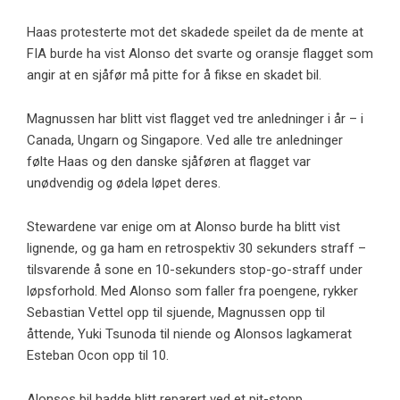
Haas protesterte mot det skadede speilet da de mente at
FIA burde ha vist Alonso det svarte og oransje flagget som
angir at en sjåfør må pitte for å fikse en skadet bil.
Magnussen har blitt vist flagget ved tre anledninger i år – i
Canada, Ungarn og Singapore. Ved alle tre anledninger
følte Haas og den danske sjåføren at flagget var
unødvendig og ødela løpet deres.
Stewardene var enige om at Alonso burde ha blitt vist
lignende, og ga ham en retrospektiv 30 sekunders straff –
tilsvarende å sone en 10-sekunders stop-go-straff under
løpsforhold. Med Alonso som faller fra poengene, rykker
Sebastian Vettel opp til sjuende, Magnussen opp til
åttende, Yuki Tsunoda til niende og Alonsos lagkamerat
Esteban Ocon opp til 10.
Alonsos bil hadde blitt reparert ved et pit-stopp