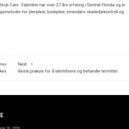
hrub Care. Valentine har over 27 års erfaring i Sentral-Florida og er
ringsmetoder for plenpleie, buskpleie, innendørs skadedyrkontroll og
rev
Next
kes
Beste praksis for å identifisere og behandle termitter
TE
une 16, 2026