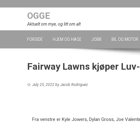
Skip
to
OGGE
content
Aktuelt om mye, og litt om alt
FORSIDE
HJEM OG HAGE
JOBB
BIL OG MOTOR
Fairway Lawns kjøper Luv
July 25, 2022
by
Jacob Rodriguez
Fra venstre er Kyle Jowers, Dylan Gross, Joe Vale