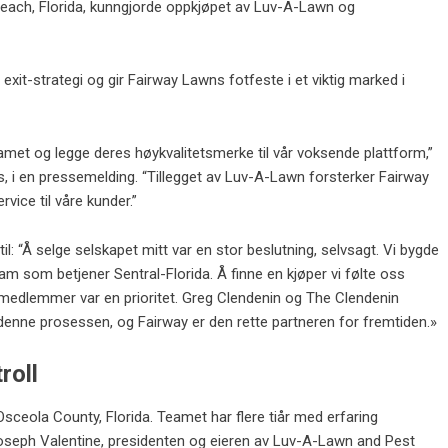
each, Florida, kunngjorde oppkjøpet av Luv-A-Lawn og
xit-strategi og gir Fairway Lawns fotfeste i et viktig marked i
et og legge deres høykvalitetsmerke til vår voksende plattform,”
s, i en pressemelding. “Tillegget av Luv-A-Lawn forsterker Fairway
vice til våre kunder.”
il: “Å selge selskapet mitt var en stor beslutning, selvsagt. Vi bygde
eam som betjener Sentral-Florida. Å finne en kjøper vi følte oss
medlemmer var en prioritet. Greg Clendenin og The Clendenin
enne prosessen, og Fairway er den rette partneren for fremtiden.»
roll
Osceola County, Florida. Teamet har flere tiår med erfaring
Joseph Valentine, presidenten og eieren av Luv-A-Lawn and Pest