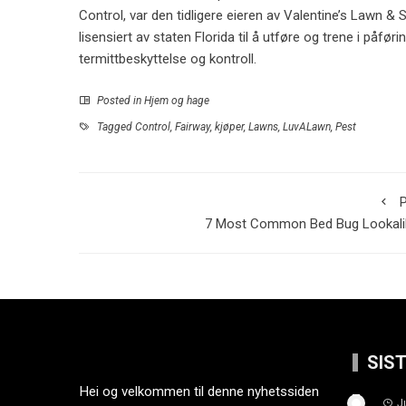
Control, var den tidligere eieren av Valentine’s Lawn & S
lisensiert av staten Florida til å utføre og trene i påfø
termittbeskyttelse og kontroll.
Posted in
Hjem og hage
Tagged
Control
,
Fairway
,
kjøper
,
Lawns
,
LuvALawn
,
Pest
P
7 Most Common Bed Bug Lookali
SIS
Hei og velkommen til denne nyhetssiden
J