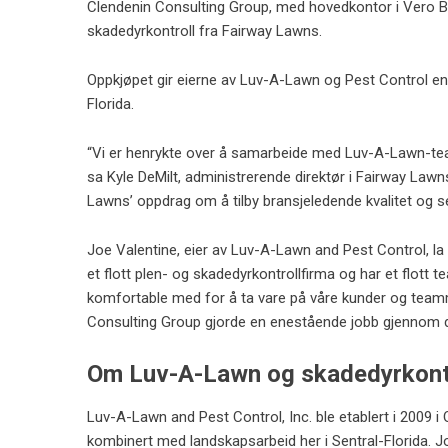
Clendenin Consulting Group, med hovedkontor i Vero B
skadedyrkontroll fra Fairway Lawns.
Oppkjøpet gir eierne av Luv-A-Lawn og Pest Control en e
Florida.
“Vi er henrykte over å samarbeide med Luv-A-Lawn-team
sa Kyle DeMilt, administrerende direktør i Fairway Lawn
Lawns’ oppdrag om å tilby bransjeledende kvalitet og ser
Joe Valentine, eier av Luv-A-Lawn and Pest Control, la t
et flott plen- og skadedyrkontrollfirma og har et flott t
komfortable med for å ta vare på våre kunder og team
Consulting Group gjorde en enestående jobb gjennom d
Om Luv-A-Lawn og skadedyrkont
Luv-A-Lawn and Pest Control, Inc. ble etablert i 2009 i 
kombinert med landskapsarbeid her i Sentral-Florida. 