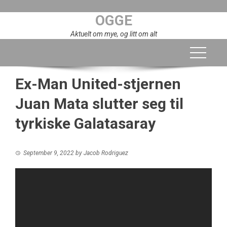
Skip
OGGE
to
content
Aktuelt om mye, og litt om alt
Ex-Man United-stjernen
Juan Mata slutter seg til
tyrkiske Galatasaray
September 9, 2022
by
Jacob Rodriguez