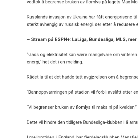
vedtok å begrense bruken av flomlys på lagets Max Morl
Russlands invasjon av Ukraina har fått energiprisene ti
sterkt avhengig av russisk energi, ser etter å redusere
– Stream på ESPN+: LaLiga, Bundesliga, MLS, mer
“Gass og elektrisitet kan være mangelvare om vinteren.
energi,” het det i en melding.
Rådet la til at det hadde tatt avgjørelsen om å begren
“Bannoppvarmingen på stadion vil forbli avslått etter en
“Vi begrenser bruken av flomlys til maks ni på kvelden.”
Dette vil hindre den tidligere Bundesliga-klubben i å ar
I mellomtiden, i England, har fjerdelagsklubben Mansf