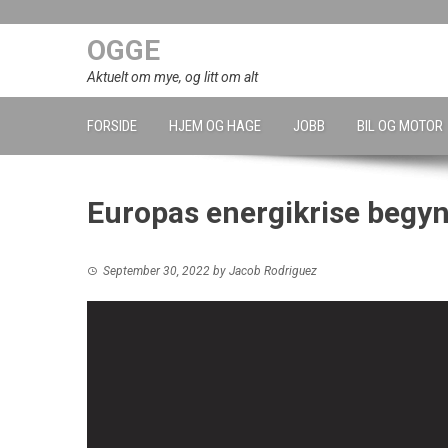
Skip
to
OGGE
content
Aktuelt om mye, og litt om alt
FORSIDE
HJEM OG HAGE
JOBB
BIL OG MOTOR
Europas energikrise begyn
September 30, 2022
by
Jacob Rodriguez