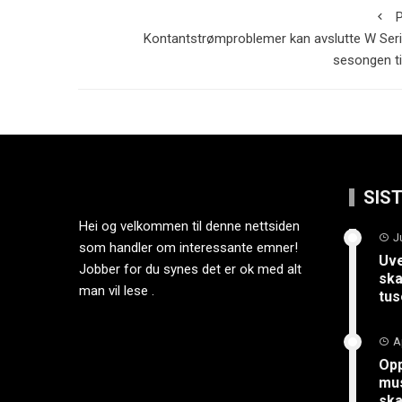
P
Kontantstrømproblemer kan avslutte W Ser
sesongen ti
SIS
Hei og velkommen til denne nettsiden
J
som handler om interessante emner!
Uve
Jobber for du synes det er ok med alt
ska
man vil lese .
tus
A
Opp
mus
sk