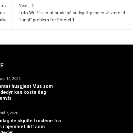
rev
Next
ies-
Toto Wolff sier at brudd på budsjettgrensen vil være et
dlig
“tungt” problem for Formel 1
TE
une 16, 2026
ntet husgjest Mus som
dedyr kan koste deg
envis
pril 7, 2026
dag de skjulte truslene fra
 i hjemmet ditt som
adedyr