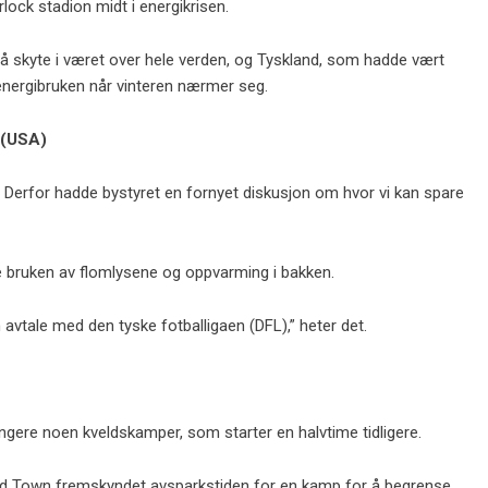
ock stadion midt i energikrisen.
l å skyte i været over hele verden, og Tyskland, som hadde vært
 energibruken når vinteren nærmer seg.
 (USA)
 Derfor hadde bystyret en fornyet diskusjon om hvor vi kan spare
se bruken av flomlysene og oppvarming i bakken.
 avtale med den tyske fotballigaen (DFL),” heter det.
rangere noen kveldskamper, som starter en halvtime tidligere.
ield Town fremskyndet avsparkstiden for en kamp for å begrense