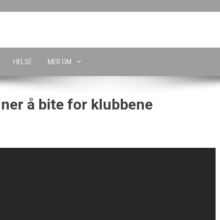
HELSE
MER OM
ner å bite for klubbene