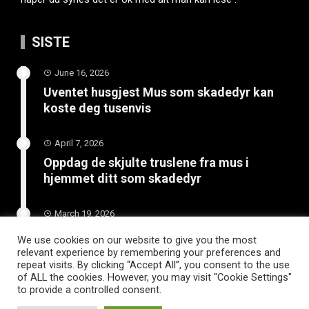
SISTE
June 16, 2026
Uventet husgjest Mus som skadedyr kan
koste deg tusenvis
April 7, 2026
Oppdag de skjulte truslene fra mus i
hjemmet ditt som skadedyr
March 19, 2026
Slik vedlikeholder du tilhengeren for
We use cookies on our website to give you the most
langvarig bruk
relevant experience by remembering your preferences and
repeat visits. By clicking “Accept All”, you consent to the use
of ALL the cookies. However, you may visit "Cookie Settings"
to provide a controlled consent.