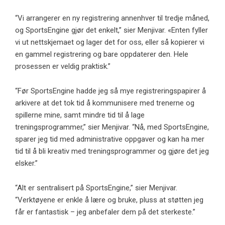
“Vi arrangerer en ny registrering annenhver til tredje måned,
og SportsEngine gjør det enkelt,” sier Menjivar. «Enten fyller
vi ut nettskjemaet og lager det for oss, eller så kopierer vi
en gammel registrering og bare oppdaterer den. Hele
prosessen er veldig praktisk.”
“Før SportsEngine hadde jeg så mye registreringspapirer å
arkivere at det tok tid å kommunisere med trenerne og
spillerne mine, samt mindre tid til å lage
treningsprogrammer,” sier Menjivar. “Nå, med SportsEngine,
sparer jeg tid med administrative oppgaver og kan ha mer
tid til å bli kreativ med treningsprogrammer og gjøre det jeg
elsker.”
“Alt er sentralisert på SportsEngine,” sier Menjivar.
“Verktøyene er enkle å lære og bruke, pluss at støtten jeg
får er fantastisk – jeg anbefaler dem på det sterkeste.”