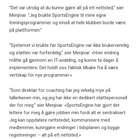
“Det var utrolig at du kunne gjøre alt på ett nettsted,” sier
Menjivar. “Jeg brukte SportsEngine til mine egne
treningsprogrammer og innså at hele klubben burde være
på plattformen.”
“Systemet vi brukte før SportsEngine var ikke brukervennlig
og støtten var forferdelig,” sier Menjivar. «Hver endring
måtte gå gjennom en IT-avdeling, og kunne ta dager å
implementere. Det holdt oss faktisk tilbake fra å være
vertskap for nye programmer.»
“Som direktør for coaching har jeg virkelig mye på
tallerkenen min, og jeg har ikke en dedikert støttepersonell
der for meg.” sier Menjivar. «SportsEngine har gjort det
lettere for meg å gjøre jobben min fordi alt er sentralisert.
Jeg kan oppdatere nettstedet, kommunisere med
medlemmer, kunngjøre endringer i tidsplanen og bygge
registreringer – alt på ett nettsted.»