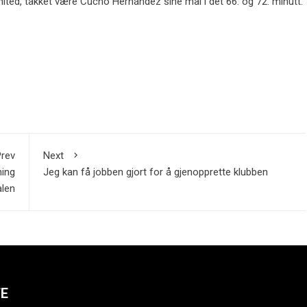
ited, takket være Cucho Hernández sine mål i det 66. og 72. minutt.
rev
Next
ning
Jeg kan få jobben gjort for å gjenopprette klubben
alen
TE