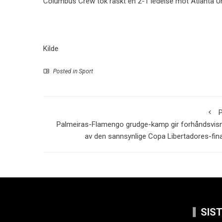
Columbus Crew tok raskt en 2-1 ledelse mot Atlanta Un
Kilde
Posted in
Sport
P
Palmeiras-Flamengo grudge-kamp gir forhåndsvis
av den sannsynlige Copa Libertadores-fin
SIS