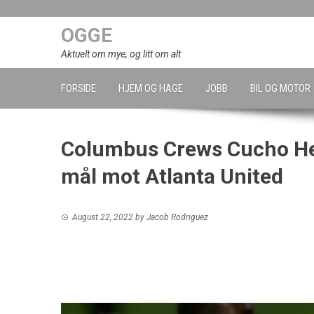
Skip
to
OGGE
content
Aktuelt om mye, og litt om alt
FORSIDE
HJEM OG HAGE
JOBB
BIL OG MOTOR
Columbus Crews Cucho He
mål mot Atlanta United
August 22, 2022
by
Jacob Rodriguez