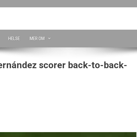
HELSE
MER OM
rnández scorer back-to-back-