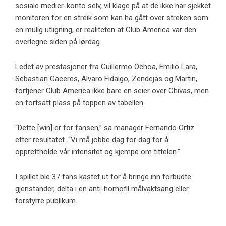
sosiale medier-konto selv, vil klage på at de ikke har sjekket
monitoren for en streik som kan ha gått over streken som
en mulig utligning, er realiteten at Club America var den
overlegne siden på lørdag.
Ledet av prestasjoner fra Guillermo Ochoa, Emilio Lara,
Sebastian Caceres, Alvaro Fidalgo, Zendejas og Martin,
fortjener Club America ikke bare en seier over Chivas, men
en fortsatt plass på toppen av tabellen.
“Dette [win] er for fansen,” sa manager Fernando Ortiz
etter resultatet. “Vi må jobbe dag for dag for å
opprettholde vår intensitet og kjempe om tittelen.”
I spillet ble 37 fans kastet ut for å bringe inn forbudte
gjenstander, delta i en anti-homofil målvaktsang eller
forstyrre publikum.