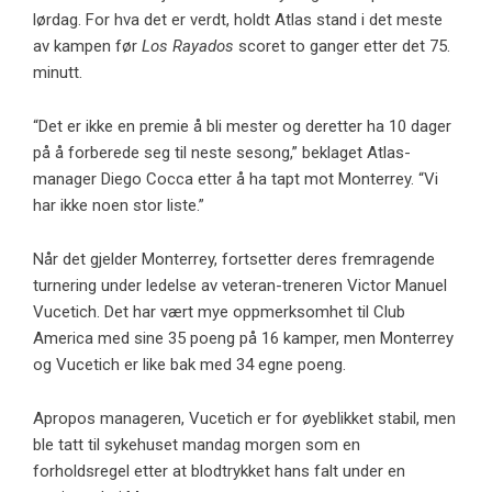
lørdag. For hva det er verdt, holdt Atlas stand i det meste
av kampen før
Los Rayados
scoret to ganger etter det 75.
minutt.
“Det er ikke en premie å bli mester og deretter ha 10 dager
på å forberede seg til neste sesong,” beklaget Atlas-
manager Diego Cocca etter å ha tapt mot Monterrey. “Vi
har ikke noen stor liste.”
Når det gjelder Monterrey, fortsetter deres fremragende
turnering under ledelse av veteran-treneren Victor Manuel
Vucetich. Det har vært mye oppmerksomhet til Club
America med sine 35 poeng på 16 kamper, men Monterrey
og Vucetich er like bak med 34 egne poeng.
Apropos manageren, Vucetich er for øyeblikket stabil, men
ble tatt til sykehuset mandag morgen som en
forholdsregel etter at blodtrykket hans falt under en