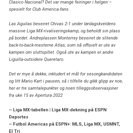
Clasico Nacional? Det var mange feiringer i helgen –
spesielt for Club America-fans.
Las Aguilas beseiret Chivas 2-1 under lørdagskveldens
massive Liga MX-rivaliseringskamp, ​​og beholdt sin plass
på bordet. Andreplassen Monterrey beseiret de slitende
back-to-back-mesterne Atlas, som nå offisielt er ute av
kampen om sluttspillet. Også ute av kampen er andre
Liguilla-outsidere Queretaro.
Det er mye å dekke, inkludert et mål for sesongkandidaten
og litt Mario Kart i pausen, så i tilfelle du gikk glipp av noe,
her er tre samtalepunkter og noen tilleggsobservasjoner
fra uke 15 av Apertura 2022
– Liga MX-tabellen | Liga MX-dekning på ESPN
Deportes
– Futbol Americas på ESPN+: MLS, Liga MX, USMNT,
El Tri