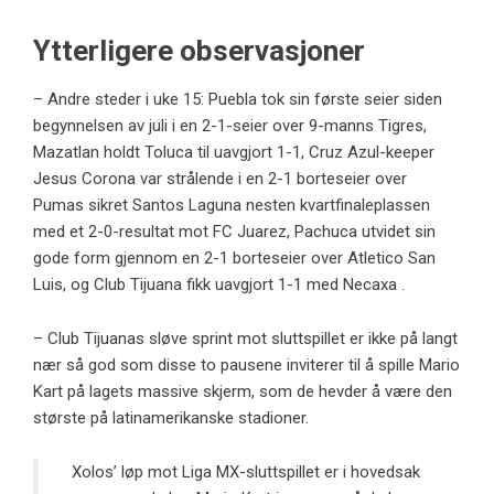
Ytterligere observasjoner
– Andre steder i uke 15: Puebla tok sin første seier siden
begynnelsen av juli i en 2-1-seier over 9-manns Tigres,
Mazatlan holdt Toluca til uavgjort 1-1, Cruz Azul-keeper
Jesus Corona var strålende i en 2-1 borteseier over
Pumas sikret Santos Laguna nesten kvartfinaleplassen
med et 2-0-resultat mot FC Juarez, Pachuca utvidet sin
gode form gjennom en 2-1 borteseier over Atletico San
Luis, og Club Tijuana fikk uavgjort 1-1 med Necaxa .
– Club Tijuanas sløve sprint mot sluttspillet er ikke på langt
nær så god som disse to pausene inviterer til å spille Mario
Kart på lagets massive skjerm, som de hevder å være den
største på latinamerikanske stadioner.
Xolos’ løp mot Liga MX-sluttspillet er i hovedsak