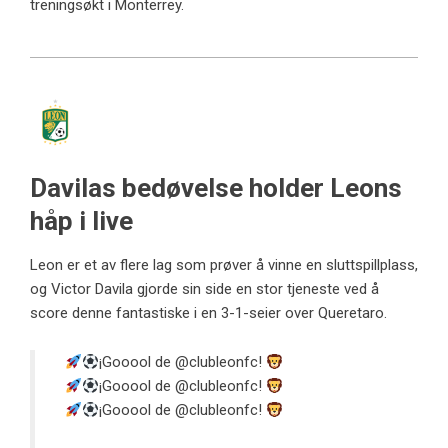
treningsøkt i Monterrey.
Davilas bedøvelse holder Leons
håp i live
Leon er et av flere lag som prøver å vinne en sluttspillplass,
og Victor Davila gjorde sin side en stor tjeneste ved å
score denne fantastiske i en 3-1-seier over Queretaro.
¡Gooool de
@clubleonfc
!
¡Gooool de
@clubleonfc
!
¡Gooool de
@clubleonfc
!