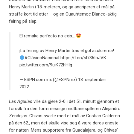
Henry Martin i 18-meteren, og ga angriperen et mål på
straffe kort tid etter – og en Cuauhtemoc Blanco-aktig
feiring på slep.
El remake perfecto no exis…
¡La feiring av Henry Martín tras el gol azulcrema!
#ClásicoNacional
https://t.co/sl736IoJVK
pic.twitter.com/9uiK72hHIg
— ESPN.com.mx (@ESPNmx)
18. september
2022
Las Aguilas
ville da gjøre 2-0 i det 51. minutt gjennom et
forsøk fra den formmessige midtbanespilleren Alejandro
Zendejas. Chivas svarte med et mål av Cristian Calderon
på den 62., men det skulle vise seg å være deres eneste
for natten. Mens supportere fra Guadalajara, og Chivas’