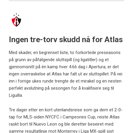
Ingen tre-torv skudd nå for Atlas
Med skader, en begrenset liste, to forkortede preseasons
på grunn av påfølgende sluttspill (og ligatitler) og et
gjennomsnitt på én kamp hver 4.66 dag i Apertura, er det
ingen overraskelse at Atlas har falt ut av sluttspillet. På vei
inn i forrige ukes runde trengte de et mirakel og en nesten
perfekt avslutning på sesongen for å kvalifisere seg til
Liguilla.
Tre dager etter en kort utenlandsreise som ga dem et 2-0-
tap for MLS-siden NYCFC i Campeones Cup, reiste Atlas
raskt bort til Nuevo Leon og ble deretter beseiret med
samme resultatlinje mot Monterrey i Liga MX-spill sist