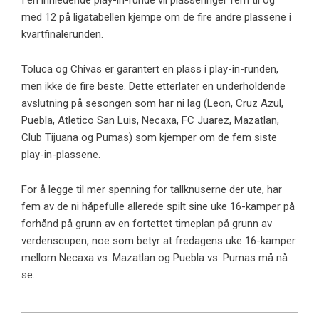
I en innledende play-in-runde vil plasseringer fem til og
med 12 på ligatabellen kjempe om de fire andre plassene i
kvartfinalerunden.
Toluca og Chivas er garantert en plass i play-in-runden,
men ikke de fire beste. Dette etterlater en underholdende
avslutning på sesongen som har ni lag (Leon, Cruz Azul,
Puebla, Atletico San Luis, Necaxa, FC Juarez, Mazatlan,
Club Tijuana og Pumas) som kjemper om de fem siste
play-in-plassene.
For å legge til mer spenning for tallknuserne der ute, har
fem av de ni håpefulle allerede spilt sine uke 16-kamper på
forhånd på grunn av en fortettet timeplan på grunn av
verdenscupen, noe som betyr at fredagens uke 16-kamper
mellom Necaxa vs. Mazatlan og Puebla vs. Pumas må nå
se.