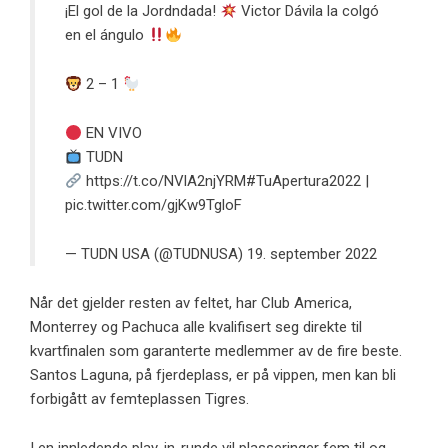
¡El gol de la Jordndada!
Victor Dávila la colgó
en el ángulo
2 – 1
EN VIVO
TUDN
https://t.co/NVlA2njYRM
#TuApertura2022
|
pic.twitter.com/gjKw9TgloF
— TUDN USA (@TUDNUSA)
19. september 2022
Når det gjelder resten av feltet, har Club America,
Monterrey og Pachuca alle kvalifisert seg direkte til
kvartfinalen som garanterte medlemmer av de fire beste.
Santos Laguna, på fjerdeplass, er på vippen, men kan bli
forbigått av femteplassen Tigres.