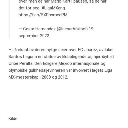
over, men de har Mario Kart i pausen, så de har
det for seg.
#LigaMXeng
https://t.co/BXPhsmedPM
— Cesar Hernandez (@cesarhfutbol)
19.
september 2022
– I forkant av deres nylige seier over FC Juarez, avduket
Santos Laguna
en statue av klubblegende og hjembyhelt
Oribe Peralta. Den tidligere Mexico internasjonale og
olympiske gullmedaljevinneren var involvert i lagets Liga
MX-mesterskap i 2008 og 2012.
Kilde