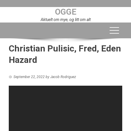
Skip
OGGE
to
content
Aktuelt om mye, og litt om alt
Christian Pulisic, Fred, Eden
Hazard
September 22, 2022
by
Jacob Rodriguez