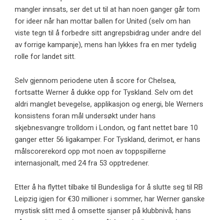
mangler innsats, ser det ut til at han noen ganger går tom
for ideer når han mottar ballen for United (selv om han
viste tegn til å forbedre sitt angrepsbidrag under andre del
av forrige kampanje), mens han lykkes fra en mer tydelig
rolle for landet sitt.
Selv gjennom periodene uten å score for Chelsea,
fortsatte Werner å dukke opp for Tyskland. Selv om det
aldri manglet bevegelse, applikasjon og energi, ble Werners
konsistens foran mål undersøkt under hans
skjebnesvangre trolldom i London, og fant nettet bare 10
ganger etter 56 ligakamper. For Tyskland, derimot, er hans
målscorerekord opp mot noen av toppspillerne
internasjonalt, med 24 fra 53 opptredener.
Etter å ha flyttet tilbake til Bundesliga for å slutte seg til RB
Leipzig igjen for €30 millioner i sommer, har Werner ganske
mystisk slitt med å omsette sjanser på klubbnivå; hans