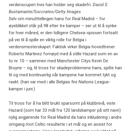
verdenscupen hvis han holder seg skadefri.
David S.
Bustamante/Soccrates/Getty Images
Selv om minutttellingen hans for Real Madrid – for
øyeblikket står på 98 etter tre kamper – ser ut til å synke
for hver måned, er den tidligere Chelsea-spissen fortsatt
på vei til å spille en viktig rolle for Belgia i
verdensmesterskapet. Faktisk virker Belgia-hovedtrener
Roberto Martinez fornøyd med å stille Hazard som en av
to nr. 10 – sammen med Manchester Citys Kevin De
Bruyne – og, til tross for skadeproblemene hans, spilte han
til og med kontinuerlig når kampene har kommet tykt og
raskt. (han var med i alle Belgias fire Nations League-
kamper i juni.)
Til tross for å ha blitt brukt sparsomt på klubbnivå, viste
Hazard (som har 33 mål fra 120 landskamper på sitt navn)
nylig avgjørende for Real Madrid da hans inkludering i andre
omgang mot Celtic resulterte i et mål og en assist for