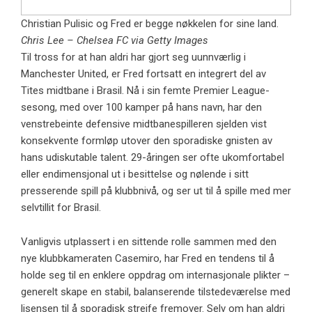
Christian Pulisic og Fred er begge nøkkelen for sine land.
Chris Lee – Chelsea FC via Getty Images
Til tross for at han aldri har gjort seg uunnværlig i
Manchester United, er Fred fortsatt en integrert del av
Tites midtbane i Brasil. Nå i sin femte Premier League-
sesong, med over 100 kamper på hans navn, har den
venstrebeinte defensive midtbanespilleren sjelden vist
konsekvente formløp utover den sporadiske gnisten av
hans udiskutable talent. 29-åringen ser ofte ukomfortabel
eller endimensjonal ut i besittelse og nølende i sitt
presserende spill på klubbnivå, og ser ut til å spille med mer
selvtillit for Brasil.
Vanligvis utplassert i en sittende rolle sammen med den
nye klubbkameraten Casemiro, har Fred en tendens til å
holde seg til en enklere oppdrag om internasjonale plikter –
generelt skape en stabil, balanserende tilstedeværelse med
lisensen til å sporadisk streife fremover. Selv om han aldri