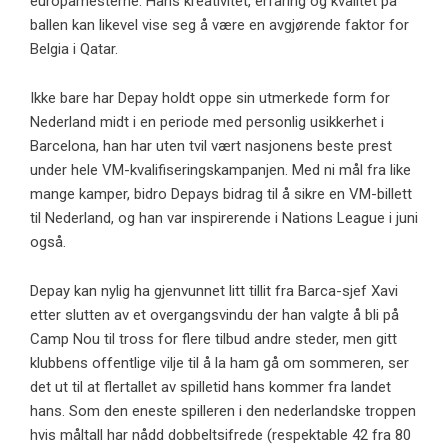
europamesterne. Hans kreativitet, erfaring og kvalitet på
ballen kan likevel vise seg å være en avgjørende faktor for
Belgia i Qatar.
Ikke bare har Depay holdt oppe sin utmerkede form for
Nederland midt i en periode med personlig usikkerhet i
Barcelona, ​​han har uten tvil vært nasjonens beste prest
under hele VM-kvalifiseringskampanjen. Med ni mål fra like
mange kamper, bidro Depays bidrag til å sikre en VM-billett
til Nederland, og han var inspirerende i Nations League i juni
også.
Depay kan nylig ha gjenvunnet litt tillit fra Barca-sjef Xavi
etter slutten av et overgangsvindu der han valgte å bli på
Camp Nou til tross for flere tilbud andre steder, men gitt
klubbens offentlige vilje til å la ham gå om sommeren, ser
det ut til at flertallet av spilletid hans kommer fra landet
hans. Som den eneste spilleren i den nederlandske troppen
hvis måltall har nådd dobbeltsifrede (respektable 42 fra 80