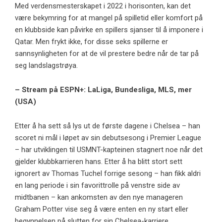
Med verdensmesterskapet i 2022 i horisonten, kan det
være bekymring for at mangel på spilletid eller komfort på
en klubbside kan påvirke en spillers sjanser til å imponere i
Qatar. Men frykt ikke, for disse seks spillerne er
sannsynligheten for at de vil prestere bedre når de tar på
seg landslagstrøya.
– Stream på ESPN+: LaLiga, Bundesliga, MLS, mer
(USA)
Etter å ha sett så lys ut de første dagene i Chelsea – han
scoret ni mål i løpet av sin debutsesong i Premier League
– har utviklingen til USMNT-kapteinen stagnert noe når det
gjelder klubbkarrieren hans. Etter å ha blitt stort sett
ignorert av Thomas Tuchel forrige sesong – han fikk aldri
en lang periode i sin favorittrolle på venstre side av
midtbanen – kan ankomsten av den nye manageren
Graham Potter vise seg å være enten en ny start eller
begynnelsen på slutten for sin Chelsea-karriere.