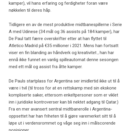
kamper), vil hans erfaring og ferdigheter foran være
nøkkelen til deres håp.
Tidligere en av de mest produktive midtbanespillerne i Serie
A med Udinese (34 mål og 36 assists på 184 kamper), har
De Paul tatt færre overskrifter etter at han flyttet til
Atletico Madrid på €35 millioner i 2021. Mens han fortsatt
viser en fin blanding av håndverk og kreativitet , han har
ennå ikke funnet en vanlig spilleautomat denne sesongen
med ett mål og assist fra åtte kamper.
De Pauls startplass for Argentina ser imidlertid ikke ut til å
være i tvil (til tross for at en rettskamp med sin ekskone
kompliserte saker, ettersom enkeltpersoner som er viklet
inn i juridiske kontroverser kan bli nektet adgang til Qatar.)
Fra en mer avansert sentral midtbanerolle i Argentina-
oppsettet har han friheten til å gjøre varemerket sitt til å
løpe ut i verdensrommet og våge seg inn i målscorende
posisjoner.