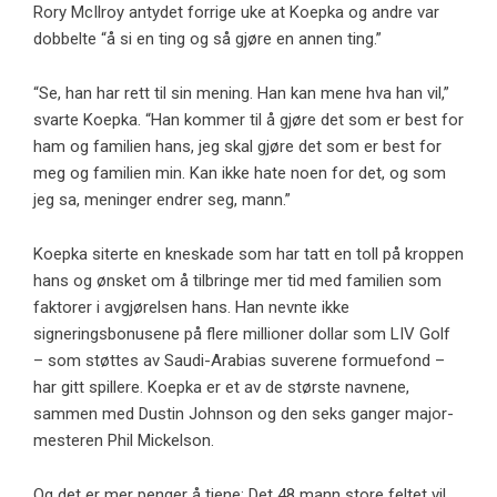
Rory McIlroy antydet forrige uke at Koepka og andre var
dobbelte “å si en ting og så gjøre en annen ting.”
“Se, han har rett til sin mening. Han kan mene hva han vil,”
svarte Koepka. “Han kommer til å gjøre det som er best for
ham og familien hans, jeg skal gjøre det som er best for
meg og familien min. Kan ikke hate noen for det, og som
jeg sa, meninger endrer seg, mann.”
Koepka siterte en kneskade som har tatt en toll på kroppen
hans og ønsket om å tilbringe mer tid med familien som
faktorer i avgjørelsen hans. Han nevnte ikke
signeringsbonusene på flere millioner dollar som LIV Golf
– som støttes av Saudi-Arabias suverene formuefond –
har gitt spillere. Koepka er et av de største navnene,
sammen med Dustin Johnson og den seks ganger major-
mesteren Phil Mickelson.
Og det er mer penger å tjene: Det 48 mann store feltet vil