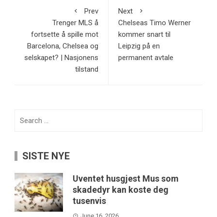
Prev
Next
Trenger MLS å
Chelseas Timo Werner
fortsette å spille mot
kommer snart til
Barcelona, ​​Chelsea og
Leipzig på en
selskapet? | Nasjonens
permanent avtale
tilstand
Search
for:
SISTE NYE
Uventet husgjest Mus som
skadedyr kan koste deg
tusenvis
June 16, 2026