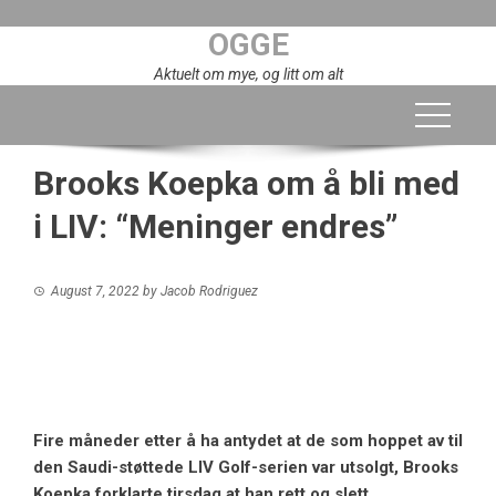
Skip
OGGE
to
content
Aktuelt om mye, og litt om alt
Brooks Koepka om å bli med
i LIV: “Meninger endres”
August 7, 2022
by
Jacob Rodriguez
Fire måneder etter å ha antydet at de som hoppet av til
den Saudi-støttede LIV Golf-serien var utsolgt,
Brooks
Koepka
forklarte tirsdag at han rett og slett