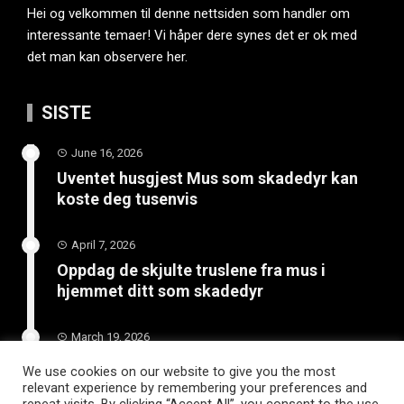
Hei og velkommen til denne nettsiden som handler om
interessante temaer! Vi håper dere synes det er ok med
det man kan observere her.
SISTE
June 16, 2026
Uventet husgjest Mus som skadedyr kan
koste deg tusenvis
April 7, 2026
Oppdag de skjulte truslene fra mus i
hjemmet ditt som skadedyr
March 19, 2026
Slik vedlikeholder du tilhengeren for
We use cookies on our website to give you the most
langvarig bruk
relevant experience by remembering your preferences and